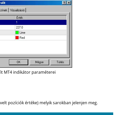
it MT4 indikátor paraméterei
elt pozíciók értéke) melyik sarokban jelenjen meg.