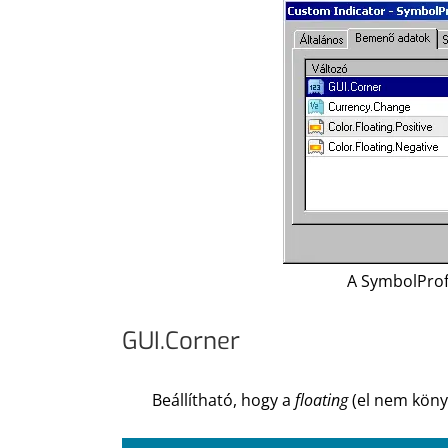
A SymbolProf
GUI.Corner
Beállítható, hogy a
floating
(el nem könyv