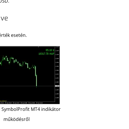
USD.
ive
 érték esetén.
a SymbolProfit MT4 indikátor
működésről