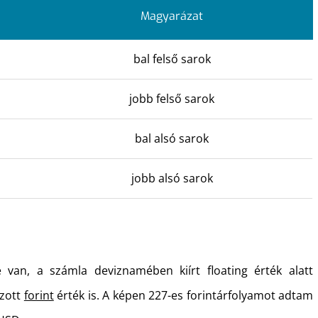
Magyarázat
bal felső sarok
jobb felső sarok
bal alsó sarok
jobb alsó sarok
van, a számla deviznamében kiírt floating érték alatt
rzott
forint
érték is. A képen 227-es forintárfolyamot adtam