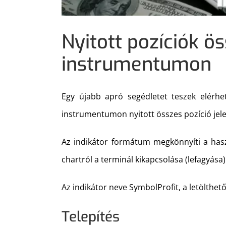
Nyitott pozíciók ö
instrumentumon
Egy újabb apró segédletet teszek elérhe
instrumentumon nyitott összes pozíció jelen
Az indikátor formátum megkönnyíti a haszn
chartról a terminál kikapcsolása (lefagyása)
Az indikátor neve SymbolProfit, a letölthető
Telepítés