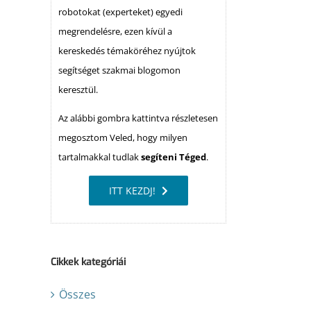
robotokat (experteket) egyedi
megrendelésre, ezen kívül a
kereskedés témaköréhez nyújtok
segítséget szakmai blogomon
keresztül.
Az alábbi gombra kattintva részletesen
megosztom Veled, hogy milyen
tartalmakkal tudlak
segíteni Téged
.
ITT KEZDJ!
Cikkek kategóriái
Összes