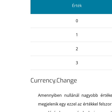
Érték
0
1
2
3
Currency.Change
Amennyiben nullánál nagyobb értéke 
megjelenik egy ezzel az értékkel felszo