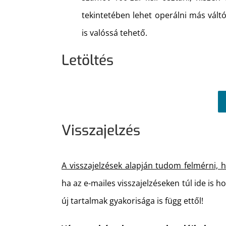
tekintetében lehet operálni más vált
is valóssá tehető.
Letöltés
Visszajelzés
A visszajelzések alapján tudom felmérni, 
ha az e-mailes visszajelzéseken túl ide is h
új tartalmak gyakorisága is függ ettől!