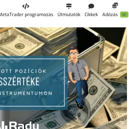
MetaTrader programozás
Útmutatók
Cikkek
Adózás
Új!