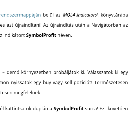
rendszermappáján
belül az
MQL4\Indicators\
könyvtárába
es azt újraindítani! Az újraindítás után a Navigátorban az
az indikátort
SymbolProfit
néven.
 – demó környezetben próbáljátok ki. Válasszatok ki egy
mon nyissatok egy buy vagy sell pozíciót! Természetesen
etesen megfelelnek.
él kattintsatok duplán a
SymbolProfit
sorra! Ezt követően