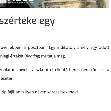
sszértéke egy
tővé ebben a posztban. Egy indikátor, amely egy adott
legi értékét (
floating
) mutatja meg.
álatot, mivel – a szkripttel ellentétben – nem tűnik el a
 esetén.
 zip fájlban is ilyen néven keressétek majd.