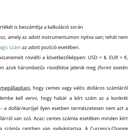
rtékét is beszámítja a kalkuláció során
vesz, amely az adott instrumentumon nyitva van; tehát nem
agic szám
az adott pozíció esetében.
vizanemeit rövidíti a következőképpen: USD = $, EUR = €,
 azok hárombetűs rövidítése jelenik meg (forint esetén
megállapítani
, hogy centes vagy valós dolláros számláról
elembe kell venni, hogy habár a kiírt szám az a konkrét
e – a dollár/eurójel ilyen esetben természetesen nem azt a
ollárról van szó. Azaz: centes számla esetében minden kiírt
 a számla centben van nyilvántartva. A Currency.Change