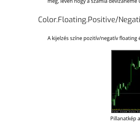
meg, lévén hogy a számla devizaneme 
Color.Floating.Positive/Negat
A kijelzés színe pozitív/negatív floating
Pillanatkép 