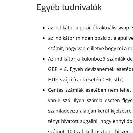
Egyéb tudnivalók
az indikátor a pozíciók aktuális swap é
az indikátor minden pozíciót alapul 
számít, hogy van-e illetve hogy mi a
m
Az indikátor a különböző számlák de
GBP = £. Egyéb devizanemek esetében
HUF, svájci frank esetén CHF, stb.)
Centes számlák
esetében nem lehet 
van-e szó. Ilyen számla esetén figy
számladeviza alapján kerül kijelzésr
tényt hivatott sugallni, hogy ennyi d
számot 100-zal kell osztani, hiszen