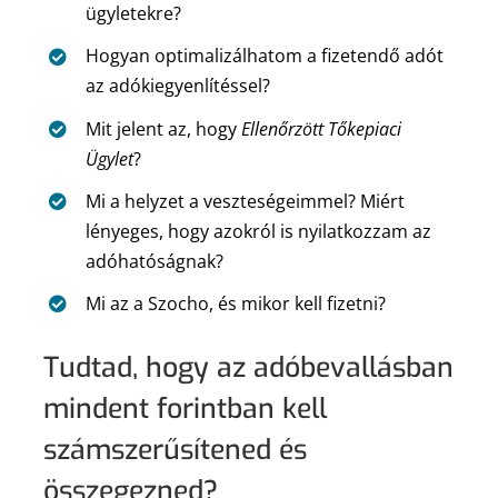
ügyletekre?
Hogyan optimalizálhatom a fizetendő adót
az adókiegyenlítéssel?
Mit jelent az, hogy
Ellenőrzött Tőkepiaci
Ügylet
?
Mi a helyzet a veszteségeimmel? Miért
lényeges, hogy azokról is nyilatkozzam az
adóhatóságnak?
Mi az a Szocho, és mikor kell fizetni?
Tudtad, hogy az adóbevallásban
mindent forintban kell
számszerűsítened és
összegezned?