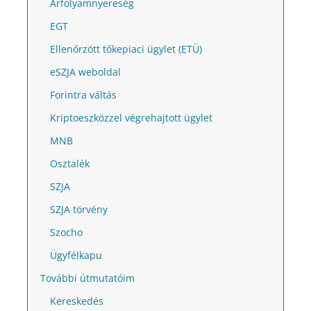
Árfolyamnyereség
EGT
Ellenőrzött tőkepiaci ügylet (ETÜ)
eSZJA weboldal
Forintra váltás
Kriptoeszközzel végrehajtott ügylet
MNB
Osztalék
SZJA
SZJA törvény
Szocho
Ügyfélkapu
További útmutatóim
Kereskedés