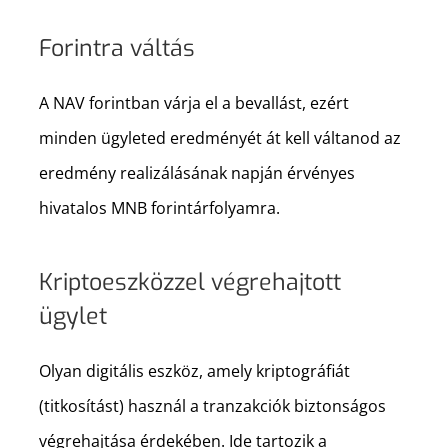
Forintra váltás
A NAV forintban várja el a bevallást, ezért
minden ügyleted eredményét át kell váltanod az
eredmény realizálásának napján érvényes
hivatalos MNB forintárfolyamra.
Kriptoeszközzel végrehajtott
ügylet
Olyan digitális eszköz, amely kriptográfiát
(titkosítást) használ a tranzakciók biztonságos
végrehajtása érdekében. Ide tartozik a