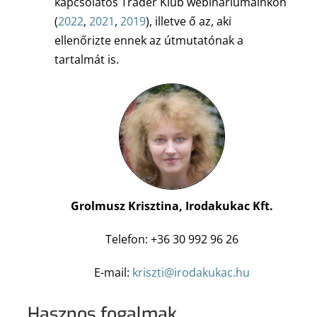
kapcsolatos Trader Klub webináriumainkon
(
2022
,
2021
,
2019
), illetve ő az, aki
ellenőrizte ennek az útmutatónak a
tartalmát is.
Grolmusz Krisztina, Irodakukac Kft.
Telefon: +36 30 992 96 26
E-mail:
kriszti@irodakukac.hu
Hasznos fogalmak