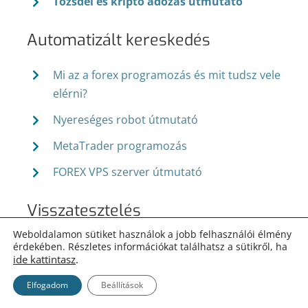
Tőzsdei és kripto adózás útmutató
Automatizált kereskedés
Mi az a forex programozás és mit tudsz vele
elérni?
Nyereséges robot útmutató
MetaTrader programozás
FOREX VPS szerver útmutató
Visszatesztelés
Weboldalamon sütiket használok a jobb felhasználói élmény
Visszatesztelési útmutató
érdekében. Részletes információkat találhatsz a sütikről, ha
ide kattintasz
.
MetaTrader 4 visszatesztelési útmutató
Elfogadom
Beállítások
Visszatesztelés jó minőségű adatokkal –