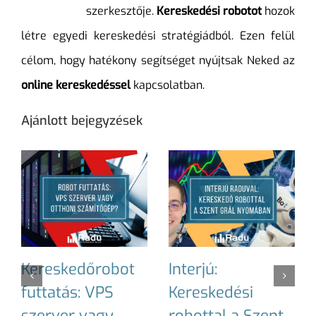
szerkesztője.
Kereskedési robotot
hozok
létre egyedi kereskedési stratégiádból. Ezen felül
célom, hogy hatékony segítséget nyújtsak Neked az
online kereskedéssel
kapcsolatban.
Ajánlott bejegyzések
Kereskedőrobot
Interjú:
futtatás: VPS
Kereskedési
szerver vagy
robottal a Szent