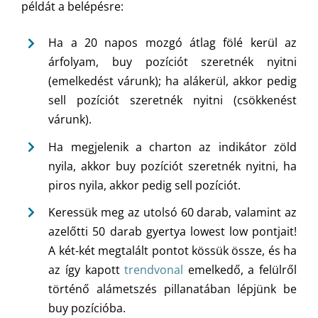
példát a belépésre:
Ha a 20 napos mozgó átlag fölé kerül az
árfolyam, buy pozíciót szeretnék nyitni
(emelkedést várunk); ha alákerül, akkor pedig
sell pozíciót szeretnék nyitni (csökkenést
várunk).
Ha megjelenik a charton az indikátor zöld
nyila, akkor buy pozíciót szeretnék nyitni, ha
piros nyila, akkor pedig sell pozíciót.
Keressük meg az utolsó 60 darab, valamint az
azelőtti 50 darab gyertya lowest low pontjait!
A két-két megtalált pontot kössük össze, és ha
az így kapott
trendvonal
emelkedő, a felülről
történő alámetszés pillanatában lépjünk be
buy pozícióba.