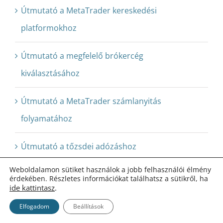
Útmutató a MetaTrader kereskedési
platformokhoz
Útmutató a megfelelő brókercég
kiválasztásához
Útmutató a MetaTrader számlanyitás
folyamatához
Útmutató a tőzsdei adózáshoz
Weboldalamon sütiket használok a jobb felhasználói élmény
FOREX VPS szerver útmutató
érdekében. Részletes információkat találhatsz a sütikről, ha
ide kattintasz
.
Mi az a forex programozás?
Elfogadom
Beállítások