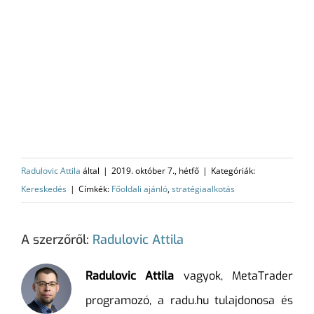
Radulovic Attila
által
|
2019. október 7., hétfő
|
Kategóriák:
Kereskedés
|
Címkék:
Főoldali ajánló
,
stratégiaalkotás
A szerzőről:
Radulovic Attila
Radulovic Attila
vagyok, MetaTrader
programozó, a radu.hu tulajdonosa és