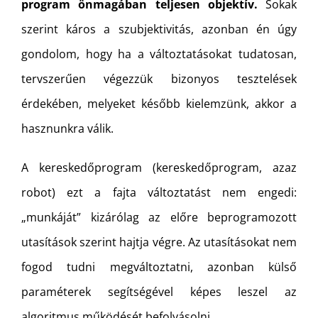
program önmagában teljesen objektív.
Sokak
szerint káros a szubjektivitás, azonban én úgy
gondolom, hogy ha a változtatásokat tudatosan,
tervszerűen végezzük bizonyos tesztelések
érdekében, melyeket később kielemzünk, akkor a
hasznunkra válik.
A kereskedőprogram (kereskedőprogram, azaz
robot) ezt a fajta változtatást nem engedi:
„munkáját” kizárólag az előre beprogramozott
utasítások szerint hajtja végre. Az utasításokat nem
fogod tudni megváltoztatni, azonban külső
paraméterek segítségével képes leszel az
algoritmus működését befolyásolni.