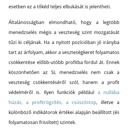
esetben ez a tőkéd teljes elbukását is jelentheti.
Általánosságban elmondható, hogy a legtöbb
menedzselés mégis a veszteség szint mozgatását
tűzi ki céljának. Ha a nyitott pozícióban jó irányba
tart az árfolyam, akkor a veszteségkeret folyamatos
csökkentése előbb-utóbb profitba fordul át. Ennek
köszönhetően az SL menedzselés nem csak a
veszteség csökkentéséről szól, hanem a profit
védelméről is. Ilyen funkciók például
a nullába
húzás, a profitrögzítés, a csúszóstop
, illetve a
különböző indikátorok értékei alapján beállított (és
folyamatosan frissített) szintek.