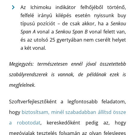
Az Ichimoku indikátor felhőjéből történő,
felfelé irányú kilépés esetén nyissunk buy
típusú pozíciót – de csak akkor, ha a
Senkou
Span A
vonal a
Senkou Span B
vonal felett van,
és az utolsó 25 gyertyában nem cserélt helyet
a két vonal.
Megjegyzés: természetesen ennél jóval összetettebb
szabályrendszerek is vannak, de példának ezek is
megfelelnek.
Szoftverfejlesztőként a legfontosabb feladatom,
hogy
biztosítsam, minél szabadabban állítsd össze
a robotodat
, kereskedőként pedig az, hogy
megóvjalak tesztelés folyamán az olyan felesleges