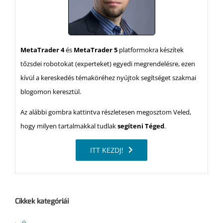
MetaTrader 4
és
MetaTrader 5
platformokra készítek
tőzsdei robotokat (experteket) egyedi megrendelésre, ezen
kívül a kereskedés témaköréhez nyújtok segítséget szakmai
blogomon keresztül.
Az alábbi gombra kattintva részletesen megosztom Veled,
hogy milyen tartalmakkal tudlak
segíteni Téged
.
ITT KEZDJ!
Cikkek kategóriái