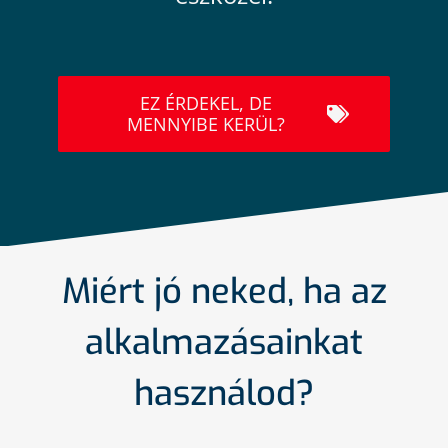
EZ ÉRDEKEL, DE
MENNYIBE KERÜL?
Miért jó neked, ha az
alkalmazásainkat
használod?