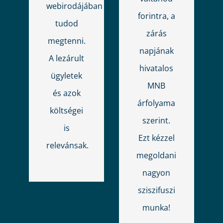
webirodájában
forintra, a
tudod
zárás
megtenni.
napjának
A lezárult
hivatalos
ügyletek
MNB
és azok
árfolyama
költségei
szerint.
is
Ezt kézzel
relevánsak.
megoldani
nagyon
sziszifuszi
munka!