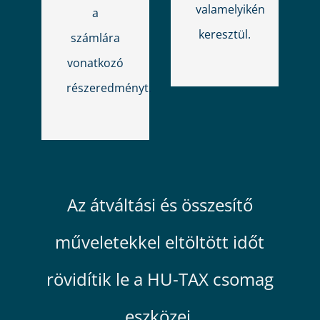
valamelyikén
a
keresztül.
számlára
vonatkozó
részeredményt.
Az átváltási és összesítő
műveletekkel eltöltött időt
rövidítik le a HU-TAX csomag
eszközei.