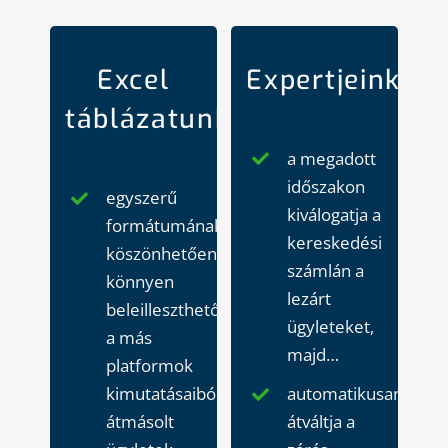
Expertjeink:
Excel
táblázatunk:
a megadott
időszakon
egyszerű
kiválogatja a
formátumának
kereskedési
köszönhetően
számlán a
könnyen
lezárt
beleilleszthetők
ügyleteket,
a más
majd…
platformok
kimutatásaiból
automatikusan
átmásolt
átváltja a