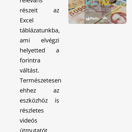
releváns
részeit az
Excel
táblázatunkba,
ami elvégzi
helyetted a
forintra
váltást.
Természetesen
ehhez az
eszközhöz is
részletes
videós
útmutatót