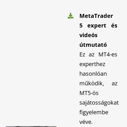
MetaTrader
5 expert és
videós
útmutató
Ez az MT4-es
experthez
hasonlóan
működik, az
MT5-ös
sajátosságokat
figyelembe
véve.