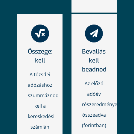
Összegezned
Bevallást
kell
kell
beadnod
A tőzsdei
Az előző
adózáshoz
adóév
szummáznod
részeredményeit
kell a
összeadva
kereskedési
(forintban)
számlán