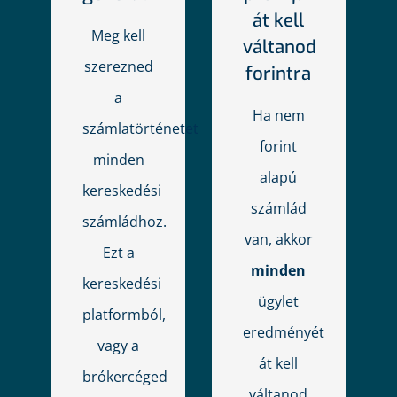
át kell
Meg kell
váltanod
szerezned
forintra
a
Ha nem
számlatörténetet
forint
minden
alapú
kereskedési
számlád
számládhoz.
van, akkor
Ezt a
minden
kereskedési
ügylet
platformból,
eredményét
vagy a
át kell
brókercéged
váltanod