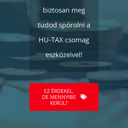
biztosan meg
tudod spórolni a
HU-TAX csomag
eszközeivel!
EZ ÉRDEKEL,
DE MENNYIBE
KERÜL?