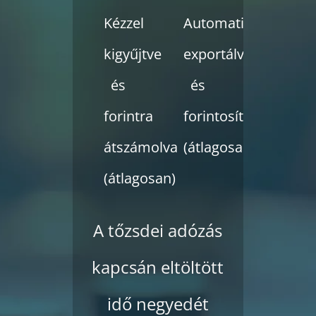
Kézzel
Automatikusan
kigyűjtve
exportálva
és
és
forintra
forintosítva
átszámolva
(átlagosan)
(átlagosan)
A tőzsdei adózás
kapcsán eltöltött
idő negyedét