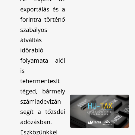
exportálás és a
forintra történő
szabályos
átváltás
időrabló
folyamata alól
is
tehermentesít
téged, bármely
számladevizán
segít a tőzsdei
adózásban.
Eszközünkkel