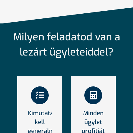
Milyen feladatod van a
lezárt ügyleteiddel?
Kimutatást
Minden
kell
ügylet
generálnod
profitját