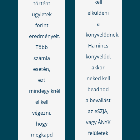
kell
történt
elküldeni
ügyletek
a
forint
könyvelődnek.
eredményeit.
Ha nincs
Több
könyvelőd,
számla
akkor
esetén,
neked kell
ezt
beadnod
mindegyiknél
a bevallást
el kell
az eSZJA,
végezni,
vagy ÁNYK
hogy
felületek
megkapd