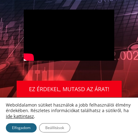
EZ ÉRDEKEL, MUTASD AZ ÁRAT!
Weboldalamon sütiket használok a jobb felhasználói élmény
érdekében. Részletes információkat találhatsz a sütikről, ha
ide kattintasz
.
Elfogadom
Beállítások