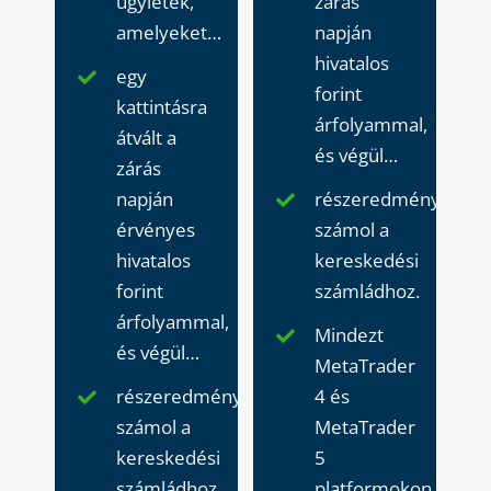
ügyletek,
zárás
amelyeket…
napján
hivatalos
egy
forint
kattintásra
árfolyammal,
átvált a
és végül…
zárás
napján
részeredményt
érvényes
számol a
hivatalos
kereskedési
forint
számládhoz.
árfolyammal,
Mindezt
és végül…
MetaTrader
részeredményt
4 és
számol a
MetaTrader
kereskedési
5
számládhoz.
platformokon.