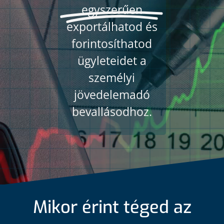
egyszerűen
exportálhatod és
forintosíthatod
ügyleteidet a
személyi
jövedelemadó
bevallásodhoz.
Mikor érint téged az