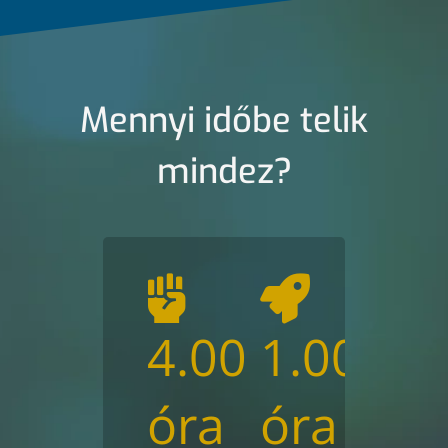
Mennyi időbe telik
mindez?
4.00
1.00
óra
óra