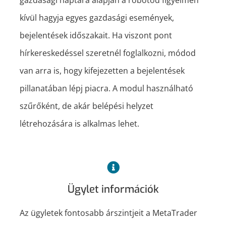
gazdasági naptára alapján a robotod figyelmen
kívül hagyja egyes gazdasági események,
bejelentések időszakait. Ha viszont pont
hírkereskedéssel szeretnél foglalkozni, módod
van arra is, hogy kifejezetten a bejelentések
pillanatában lépj piacra. A modul használható
szűrőként, de akár belépési helyzet
létrehozására is alkalmas lehet.
Ügylet információk
Az ügyletek fontosabb árszintjeit a MetaTrader