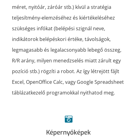
méret, nyitóár, záróár stb.) kívül a stratégia
teljesítmény-elemzéséhez és kiértékeléséhez
szükséges infókat (belépési szignál neve,
indikátorok belépéskori értéke, távolságok,
legmagasabb és legalacsonyabb lebegő összeg,
R/R arány, milyen menedzselés miatt zárult egy
pozíció stb.) rögzíti a robot. Az így létrejött fájlt
Excel, OpenOffice Calc, vagy Google Spreadsheet
táblázatkezelő programokkal nyithatod meg.
Képernyőképek