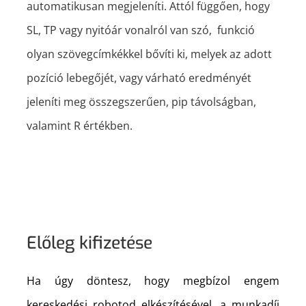
automatikusan megjeleníti. Attól függően, hogy
SL, TP vagy nyitóár vonalról van szó, funkció
olyan szövegcímkékkel bővíti ki, melyek az adott
pozíció lebegőjét, vagy várható eredményét
jeleníti meg összegszerűen, pip távolságban,
valamint R értékben.
Előleg kifizetése
Ha úgy döntesz, hogy megbízol engem
kereskedési robotod elkészítésével, a munkadíj