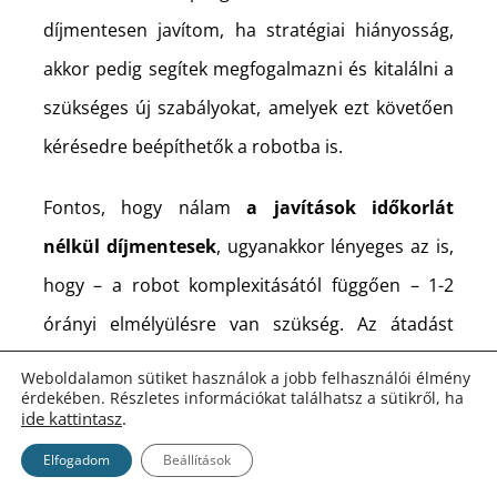
díjmentesen javítom, ha stratégiai hiányosság,
akkor pedig segítek megfogalmazni és kitalálni a
szükséges új szabályokat, amelyek ezt követően
kérésedre beépíthetők a robotba is.
Fontos, hogy nálam
a javítások időkorlát
nélkül díjmentesek
, ugyanakkor lényeges az is,
hogy – a robot komplexitásától függően – 1-2
órányi elmélyülésre van szükség. Az átadást
követő három héten túl mindössze ezt kell
Weboldalamon sütiket használok a jobb felhasználói élmény
érdekében. Részletes információkat találhatsz a sütikről, ha
finanszíroznod. Ennek oka, hogy lehetetlenség
ide kattintasz
.
fejben tartani több száz stratégiát és robotot.
Elfogadom
Beállítások
Míg az átadást követő pár héten belül kapásból