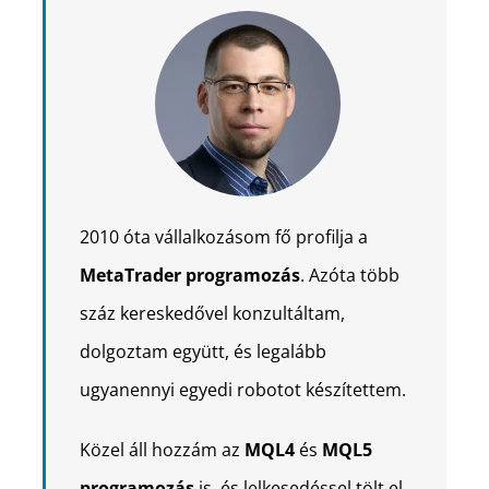
2010 óta vállalkozásom fő profilja a
MetaTrader programozás
. Azóta több
száz kereskedővel konzultáltam,
dolgoztam együtt, és legalább
ugyanennyi egyedi robotot készítettem.
Közel áll hozzám az
MQL4
és
MQL5
programozás
is, és lelkesedéssel tölt el,