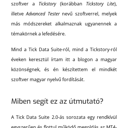
szoftver a
Tickstory
(korábban
Tickstory Lite
),
illetve
Advanced Tester
nevű szoftverrel, melyek
más módszereket alkalmaznak ugyanennek a
témakörnek a lefedésére.
Mind a Tick Data Suite-ról, mind a Tickstory-ról
éveken keresztül írtam itt a blogon a magyar
közönségnek, és én készítettem el mindkét
szoftver magyar nyelvű fordítását.
Miben segít ez az útmutató?
A Tick Data Suite 2.0-ás sorozata egy rendkívül
egyszerűen és flottul működő megoldás az MT4-