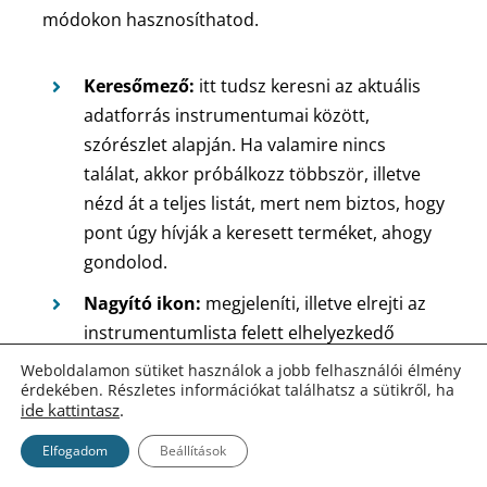
módokon hasznosíthatod.
Keresőmező:
itt tudsz keresni az aktuális
adatforrás instrumentumai között,
szórészlet alapján. Ha valamire nincs
találat, akkor próbálkozz többször, illetve
nézd át a teljes listát, mert nem biztos, hogy
pont úgy hívják a keresett terméket, ahogy
gondolod.
Nagyító ikon:
megjeleníti, illetve elrejti az
instrumentumlista felett elhelyezkedő
gyorskereső mezőt, melynek célja ugyanaz,
Weboldalamon sütiket használok a jobb felhasználói élmény
érdekében. Részletes információkat találhatsz a sütikről, ha
mint az előbb kifejtett keresőmezőnek.
ide kattintasz
.
Letöltés ikon:
a
Gyors letöltés
funkció letölti
Elfogadom
Beállítások
a helyi adattárban elérhető legfrissebb adat