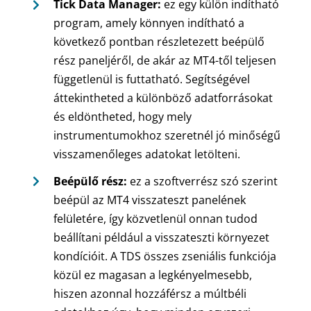
Tick Data Manager:
ez egy külön indítható
program, amely könnyen indítható a
következő pontban részletezett beépülő
rész paneljéről, de akár az MT4-től teljesen
függetlenül is futtatható. Segítségével
áttekintheted a különböző adatforrásokat
és eldöntheted, hogy mely
instrumentumokhoz szeretnél jó minőségű
visszamenőleges adatokat letölteni.
Beépülő rész:
ez a szoftverrész szó szerint
beépül az MT4 visszateszt panelének
felületére, így közvetlenül onnan tudod
beállítani például a visszateszti környezet
kondícióit. A TDS összes zseniális funkciója
közül ez magasan a legkényelmesebb,
hiszen azonnal hozzáférsz a múltbéli