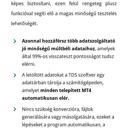
képes biztosítani, ezen felül rengeteg plusz
funkcióval segíti elő a magas minőségű tesztelés
lehetőségét.
Azonnal hozzáférsz több adatszolgáltató
jó minőségű múltbéli adataihoz
, amelyek
által 99%-os visszateszt pontosságot tudsz
elérni.
A letöltött adatokat a TDS szoftver egy
adattárban tárolja a számítógépeden,
amelyet
minden telepített MT4
automatikusan elér.
Nincs szükség konverzióra, fájlok
generálására vagy másolgatására, ezeket a
lépéseket a program automatikusan, a