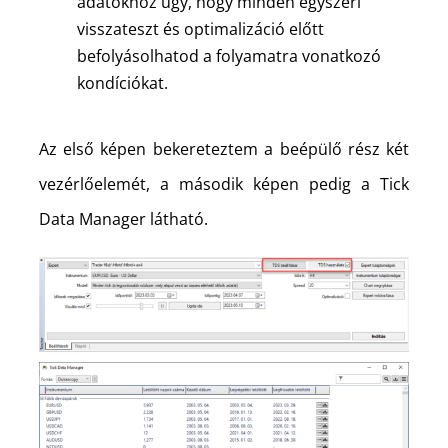
adatokhoz úgy, hogy minden egyszeri
visszateszt és optimalizáció előtt
befolyásolhatod a folyamatra vonatkozó
kondíciókat.
Az első képen bekereteztem a beépülő rész két
vezérlőelemét, a második képen pedig a Tick
Data Manager látható.