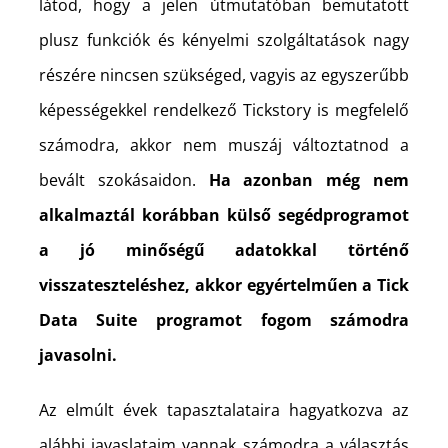
látod, hogy a jelen útmutatóban bemutatott
plusz funkciók és kényelmi szolgáltatások nagy
részére nincsen szükséged, vagyis az egyszerűbb
képességekkel rendelkező Tickstory is megfelelő
számodra, akkor nem muszáj változtatnod a
bevált szokásaidon.
Ha azonban még nem
alkalmaztál korábban külső segédprogramot
a jó minőségű adatokkal történő
visszateszteléshez, akkor egyértelműen a Tick
Data Suite programot fogom számodra
javasolni.
Az elmúlt évek tapasztalataira hagyatkozva az
alábbi javaslataim vannak számodra a választás