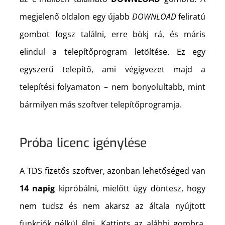
megjelenő oldalon egy újabb
DOWNLOAD
feliratú
gombot fogsz találni, erre bökj rá, és máris
elindul a telepítőprogram letöltése. Ez egy
egyszerű telepítő, ami végigvezet majd a
telepítési folyamaton – nem bonyolultabb, mint
bármilyen más szoftver telepítőprogramja.
Próba licenc igénylése
A TDS fizetős szoftver, azonban lehetőséged van
14 napig
kipróbálni, mielőtt úgy döntesz, hogy
nem tudsz és nem akarsz az általa nyújtott
funkciók nélkül élni. Kattints az alábbi gombra,