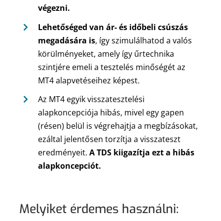
végezni.
Lehetőséged van ár- és időbeli csúszás
megadására is
, így szimulálhatod a valós
körülményeket, amely így űrtechnika
szintjére emeli a tesztelés minőségét az
MT4 alapvetéseihez képest.
Az MT4 egyik visszatesztelési
alapkoncepciója hibás, mivel egy gapen
(résen) belül is végrehajtja a megbízásokat,
ezáltal jelentősen torzítja a visszateszt
eredményeit.
A TDS kiigazítja ezt a hibás
alapkoncepciót.
Melyiket érdemes használni: