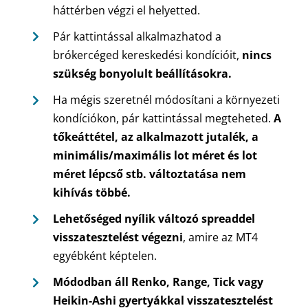
háttérben végzi el helyetted.
Pár kattintással alkalmazhatod a
brókercéged kereskedési kondícióit,
nincs
szükség bonyolult beállításokra.
Ha mégis szeretnél módosítani a környezeti
kondíciókon, pár kattintással megteheted.
A
tőkeáttétel, az alkalmazott jutalék, a
minimális/maximális lot méret és lot
méret lépcső stb. változtatása nem
kihívás többé.
Lehetőséged nyílik változó spreaddel
visszatesztelést végezni
, amire az MT4
egyébként képtelen.
Módodban áll Renko, Range, Tick vagy
Heikin-Ashi gyertyákkal visszatesztelést