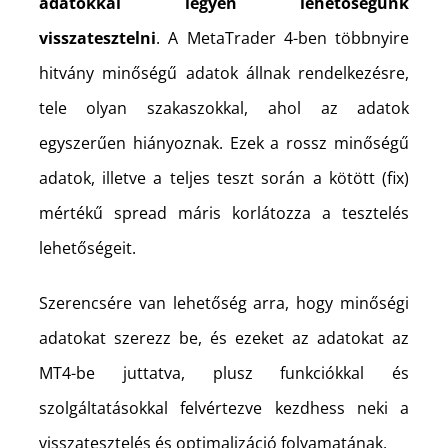
adatokkal legyen lehetőségünk
visszatesztelni
. A MetaTrader 4-ben többnyire
hitvány minőségű adatok állnak rendelkezésre,
tele olyan szakaszokkal, ahol az adatok
egyszerűen hiányoznak. Ezek a rossz minőségű
adatok, illetve a teljes teszt során a kötött (fix)
mértékű spread máris korlátozza a tesztelés
lehetőségeit.
Szerencsére van lehetőség arra, hogy minőségi
adatokat szerezz be, és ezeket az adatokat az
MT4-be juttatva, plusz funkciókkal és
szolgáltatásokkal felvértezve kezdhess neki a
visszatesztelés és optimalizáció folyamatának.