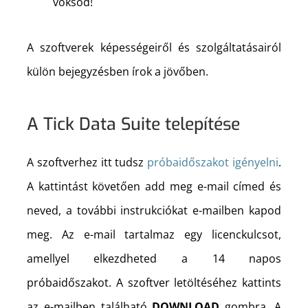
voksod!
A szoftverek képességeiről és szolgáltatásairól
külön bejegyzésben írok a jövőben.
A Tick Data Suite telepítése
A szoftverhez itt tudsz
próbaidőszakot igényelni
.
A kattintást követően add meg e-mail címed és
neved, a további instrukciókat e-mailben kapod
meg. Az e-mail tartalmaz egy licenckulcsot,
amellyel elkezdheted a 14 napos
próbaidőszakot. A szoftver letöltéséhez kattints
az e-mailben található
DOWNLOAD
gombra. A