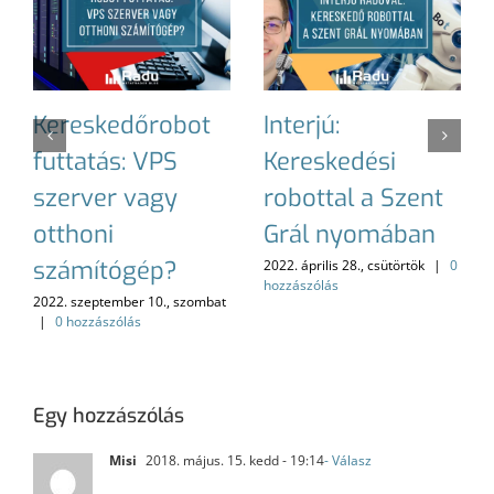
Kereskedőrobot
Interjú:
futtatás: VPS
Kereskedési
szerver vagy
robottal a Szent
otthoni
Grál nyomában
számítógép?
2022. április 28., csütörtök
|
0
hozzászólás
2022. szeptember 10., szombat
|
0 hozzászólás
Egy hozzászólás
Misi
2018. május. 15. kedd - 19:14
- Válasz