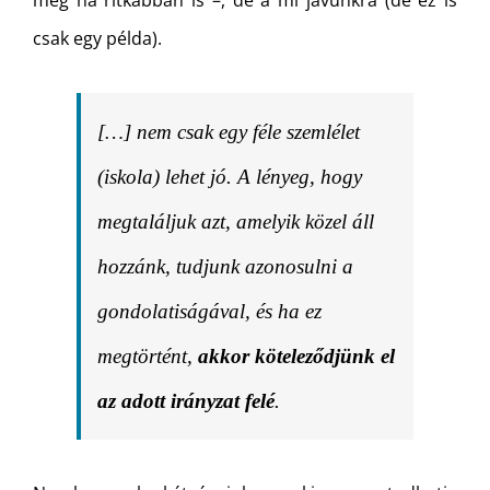
még ha ritkábban is –, de a mi javunkra (de ez is
csak egy példa).
[…] nem csak egy féle szemlélet
(iskola) lehet jó. A lényeg, hogy
megtaláljuk azt, amelyik közel áll
hozzánk, tudjunk azonosulni a
gondolatiságával, és ha ez
megtörtént,
akkor köteleződjünk el
az adott irányzat felé
.