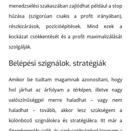
menedzselési szakaszában zajlódhat például a stop
húzása (szigorúan csakis a profit irányában),
részkizárások, pozícióépítések. Mind ezek a
kockázat csökkentését és a profit maximalizálását
szolgálják.
Belépési szignálok, stratégiák
Amikor be tudtam magamnak azonosítani, hogy
hol járhat az árfolyam a
térképen,
illetve nagy
valószínűséggel merre haladhat – vagy nem
haladhat – tovább, akkor lesz szükségem a
különböző szignálokra és stratégiákra. Itt már a
finomhangolás
zajlik, és ezek segítségével keresem a