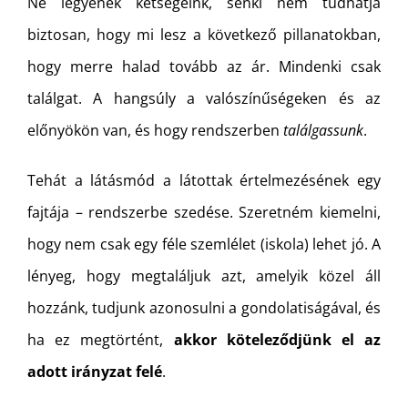
Ne legyenek kétségeink, senki nem tudhatja
biztosan, hogy mi lesz a következő pillanatokban,
hogy merre halad tovább az ár. Mindenki csak
találgat. A hangsúly a valószínűségeken és az
előnyökön van, és hogy rendszerben
találgassunk
.
Tehát a látásmód a látottak értelmezésének egy
fajtája – rendszerbe szedése. Szeretném kiemelni,
hogy nem csak egy féle szemlélet (iskola) lehet jó. A
lényeg, hogy megtaláljuk azt, amelyik közel áll
hozzánk, tudjunk azonosulni a gondolatiságával, és
ha ez megtörtént,
akkor köteleződjünk el az
adott irányzat felé
.