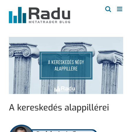
Kihagyás
A kereskedés alappillérei