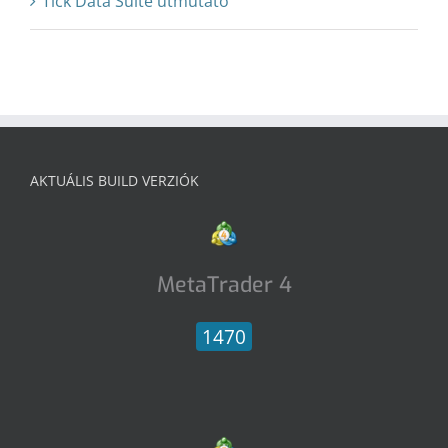
Tick Data Suite útmutató
AKTUÁLIS BUILD VERZIÓK
MetaTrader 4
1470