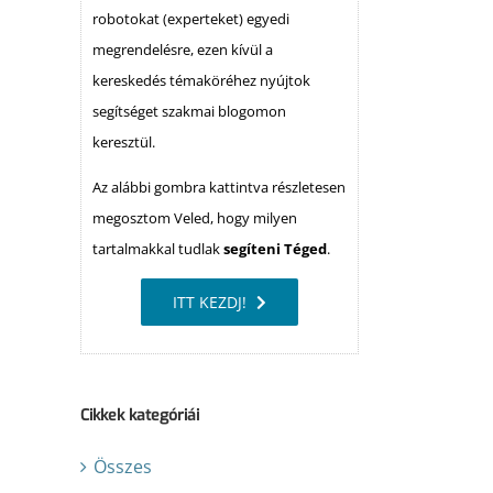
robotokat (experteket) egyedi
megrendelésre, ezen kívül a
kereskedés témaköréhez nyújtok
segítséget szakmai blogomon
keresztül.
Az alábbi gombra kattintva részletesen
megosztom Veled, hogy milyen
tartalmakkal tudlak
segíteni Téged
.
ITT KEZDJ!
Cikkek kategóriái
Összes