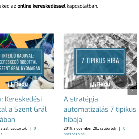
Neked az
online kereskedéssel
kapcsolatban.
ú: Kereskedési
A stratégia
al a Szent Grál
automatizálás 7 tipikus
ában
hibája
is 28., csütörtök
|
0
2019. november 28., csütörtök
|
0
ás
hozzászólás