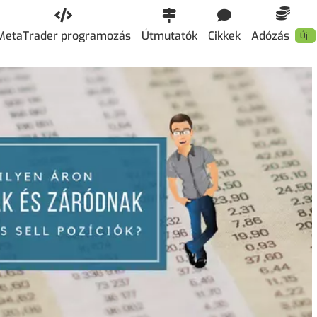
MetaTrader programozás
Útmutatók
Cikkek
Adózás
Új!