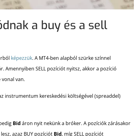
dnak a buy és a sell
rból
képezzük
. A MT4-ben alapból szürke színnel
ár. Amennyiben SELL pozíciót nyitsz, akkor a pozíció
e vonal van.
az instrumentum kereskedési költségével (spreaddel)
 pedig
Bid
áron nyit nekünk a bróker. A pozíciók zárásakor
a lesz, azaz BUY pozíciót
Bid
, míg SELL pozíciót