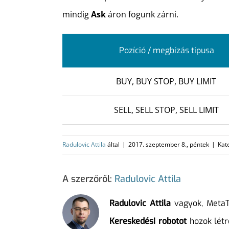
mindig
Ask
áron fogunk zárni.
Pozíció / megbízás típusa
BUY, BUY STOP, BUY LIMIT
SELL, SELL STOP, SELL LIMIT
Radulovic Attila
által
|
2017. szeptember 8., péntek
|
Kat
A szerzőről:
Radulovic Attila
Radulovic Attila
vagyok, MetaTr
Kereskedési robotot
hozok létr