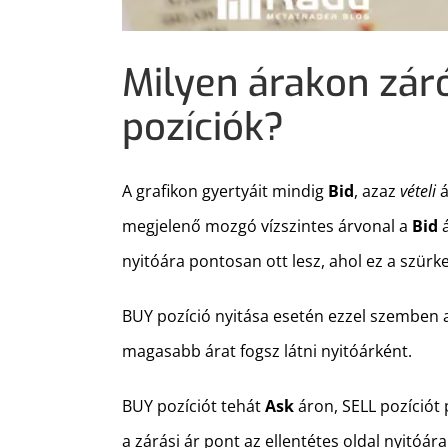
Milyen árakon záró
pozíciók?
A grafikon gyertyáit mindig
Bid
, azaz
vételi
á
megjelenő mozgó vízszintes árvonal a
Bid
nyitóára pontosan ott lesz, ahol ez a szürk
BUY pozíció nyitása esetén ezzel szemben 
magasabb árat fogsz látni nyitóárként.
BUY pozíciót tehát
Ask
áron, SELL pozíciót
a zárási ár pont az ellentétes oldal nyitóár