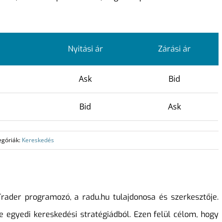
Nyitási ár
Zárási ár
Ask
Bid
Bid
Ask
egóriák:
Kereskedés
ader programozó, a radu.hu tulajdonosa és szerkesztője.
e egyedi kereskedési stratégiádból. Ezen felül célom, hogy