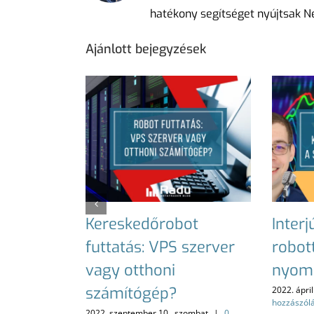
hatékony segítséget nyújtsak 
Ajánlott bejegyzések
Kereskedőrobot
Interj
futtatás: VPS szerver
robott
vagy otthoni
nyom
számítógép?
2022. ápril
hozzászól
2022. szeptember 10., szombat
|
0