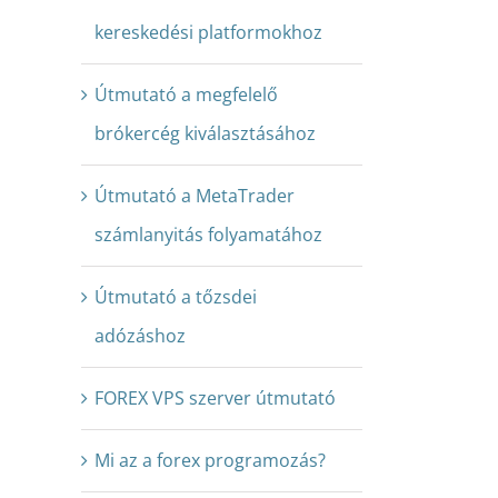
kereskedési platformokhoz
Útmutató a megfelelő
brókercég kiválasztásához
Útmutató a MetaTrader
számlanyitás folyamatához
Útmutató a tőzsdei
adózáshoz
Így jön létre egy
Az expert advis
kereskedési stratégia
előnyei a keres
FOREX VPS szerver útmutató
során
2019. november 14., csütörtök
|
0
hozzászólás
Mi az a forex programozás?
2019. október 22., kedd
|
0