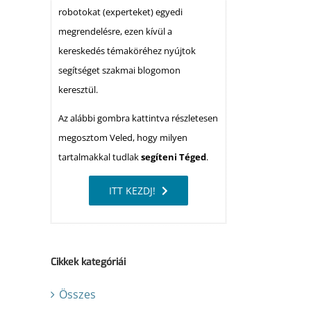
robotokat (experteket) egyedi
megrendelésre, ezen kívül a
kereskedés témaköréhez nyújtok
segítséget szakmai blogomon
keresztül.
Az alábbi gombra kattintva részletesen
megosztom Veled, hogy milyen
tartalmakkal tudlak
segíteni Téged
.
ITT KEZDJ!
Cikkek kategóriái
Összes