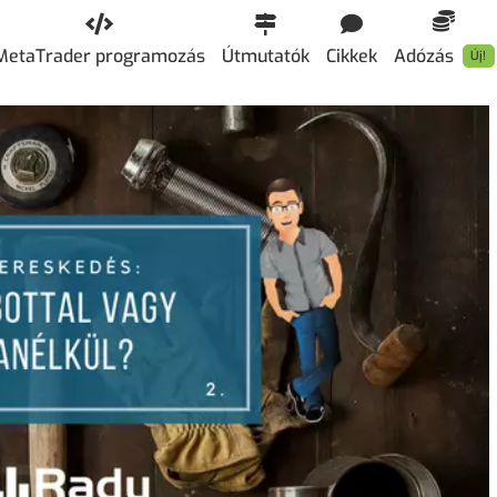
MetaTrader programozás
Útmutatók
Cikkek
Adózás
Új!