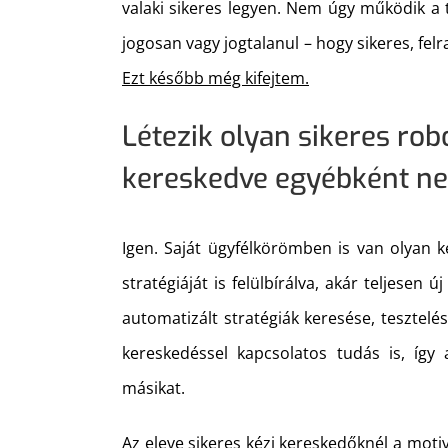
valaki sikeres legyen. Nem úgy működik a tö
jogosan vagy jogtalanul – hogy sikeres, fel
Ezt később még kifejtem.
Létezik olyan sikeres rob
kereskedve egyébként nem
Igen. Saját ügyfélkörömben is van olyan k
stratégiáját is felülbírálva, akár teljesen 
automatizált stratégiák keresése, teszte
kereskedéssel kapcsolatos tudás is, így 
másikat.
Az eleve sikeres kézi kereskedőknél a moti