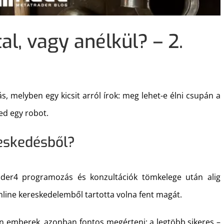
al, vagy anélkül? – 2.
tás, melyben egy kicsit arról írok: meg lehet-e élni csupán a
ed egy robot.
reskedésből?
der4 programozás és konzultációk tömkelege után alig
online kereskedelemből tartotta volna fent magát.
yen emberek, azonban fontos megérteni: a legtöbb sikeres –