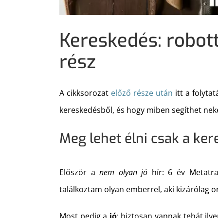
Kereskedés: robott
rész
A cikksorozat
előző része után
itt a folyta
kereskedésből, és hogy miben segíthet nek
Meg lehet élni csak a ke
Először a
nem olyan jó
hír: 6 év Metatra
találkoztam olyan emberrel, aki kizárólag 
Most pedig a
jó
: biztosan vannak tehát il