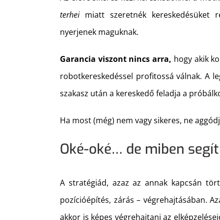
terhei
miatt szeretnék kereskedésüket r
nyerjenek maguknak.
Garancia viszont nincs arra,
hogy akik ko
robotkereskedéssel profitossá válnak. A le
szakasz után a kereskedő feladja a próbálk
Ha most (még) nem vagy sikeres, ne aggódj: 
Oké-oké… de miben segít
A stratégiád, azaz az annak kapcsán tör
pozícióépítés, zárás – végrehajtásában. A
akkor is képes végrehajtani az elképzelése