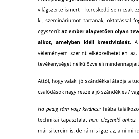
világszerte ismert – kereskedő sem csak ez
ki, szemináriumot tartanak, oktatással 
egyszerű:
az ember alapvetően olyan tevé
alkot, amelyben kiéli kreativitását.
A 
véleményem szerint elképzelhetetlen az,
tevékenységet nélkülözve éli mindennapjait
Attól, hogy valaki jó szándékkal átadja a t
csalódások nagy része a jó szándék és / vag
Ha pedig rám vagy kíváncsi:
hiába találkozo
technikai tapasztalat
nem elegendő ahhoz, 
már sikereim is, de rám is igaz az, ami m