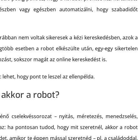
észben vagy egészben automatizálni, hogy szabadidőt
rábban nem voltak sikeresek a kézi kereskedésben, azok a
gtöbb esetben a robot elkészülte után, egy-egy sikertelen
ozást, sokszor magát az online kereskedést is.
lehet, hogy pont te leszel az ellenpélda.
 akkor a robot?
ténő cselekvéssorozat – nyitás, méretezés, menedzselés,
zaz: ha pontosan tudod, hogy mit szeretnél, akkor a robot
idet, amikor te éppen mással szeretnéd – pl. a családoddal,