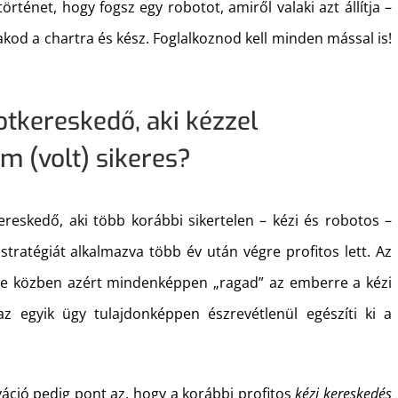
rténet, hogy fogsz egy robotot, amiről valaki azt állítja –
rakod a chartra és kész. Foglalkoznod kell minden mással is!
otkereskedő, aki kézzel
 (volt) sikeres?
ereskedő, aki több korábbi sikertelen – kézi és robotos –
új stratégiát alkalmazva több év után végre profitos lett. Az
lése közben azért mindenképpen „ragad” az emberre a kézi
az egyik ügy tulajdonképpen észrevétlenül egészíti ki a
váció pedig pont az, hogy a korábbi profitos
kézi kereskedés