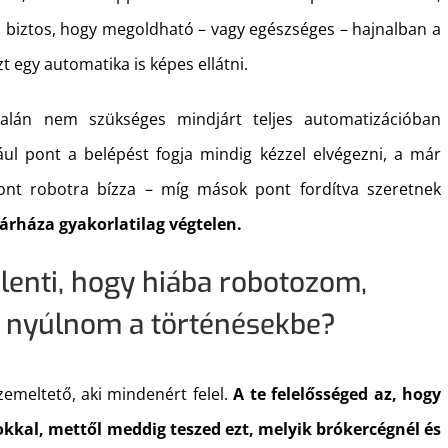
em biztos, hogy megoldható – vagy egészséges – hajnalban a
 egy automatika is képes ellátni.
alán nem szükséges mindjárt teljes automatizációban
ául pont a belépést fogja mindig kézzel elvégezni, a már
zont robotra bízza – míg mások pont fordítva szeretnek
árháza gyakorlatilag végtelen.
jelenti, hogy hiába robotozom,
jd nyúlnom a történésekbe?
zemeltető, aki mindenért felel.
A te felelősséged az, hogy
okkal, mettől meddig teszed ezt, melyik brókercégnél és