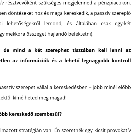
ív
résztvevőként szükséges megjelenned a pénzpiacokon.
resen döntéseket hoz és maga kereskedik, a passzív szereplő
si lehetőségekről lemond, és általában csak egy-két
ogy mekkora összeget hajlandó befektetni).
 de mind a két szerephez tisztában kell lenni az
tlen az információk és a lehető legnagyobb kontroll
passzív szerepet vállal a kereskedésben – jobb minél előbb
égektől kímélheted meg magad!
több kereskedő szembesül?
lmazott stratégián van. Én szeretnék egy kicsit provokatív