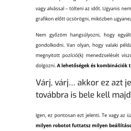
vagy alvással – tölteni az időt. Ugyanis n
grafikon előtt ücsörögni, miközben ugyanezt
Nem győzöm hangsúlyozni, hogy egyált
gondolkodni. Van olyan, hogy valaki péld
megnyitott pozíció(k) menedzselését vis
dolgozni.
A lehetőségek és kombinációk t
Várj, várj… akkor ez azt 
továbbra is bele kell ma
Igen, ez pontosan ezt jelenti. Te vagy az ü
milyen robotot futtatsz milyen beállítás