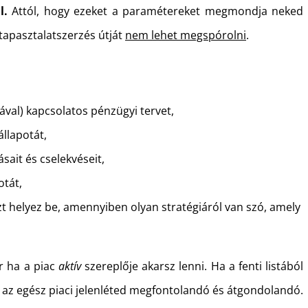
l.
Attól, hogy ezeket a paramétereket megmondja neked
 tapasztalatszerzés útját
nem lehet megspórolni
.
giával) kapcsolatos pénzügyi tervet,
állapotát,
sait és cselekvéseit,
otát,
t helyez be, amennyiben olyan stratégiáról van szó, amely
r ha a piac
aktív
szereplője akarsz lenni. Ha a fenti listából
r az egész piaci jelenléted megfontolandó és átgondolandó.