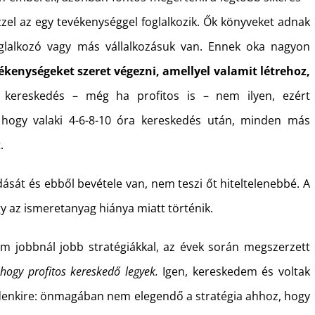
zel az egy tevékenységgel foglalkozik. Ők könyveket adnak
foglalkozó vagy más vállalkozásuk van. Ennek oka nagyon
kenységeket szeret végezni, amellyel valamit létrehoz,
kereskedés – még ha profitos is – nem ilyen, ezért
 hogy valaki 4-6-8-10 óra kereskedés után, minden más
.
udását és ebből bevétele van, nem teszi őt hiteltelenebbé. A
y az ismeretanyag hiánya miatt történik.
m jobbnál jobb stratégiákkal, az évek során megszerzett
hogy profitos kereskedő legyek.
Igen, kereskedem és voltak
indenkire: önmagában nem elegendő a stratégia ahhoz, hogy