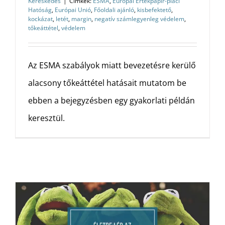
Kereskedés
|
Címkék:
ESMA
,
Európai Értékpapír-piaci
Hatóság
,
Európai Unió
,
Főoldali ajánló
,
kisbefektető
,
kockázat
,
letét
,
margin
,
negatív számlegyenleg védelem
,
tőkeáttétel
,
védelem
Az ESMA szabályok miatt bevezetésre kerülő
alacsony tőkeáttétel hatásait mutatom be
ebben a bejegyzésben egy gyakorlati példán
keresztül.