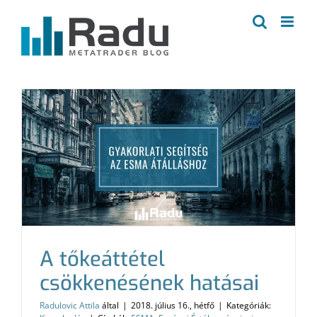
Kihagyás
A tőkeáttétel
csökkenésének hatásai
Radulovic Attila
által
|
2018. július 16., hétfő
|
Kategóriák: