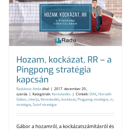
Hozam, kockázat, RR – a
Pingpong stratégia
kapcsán
Radulovic Attila
által
|
2017. december 20.,
szerda
|
Kategóriák:
Kereskedés
|
Címkék:
DAX
,
Horváth
Gábor
,
interjú
,
Kereskedés
,
kockázat
,
Pingpong stratégia
,
rr
,
stratégia
,
Szörf stratégia
Gábor a hozamról, a kockázatszámításról és