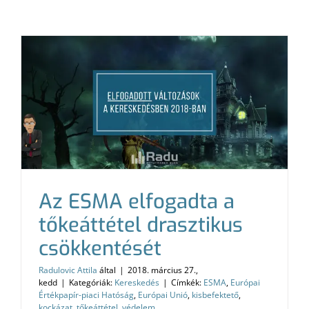
Az ESMA elfogadta a
tőkeáttétel drasztikus
csökkentését
Radulovic Attila
által
|
2018. március 27.,
kedd
|
Kategóriák:
Kereskedés
|
Címkék:
ESMA
,
Európai
Értékpapír-piaci Hatóság
,
Európai Unió
,
kisbefektető
,
kockázat
,
tőkeáttétel
,
védelem