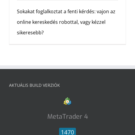
Sokakat foglalkoztat a fenti kérdés: vajon az
online kereskedés robottal, vagy kézzel
sikeresebb?
AKTUÁLIS BUILD VERZIÓK
MetaTrader 4
1470