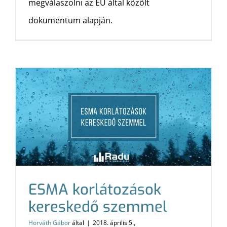
megválaszolni az EU által közölt
dokumentum alapján.
ESMA korlátozások
kereskedő szemmel
Horváth Gábor
által
|
2018. április 5.,