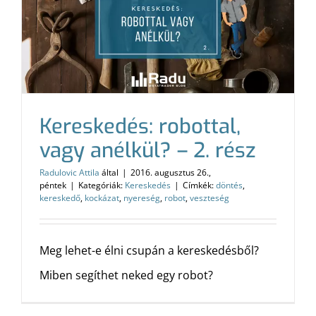
Kereskedés: robottal,
vagy anélkül? – 2. rész
Radulovic Attila
által
|
2016. augusztus 26.,
péntek
|
Kategóriák:
Kereskedés
|
Címkék:
döntés
,
kereskedő
,
kockázat
,
nyereség
,
robot
,
veszteség
Meg lehet-e élni csupán a kereskedésből?
Miben segíthet neked egy robot?