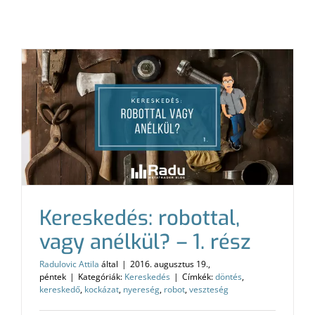
Kereskedés: robottal,
vagy anélkül? – 1. rész
Radulovic Attila
által
|
2016. augusztus 19.,
péntek
|
Kategóriák:
Kereskedés
|
Címkék:
döntés
,
kereskedő
,
kockázat
,
nyereség
,
robot
,
veszteség