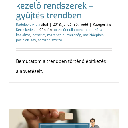
kezelő rendszerek –
gyűjtés trendben
Radulovic Attila
által
|
2018. január 30., kedd
|
Kategóriák:
Kereskedés
|
Címkék:
abszolút nulla pont
,
halott zóna
,
kockázat
,
lotméret
,
martingale
,
nyereség
,
pozícióépítés
,
pozíciók
,
sáv
,
sorozat
,
szorzó
Bemutatom a trendben történő építkezés
alapvetéseit.