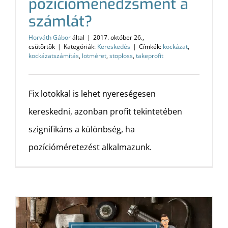
pozíciómenedzsment a
számlát?
Horváth Gábor
által
|
2017. október 26.,
csütörtök
|
Kategóriák:
Kereskedés
|
Címkék:
kockázat
,
kockázatszámítás
,
lotméret
,
stoploss
,
takeprofit
Fix lotokkal is lehet nyereségesen
kereskedni, azonban profit tekintetében
szignifikáns a különbség, ha
pozícióméretezést alkalmazunk.