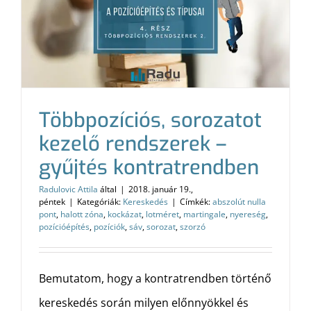
Többpozíciós, sorozatot
kezelő rendszerek –
gyűjtés kontratrendben
Radulovic Attila
által
|
2018. január 19.,
péntek
|
Kategóriák:
Kereskedés
|
Címkék:
abszolút nulla
pont
,
halott zóna
,
kockázat
,
lotméret
,
martingale
,
nyereség
,
pozícióépítés
,
pozíciók
,
sáv
,
sorozat
,
szorzó
Bemutatom, hogy a kontratrendben történő
kereskedés során milyen előnnyökkel és