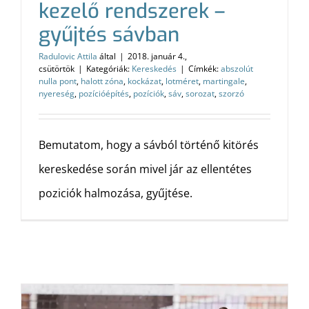
kezelő rendszerek –
gyűjtés sávban
Radulovic Attila
által
|
2018. január 4.,
csütörtök
|
Kategóriák:
Kereskedés
|
Címkék:
abszolút
nulla pont
,
halott zóna
,
kockázat
,
lotméret
,
martingale
,
nyereség
,
pozícióépítés
,
pozíciók
,
sáv
,
sorozat
,
szorzó
Bemutatom, hogy a sávból történő kitörés
kereskedése során mivel jár az ellentétes
poziciók halmozása, gyűjtése.