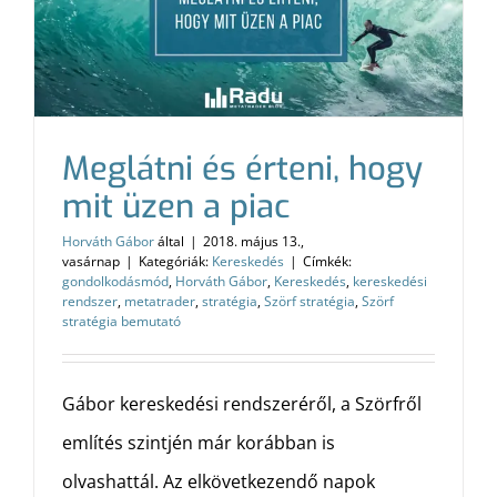
Meglátni és érteni, hogy
mit üzen a piac
Horváth Gábor
által
|
2018. május 13.,
vasárnap
|
Kategóriák:
Kereskedés
|
Címkék:
gondolkodásmód
,
Horváth Gábor
,
Kereskedés
,
kereskedési
rendszer
,
metatrader
,
stratégia
,
Szörf stratégia
,
Szörf
stratégia bemutató
Gábor kereskedési rendszeréről, a Szörfről
említés szintjén már korábban is
olvashattál. Az elkövetkezendő napok