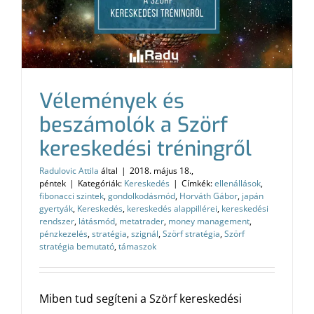
Vélemények és
beszámolók a Szörf
kereskedési tréningről
Radulovic Attila
által
|
2018. május 18.,
péntek
|
Kategóriák:
Kereskedés
|
Címkék:
ellenállások
,
fibonacci szintek
,
gondolkodásmód
,
Horváth Gábor
,
japán
gyertyák
,
Kereskedés
,
kereskedés alappillérei
,
kereskedési
rendszer
,
látásmód
,
metatrader
,
money management
,
pénzkezelés
,
stratégia
,
szignál
,
Szörf stratégia
,
Szörf
stratégia bemutató
,
támaszok
Miben tud segíteni a Szörf kereskedési