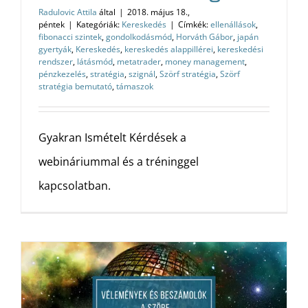
Radulovic Attila
által
|
2018. május 18.,
péntek
|
Kategóriák:
Kereskedés
|
Címkék:
ellenállások
,
fibonacci szintek
,
gondolkodásmód
,
Horváth Gábor
,
japán
gyertyák
,
Kereskedés
,
kereskedés alappillérei
,
kereskedési
rendszer
,
látásmód
,
metatrader
,
money management
,
pénzkezelés
,
stratégia
,
szignál
,
Szörf stratégia
,
Szörf
stratégia bemutató
,
támaszok
Gyakran Ismételt Kérdések a
webináriummal és a tréninggel
kapcsolatban.