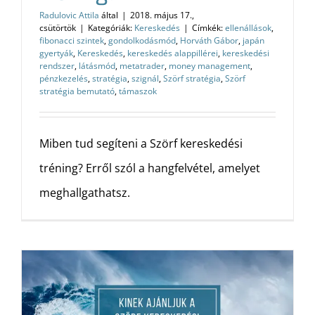
Radulovic Attila
által
|
2018. május 17.,
csütörtök
|
Kategóriák:
Kereskedés
|
Címkék:
ellenállások
,
fibonacci szintek
,
gondolkodásmód
,
Horváth Gábor
,
japán
gyertyák
,
Kereskedés
,
kereskedés alappillérei
,
kereskedési
rendszer
,
látásmód
,
metatrader
,
money management
,
pénzkezelés
,
stratégia
,
szignál
,
Szörf stratégia
,
Szörf
stratégia bemutató
,
támaszok
Miben tud segíteni a Szörf kereskedési
tréning? Erről szól a hangfelvétel, amelyet
meghallgathatsz.