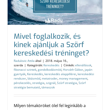
Mivel foglalkozik, és
kinek ajánljuk a Szörf
kereskedési tréninget?
Radulovic Attila
által
|
2018. május 16.,
szerda
|
Kategóriák:
Kereskedés
|
Címkék:
ellenállások
,
fibonacci szintek
,
gondolkodásmód
,
Horváth Gábor
,
japán
gyertyák
,
Kereskedés
,
kereskedés alappillérei
,
kereskedési
rendszer
,
látásmód
,
metatrader
,
money management
,
pénzkezelés
,
stratégia
,
szignál
,
Szörf stratégia
,
Szörf
stratégia bemutató
,
támaszok
Milyen témaköröket ölel fel leginkább a