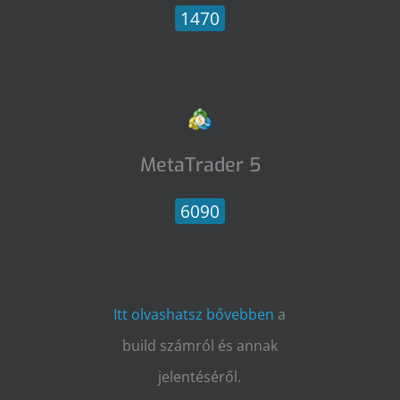
1470
MetaTrader 5
6090
Itt olvashatsz bővebben
a
build számról és annak
jelentéséről.