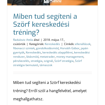
Miben tud segíteni a
Szörf kereskedési
tréning?
Radulovic Attila
által
|
2018. május 17.,
csütörtök
|
Kategóriák:
Kereskedés
|
Címkék:
ellenállások
,
fibonacci szintek
,
gondolkodásmód
,
Horváth Gábor
,
japán
gyertyák
,
Kereskedés
,
kereskedés alappillérei
,
kereskedési
rendszer
,
látásmód
,
metatrader
,
money management
,
pénzkezelés
,
stratégia
,
szignál
,
Szörf stratégia
,
Szörf
stratégia bemutató
,
támaszok
Miben tud segíteni a Szörf kereskedési
tréning? Erről szól a hangfelvétel, amelyet
meghallgathatsz.