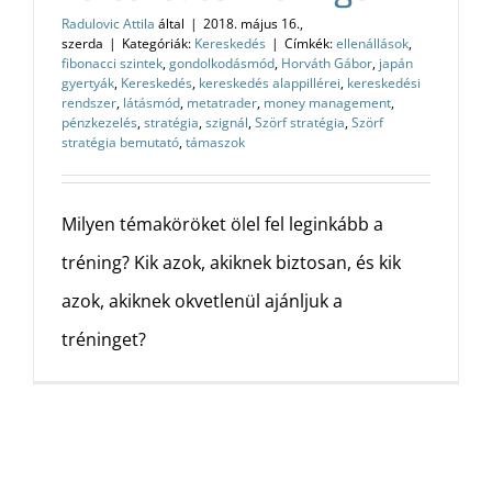
Radulovic Attila
által
|
2018. május 16.,
szerda
|
Kategóriák:
Kereskedés
|
Címkék:
ellenállások
,
fibonacci szintek
,
gondolkodásmód
,
Horváth Gábor
,
japán
gyertyák
,
Kereskedés
,
kereskedés alappillérei
,
kereskedési
rendszer
,
látásmód
,
metatrader
,
money management
,
pénzkezelés
,
stratégia
,
szignál
,
Szörf stratégia
,
Szörf
stratégia bemutató
,
támaszok
Milyen témaköröket ölel fel leginkább a
tréning? Kik azok, akiknek biztosan, és kik
azok, akiknek okvetlenül ajánljuk a
tréninget?