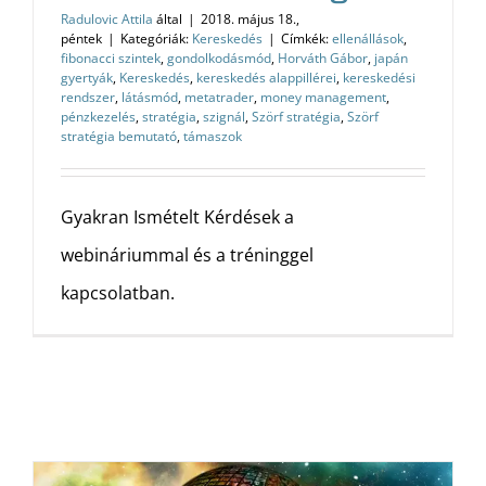
Radulovic Attila
által
|
2018. május 18.,
péntek
|
Kategóriák:
Kereskedés
|
Címkék:
ellenállások
,
fibonacci szintek
,
gondolkodásmód
,
Horváth Gábor
,
japán
gyertyák
,
Kereskedés
,
kereskedés alappillérei
,
kereskedési
rendszer
,
látásmód
,
metatrader
,
money management
,
pénzkezelés
,
stratégia
,
szignál
,
Szörf stratégia
,
Szörf
stratégia bemutató
,
támaszok
Gyakran Ismételt Kérdések a
webináriummal és a tréninggel
kapcsolatban.