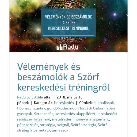
Vélemények és
beszámolók a Szörf
kereskedési tréningről
Radulovic Attila
által
|
2018. május 18.,
péntek
|
Kategóriák:
Kereskedés
|
Címkék:
ellenállások
,
fibonacci szintek
,
gondolkodásmód
,
Horváth Gábor
,
japán
gyertyák
,
Kereskedés
,
kereskedés alappillérei
,
kereskedési
rendszer
,
látásmód
,
metatrader
,
money management
,
pénzkezelés
,
stratégia
,
szignál
,
Szörf stratégia
,
Szörf
stratégia bemutató
,
támaszok