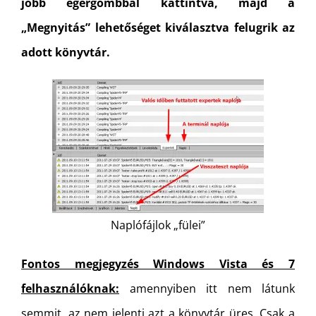
jobb egérgombbal kattintva, majd a
„Megnyitás” lehetőséget kiválasztva felugrik az
adott könyvtár.
Naplófájlok „fülei”
Fontos megjegyzés Windows Vista és 7
felhasználóknak:
amennyiben itt nem látunk
semmit, az nem jelenti azt a könyvtár üres. Csak a