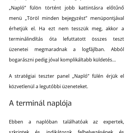
„Napló” fülön történt jobb kattintásra előtűnő
menü „Töröl minden bejegyzést” menüpontjával
érhetjük el. Ha ezt nem tesszük meg, akkor a
terminálindítás óta lefuttatott összes teszt
üzenetei megmaradnak a logfájlban. Abból
bogarászni pedig jóval komplikáltabb küldetés…
A stratégiai teszter panel „Napló” fülén érjük el
közvetlenül a legutóbbi üzeneteket.
A terminál naplója
Ebben a naplóban találhatóak az expertek,
szkriptek és indikátorok felhelyezésének és