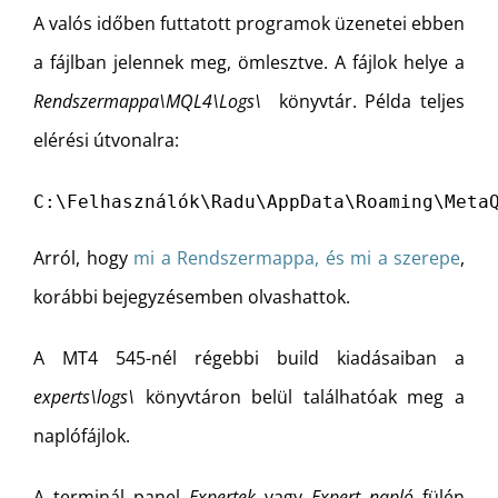
A valós időben futtatott programok üzenetei ebben
a fájlban jelennek meg, ömlesztve. A fájlok helye a
Rendszermappa\MQL4\Logs\
könyvtár. Példa teljes
elérési útvonalra:
C:\Felhasználók\Radu\AppData\Roaming\Meta
Arról, hogy
mi a Rendszermappa, és mi a szerepe
,
korábbi bejegyzésemben olvashattok.
A MT4 545-nél régebbi build kiadásaiban a
experts\logs\
könyvtáron belül találhatóak meg a
naplófájlok.
A terminál panel
Expertek
vagy
Expert napló
fülén