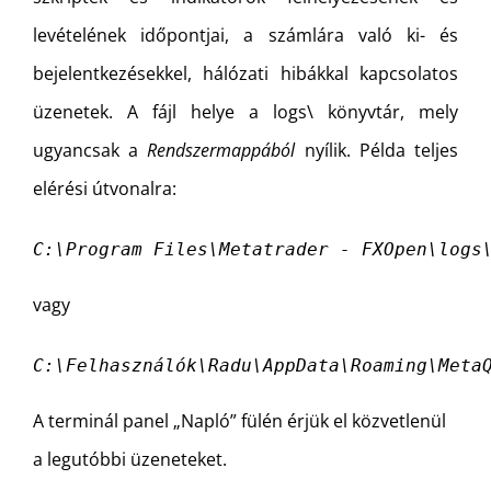
levételének időpontjai, a számlára való ki- és
bejelentkezésekkel, hálózati hibákkal kapcsolatos
üzenetek. A fájl helye a logs\ könyvtár, mely
ugyancsak a
Rendszermappából
nyílik. Példa teljes
elérési útvonalra:
C:\Program Files\Metatrader - FXOpen\logs
vagy
C:\Felhasználók\Radu\AppData\Roaming\Meta
A terminál panel „Napló” fülén érjük el közvetlenül
a legutóbbi üzeneteket.