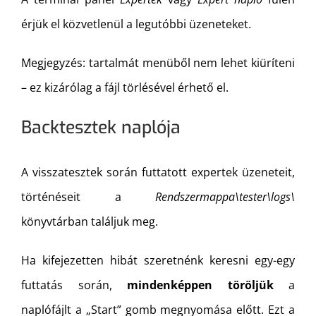
érjük el közvetlenül a legutóbbi üzeneteket.
Megjegyzés: tartalmát menüből nem lehet kiüríteni
– ez kizárólag a fájl törlésével érhető el.
Backtesztek naplója
A visszatesztek során futtatott expertek üzeneteit,
történéseit a
Rendszermappa\tester\logs\
könyvtárban találjuk meg.
Ha kifejezetten hibát szeretnénk keresni egy-egy
futtatás során,
mindenképpen töröljük
a
naplófájlt a „Start” gomb megnyomása előtt. Ezt a