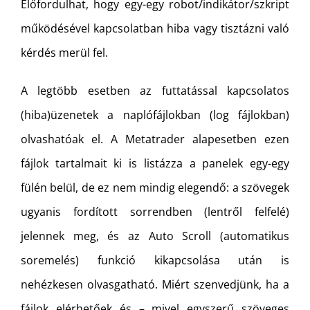
Előfordulhat, hogy egy-egy robot/indikátor/szkript
működésével kapcsolatban hiba vagy tisztázni való
kérdés merül fel.
A legtöbb esetben az futtatással kapcsolatos
(hiba)üzenetek a naplófájlokban (log fájlokban)
olvashatóak el. A Metatrader alapesetben ezen
fájlok tartalmait ki is listázza a panelek egy-egy
fülén belül, de ez nem mindig elegendő: a szövegek
ugyanis fordított sorrendben (lentről felfelé)
jelennek meg, és az Auto Scroll (automatikus
soremelés) funkció kikapcsolása után is
nehézkesen olvasgatható. Miért szenvedjünk, ha a
fájlok elérhetőek és – mivel egyszerű szöveges