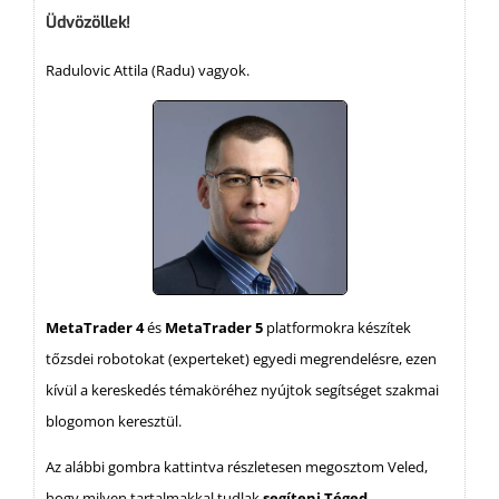
Üdvözöllek!
Radulovic Attila (Radu) vagyok.
MetaTrader 4
és
MetaTrader 5
platformokra készítek
tőzsdei robotokat (experteket) egyedi megrendelésre, ezen
kívül a kereskedés témaköréhez nyújtok segítséget szakmai
blogomon keresztül.
Az alábbi gombra kattintva részletesen megosztom Veled,
hogy milyen tartalmakkal tudlak
segíteni Téged
.