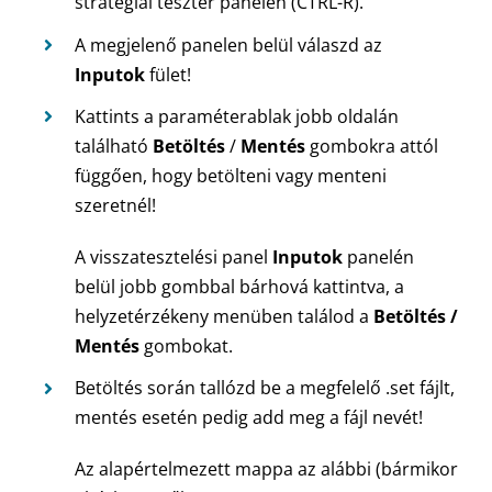
stratégiai teszter panelen (CTRL-R).
A megjelenő panelen belül válaszd az
Inputok
fület!
Kattints a paraméterablak jobb oldalán
található
Betöltés
/
Mentés
gombokra attól
függően, hogy betölteni vagy menteni
szeretnél!
A visszatesztelési panel
Inputok
panelén
belül jobb gombbal bárhová kattintva, a
helyzetérzékeny menüben találod a
Betöltés /
Mentés
gombokat.
Betöltés során tallózd be a megfelelő .set fájlt,
mentés esetén pedig add meg a fájl nevét!
Az alapértelmezett mappa az alábbi (bármikor