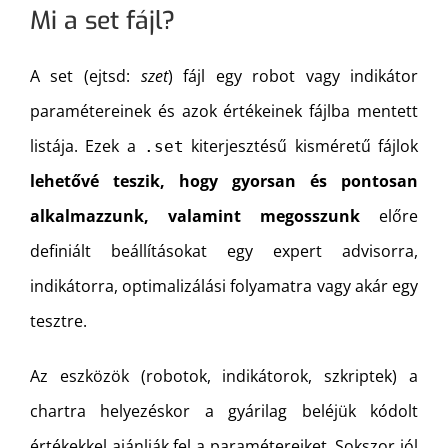
Mi a set fájl?
A set (ejtsd:
szet
) fájl egy robot vagy indikátor
paramétereinek és azok értékeinek fájlba mentett
listája. Ezek a
kiterjesztésű kisméretű fájlok
.set
lehetővé teszik, hogy gyorsan és pontosan
alkalmazzunk, valamint megosszunk
előre
definiált beállításokat egy expert advisorra,
indikátorra, optimalizálási folyamatra vagy akár egy
tesztre.
Az eszközök (robotok, indikátorok, szkriptek) a
chartra helyezéskor a gyárilag beléjük kódolt
értékekkel ajánlják fel a paramétereiket. Sokszor jól