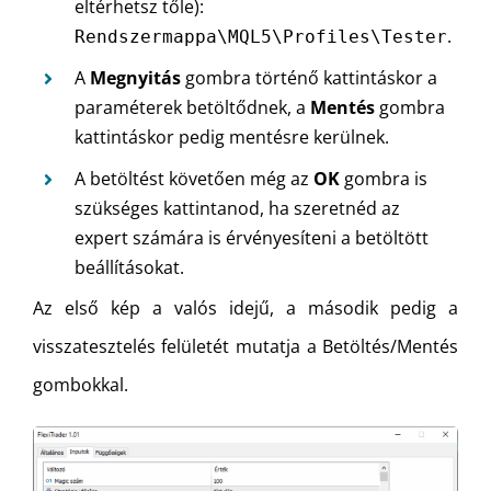
eltérhetsz tőle):
.
Rendszermappa\MQL5\Profiles\Tester
A
Megnyitás
gombra történő kattintáskor a
paraméterek betöltődnek, a
Mentés
gombra
kattintáskor pedig mentésre kerülnek.
A betöltést követően még az
OK
gombra is
szükséges kattintanod, ha szeretnéd az
expert számára is érvényesíteni a betöltött
beállításokat.
Az első kép a valós idejű, a második pedig a
visszatesztelés felületét mutatja a Betöltés/Mentés
gombokkal.