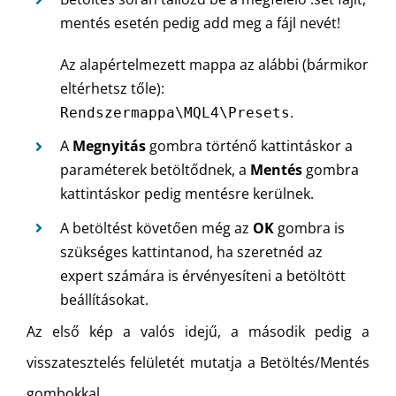
mentés esetén pedig add meg a fájl nevét!
Az alapértelmezett mappa az alábbi (bármikor
eltérhetsz tőle):
.
Rendszermappa\MQL4\Presets
A
Megnyitás
gombra történő kattintáskor a
paraméterek betöltődnek, a
Mentés
gombra
kattintáskor pedig mentésre kerülnek.
A betöltést követően még az
OK
gombra is
szükséges kattintanod, ha szeretnéd az
expert számára is érvényesíteni a betöltött
beállításokat.
Az első kép a valós idejű, a második pedig a
visszatesztelés felületét mutatja a Betöltés/Mentés
gombokkal.