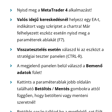
Nyisd meg a
MetaTrader 4
alkalmazást!
Valós idejű kereskedésnél
helyezz egy EA-t,
indikátort vagy szkriptet a chartra! Már
felhelyezett eszköz esetén nyisd meg a
paraméterek ablakát (F7).
Visszatesztelés esetén
válaszd ki az eszközt a
stratégiai teszter panelen (CTRL-R).
A megjelenő panelen belül válaszd a
Bemenő
adatok
fület!
Kattints a paraméterablak jobb oldalán
található
Betöltés
/
Mentés
gombokra attól
függően, hogy betölteni vagy menteni
szeretnél!
Betöltés során tallózd be a megfelelő .set fájlt,