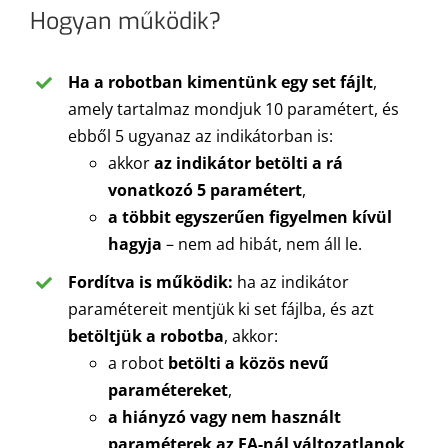
Hogyan működik?
Ha a robotban kimentünk egy set fájlt
,
amely tartalmaz mondjuk 10 paramétert, és
ebből 5 ugyanaz az indikátorban is:
akkor
az indikátor betölti a rá
vonatkozó 5 paramétert
,
a többit egyszerűen figyelmen kívül
hagyja
– nem ad hibát, nem áll le.
Fordítva is működik:
ha az indikátor
paramétereit mentjük ki set fájlba, és azt
betöltjük a robotba
, akkor:
a robot
betölti a közös nevű
paramétereket
,
a hiányzó vagy nem használt
paraméterek az EA-nál változatlanok