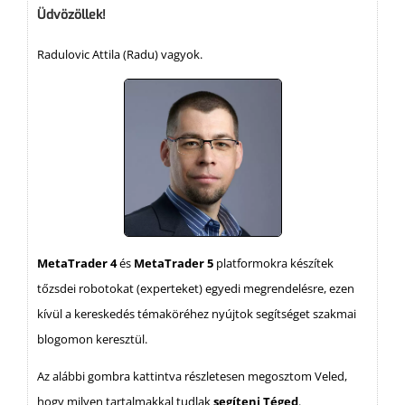
Üdvözöllek!
Radulovic Attila (Radu) vagyok.
MetaTrader 4
és
MetaTrader 5
platformokra készítek
tőzsdei robotokat (experteket) egyedi megrendelésre, ezen
kívül a kereskedés témaköréhez nyújtok segítséget szakmai
blogomon keresztül.
Az alábbi gombra kattintva részletesen megosztom Veled,
hogy milyen tartalmakkal tudlak
segíteni Téged
.