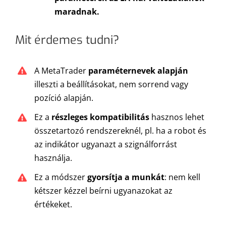
maradnak.
Mit érdemes tudni?
A MetaTrader
paraméternevek alapján
illeszti a beállításokat, nem sorrend vagy
pozíció alapján.
Ez a
részleges kompatibilitás
hasznos lehet
összetartozó rendszereknél, pl. ha a robot és
az indikátor ugyanazt a szignálforrást
használja.
Ez a módszer
gyorsítja a munkát
: nem kell
kétszer kézzel beírni ugyanazokat az
értékeket.