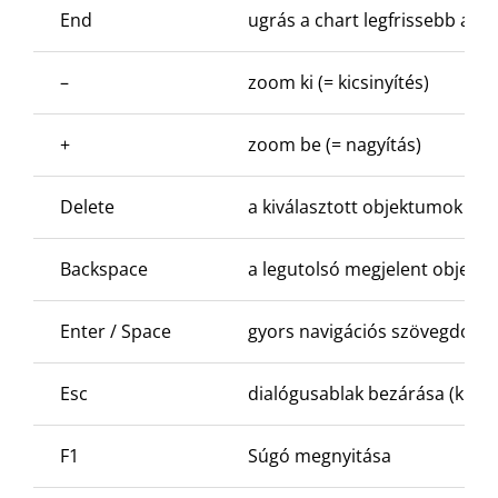
End
ugrás a chart legfrissebb ada
–
zoom ki (= kicsinyítés)
+
zoom be (= nagyítás)
Delete
a kiválasztott objektumok tör
Backspace
a legutolsó megjelent objekt
Enter / Space
gyors navigációs szövegdoboz 
Esc
dialógusablak bezárása (kivév
F1
Súgó megnyitása