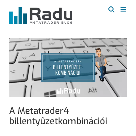
Kihagyás
A Metatrader4
billentyűzetkombinációi