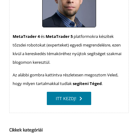
MetaTrader 4
és
MetaTrader 5
platformokra készítek
tőzsdei robotokat (experteket) egyedi megrendelésre, ezen
kívül a kereskedés témaköréhez nyújtok segítséget szakmai
blogomon keresztül.
Az alábbi gombra kattintva részletesen megosztom Veled,
hogy milyen tartalmakkal tudlak
segíteni Téged
.
ITT KEZDJ!
Cikkek kategóriái