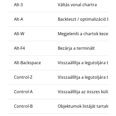
Alt-3
Váltás vonal chartra
Alt-A
Backteszt / optimalizáció befe
Alt-W
Megjeleníti a chartok kezelőa
Alt-F4
Bezárja a terminált
Alt-Backspace
Visszaállítja a legutoljára tör
Control-Z
Visszaállítja a legutoljára tör
Control-A
Visszaállítja az összes külön
Control-B
Objektumok listáját tartalmaz