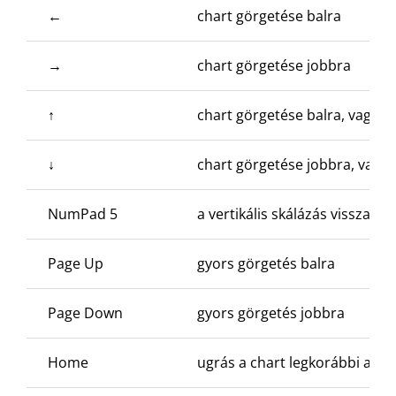
←
chart görgetése balra
→
chart görgetése jobbra
↑
chart görgetése balra, vagy a 
↓
chart görgetése jobbra, vagy 
NumPad 5
a vertikális skálázás visszaál
Page Up
gyors görgetés balra
Page Down
gyors görgetés jobbra
Home
ugrás a chart legkorábbi ada