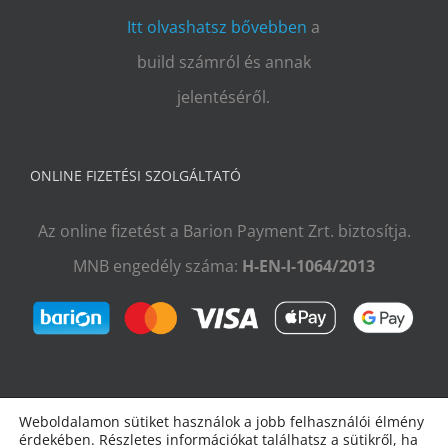
Itt olvashatsz bővebben
a
build számról és annak
jelentéséről.
ONLINE FIZETÉSI SZOLGÁLTATÓ
Az online fizetést a Barion Payment Zrt. biztosítja.
MNB engedély száma:
H-EN-I-1064/2013
Weboldalamon sütiket használok a jobb felhasználói élmény
érdekében. Részletes információkat találhatsz a sütikről, ha