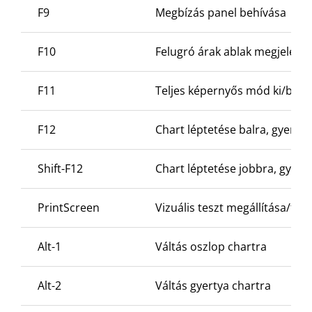
F9
Megbízás panel behívása
F10
Felugró árak ablak megjelenít
F11
Teljes képernyős mód ki/be
F12
Chart léptetése balra, gyerty
Shift-F12
Chart léptetése jobbra, gyert
PrintScreen
Vizuális teszt megállítása/foly
Alt-1
Váltás oszlop chartra
Alt-2
Váltás gyertya chartra