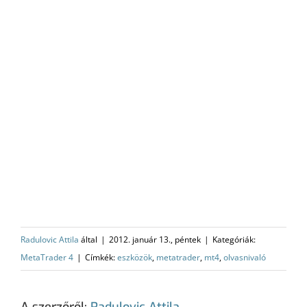
Radulovic Attila
által
|
2012. január 13., péntek
|
Kategóriák:
MetaTrader 4
|
Címkék:
eszközök
,
metatrader
,
mt4
,
olvasnivaló
A szerzőről:
Radulovic Attila