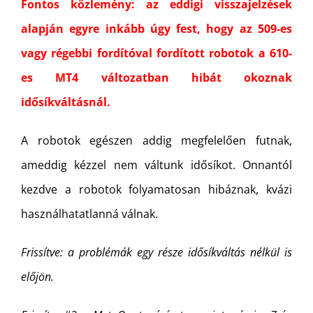
Fontos közlemény: az eddigi visszajelzések
alapján egyre inkább úgy fest, hogy az 509-es
vagy régebbi fordítóval fordított robotok a 610-
es MT4 változatban hibát okoznak
idősíkváltásnál.
A robotok egészen addig megfelelően futnak,
ameddig kézzel nem váltunk idősíkot. Onnantól
kezdve a robotok folyamatosan hibáznak, kvázi
használhatatlanná válnak.
Frissítve: a problémák egy része idősíkváltás nélkül is
előjön.