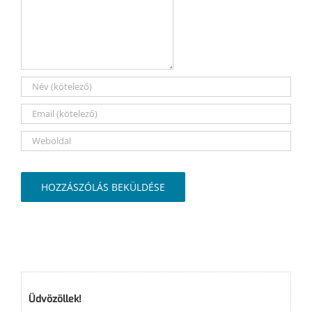
Üdvözöllek!