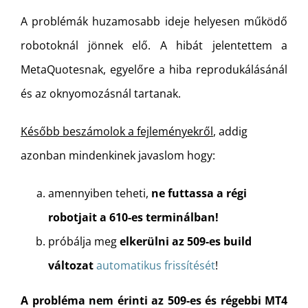
A problémák huzamosabb ideje helyesen működő
robotoknál jönnek elő. A hibát jelentettem a
MetaQuotesnak, egyelőre a hiba reprodukálásánál
és az oknyomozásnál tartanak.
Később beszámolok a fejleményekről
, addig
azonban mindenkinek javaslom hogy:
amennyiben teheti,
ne futtassa a régi
robotjait a 610-es terminálban!
próbálja meg
elkerülni az 509-es build
változat
automatikus frissítését
!
A probléma nem érinti az 509-es és régebbi MT4