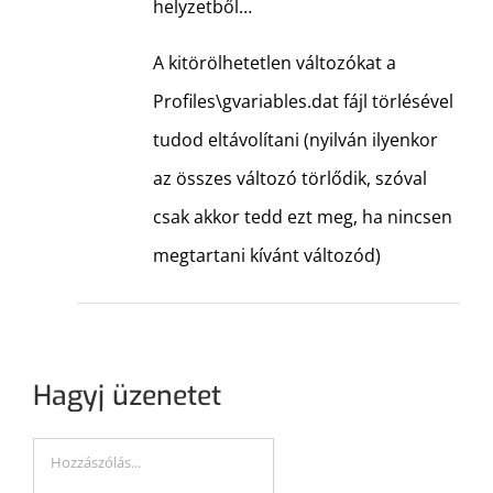
helyzetből…
A kitörölhetetlen változókat a
Profiles\gvariables.dat fájl törlésével
tudod eltávolítani (nyilván ilyenkor
az összes változó törlődik, szóval
csak akkor tedd ezt meg, ha nincsen
megtartani kívánt változód)
Hagyj üzenetet
Hozzászólás