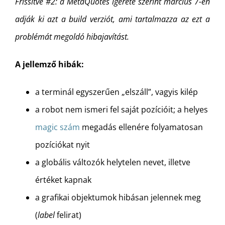
Frissítve #2: a MetaQuotes ígérete szerint március 7-én
adják ki azt a build verziót, ami tartalmazza az ezt a
problémát megoldó hibajavítást.
A jellemző hibák:
a terminál egyszerűen „elszáll”, vagyis kilép
a robot nem ismeri fel saját pozícióit; a helyes
magic szám
megadás ellenére folyamatosan
pozíciókat nyit
a globális változók helytelen nevet, illetve
értéket kapnak
a grafikai objektumok hibásan jelennek meg
(
label
felirat)