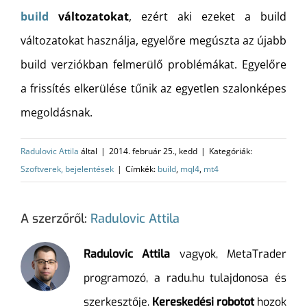
build
változatokat
, ezért aki ezeket a build
változatokat használja, egyelőre megúszta az újabb
build verziókban felmerülő problémákat. Egyelőre
a frissítés elkerülése tűnik az egyetlen szalonképes
megoldásnak.
Radulovic Attila
által
|
2014. február 25., kedd
|
Kategóriák:
Szoftverek, bejelentések
|
Címkék:
build
,
mql4
,
mt4
A szerzőről:
Radulovic Attila
Radulovic Attila
vagyok, MetaTrader
programozó, a radu.hu tulajdonosa és
szerkesztője.
Kereskedési robotot
hozok