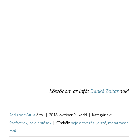
Köszönöm az infót
Dankó Zoltán
nak!
Radulovic Attila
által
|
2018. október 9., kedd
|
Kategóriák:
Szoftverek, bejelentések
|
Címkék:
bejelentkezés
,
jelszó
,
metatrader
,
mt4