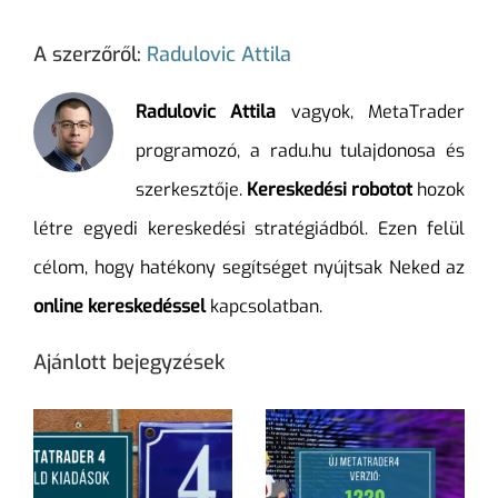
A szerzőről:
Radulovic Attila
Radulovic Attila
vagyok, MetaTrader
programozó, a radu.hu tulajdonosa és
szerkesztője.
Kereskedési robotot
hozok
létre egyedi kereskedési stratégiádból. Ezen felül
célom, hogy hatékony segítséget nyújtsak Neked az
online kereskedéssel
kapcsolatban.
Ajánlott bejegyzések