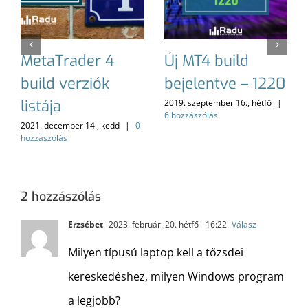
MetaTrader 4
Új MT4 build
build verziók
bejelentve – 1220
listája
2019. szeptember 16., hétfő
|
6 hozzászólás
2021. december 14., kedd
|
0
hozzászólás
2 hozzászólás
Erzsébet
2023. február. 20. hétfő - 16:22
- Válasz
Milyen típusú laptop kell a tőzsdei
kereskedéshez, milyen Windows program
a legjobb?