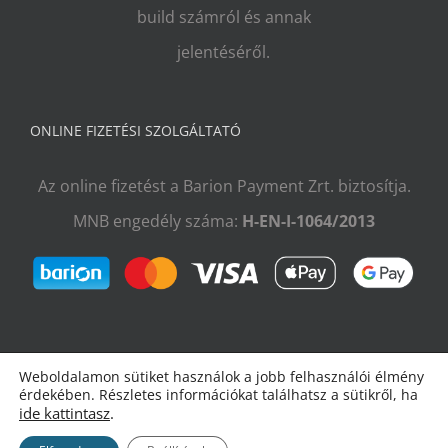
build számról és annak
jelentéséről.
ONLINE FIZETÉSI SZOLGÁLTATÓ
Az online fizetést a Barion Payment Zrt. biztosítja.
MNB engedély száma:
H-EN-I-1064/2013
Weboldalamon sütiket használok a jobb felhasználói élmény
érdekében. Részletes információkat találhatsz a sütikről, ha
ide kattintasz
.
Copyright 2009–2026 Radulovic Attila |
Impresszum
|
ÁSZF és