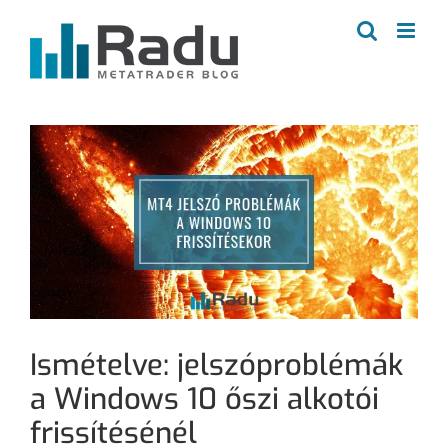
Kihagyás
Ismételve: jelszóproblémák
a Windows 10 őszi alkotói
frissítésénél