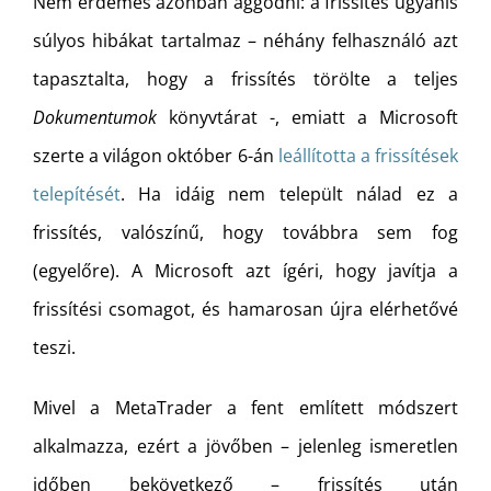
Nem érdemes azonban aggódni: a frissítés ugyanis
súlyos hibákat tartalmaz – néhány felhasználó azt
tapasztalta, hogy a frissítés törölte a teljes
Dokumentumok
könyvtárat -, emiatt a Microsoft
szerte a világon október 6-án
leállította
a frissítések
telepítését
. Ha idáig nem települt nálad ez a
frissítés, valószínű, hogy továbbra sem fog
(egyelőre). A Microsoft azt ígéri, hogy javítja a
frissítési csomagot, és hamarosan újra elérhetővé
teszi.
Mivel a MetaTrader a fent említett módszert
alkalmazza, ezért a jövőben – jelenleg ismeretlen
időben bekövetkező – frissítés után