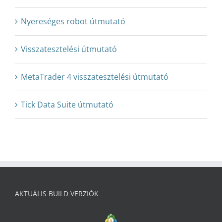
Nyereséges robot útmutató
Visszatesztelési útmutató
MetaTrader 4 visszatesztelési útmutató
Tick Data Suite útmutató
AKTUÁLIS BUILD VERZIÓK