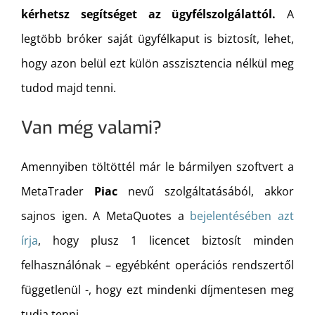
kérhetsz segítséget az ügyfélszolgálattól.
A
legtöbb bróker saját ügyfélkaput is biztosít, lehet,
hogy azon belül ezt külön asszisztencia nélkül meg
tudod majd tenni.
Van még valami?
Amennyiben töltöttél már le bármilyen szoftvert a
MetaTrader
Piac
nevű szolgáltatásából, akkor
sajnos igen. A MetaQuotes a
bejelentésében azt
írja
, hogy plusz 1 licencet biztosít minden
felhasználónak – egyébként operációs rendszertől
függetlenül -, hogy ezt mindenki díjmentesen meg
tudja tenni.