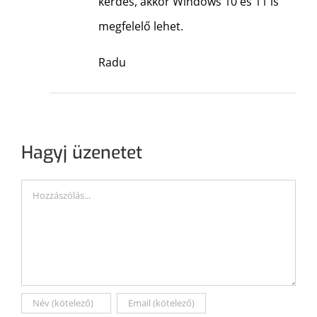
kérdés, akkor Windows 10 és 11 is
megfelelő lehet.
Radu
Hagyj üzenetet
Hozzászólás