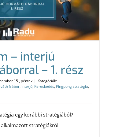
m – interjú
borral – 1. rész
cember 15., péntek
|
Kategóriák:
rváth Gábor
,
interjú
,
Kereskedés
,
Pingpong stratégia
,
ratégia egy korábbi stratégiából?
 alkalmazott stratégiákról