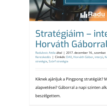
Stratégiáim – int
Horváth Gáborral
Radulovic Attila
által
|
2017. december 16., szombat
Kereskedés
|
Címkék:
DAX
,
Horváth Gábor
,
interjú
,
K
stratégia
,
Szörf stratégia
Kiknek ajánljuk a Pingpong stratégiát? M
alapvetései? Gáborral a napi szinten alk
beszélgettem.