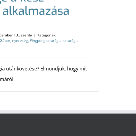
k alkalmazása
cember 13., szerda
|
Kategóriák:
 Gábor
,
nyereség
,
Pingpong stratégia
,
stratégia
,
égia utánkövetése? Elmondjuk, hogy mit
émáról.
Ó