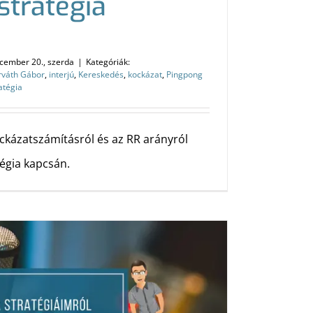
stratégia
cember 20., szerda
|
Kategóriák:
rváth Gábor
,
interjú
,
Kereskedés
,
kockázat
,
Pingpong
atégia
ckázatszámításról és az RR arányról
égia kapcsán.