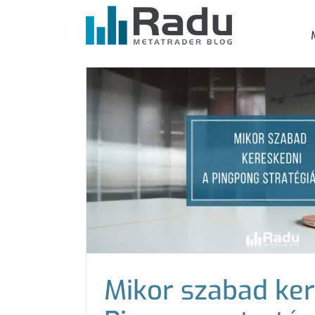
Kihagyás
Mikor szabad ker