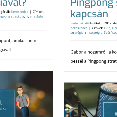
iával?
Pingpong 
kapcsán
egóriák:
Kereskedés
|
Címkék:
ngpong stratégia
,
rr
,
stratégia
,
Radulovic Attila
által
|
2017. de
Kereskedés
|
Címkék:
DAX
,
Ho
stratégia
,
rr
,
stratégia
,
Szörf str
dőpont, amikor nem
iával.
Gábor a hozamról, a ko
beszél a Pingpong strat