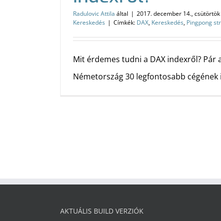
Radulovic Attila
által
|
2017. december 14., csütörtök
Kereskedés
|
Címkék:
DAX
,
Kereskedés
,
Pingpong str
Mit érdemes tudni a DAX indexről? Pár 
Németország 30 legfontosabb cégének 
AKTUÁLIS BUILD VERZIÓK