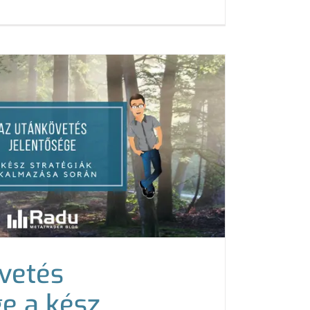
vetés
ge a kész