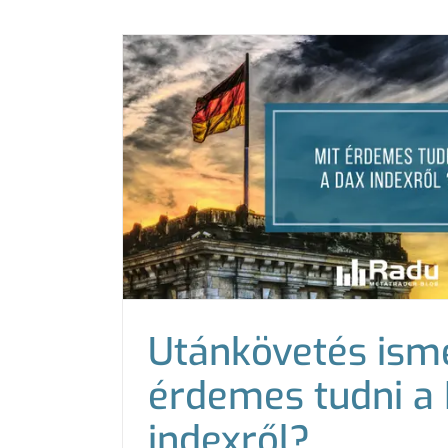
Utánkövetés ismé
érdemes tudni a
indexről?