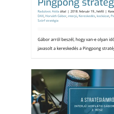
Pingpong stratég
Radulovic Attila
által
|
2018. február 19., hétfő
|
Kat
DAX
,
Horváth Gábor
,
interjú
,
Kereskedés
,
kockázat
,
Pi
Szörf stratégia
Gábor arról beszél, hogy van-e olyan i
javasolt a kereskedés a Pingpong stratég