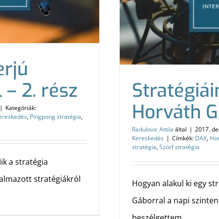
erjú
 – 2. rész
Stratégiái
Horváth Gá
|
Kategóriák:
ereskedés
,
Pingpong stratégia
,
Radulovic Attila
által
|
2017. de
Kereskedés
|
Címkék:
DAX
,
Ho
stratégia
,
Szörf stratégia
ik a stratégia
almazott stratégiákról
Hogyan alakul ki egy st
Gáborral a napi szinten
beszélgettem.