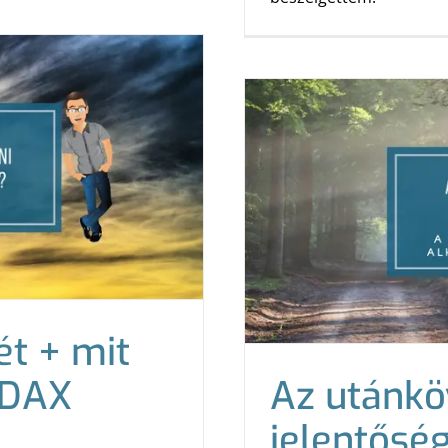
t + mit
 DAX
Az utánkö
jelentősé