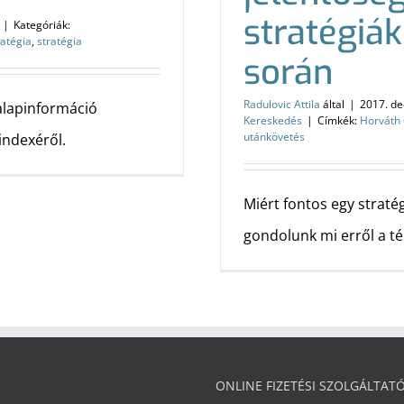
stratégiá
|
Kategóriák:
atégia
,
stratégia
során
Radulovic Attila
által
|
2017. de
alapinformáció
Kereskedés
|
Címkék:
Horváth
utánkövetés
indexéről.
Miért fontos egy strat
gondolunk mi erről a t
ONLINE FIZETÉSI SZOLGÁLTAT