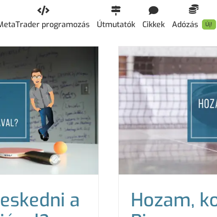
MetaTrader programozás
Útmutatók
Cikkek
Adózás
Új!
eskedni a
Hozam, ko