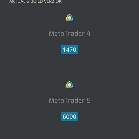
AKTUÁLIS BUILD VERZIÓK
MetaTrader 4
1470
MetaTrader 5
6090