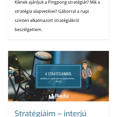
Kiknek ajánljuk a Pingpong stratégiát? Mik a
stratégia alapvetései? Gáborral a napi
szinten alkalmazott stratégiákról
beszélgettem.
Stratégiáim – interjú