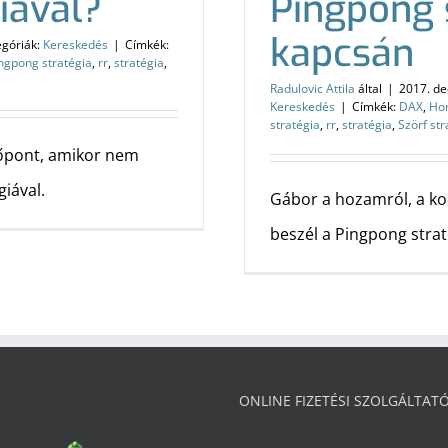
iával?
Pingpong 
kapcsán
egóriák:
Kereskedés
|
Címkék:
ngpong stratégia
,
rr
,
stratégia
,
Radulovic Attila
által
|
2017. de
Kereskedés
|
Címkék:
DAX
,
Ho
stratégia
,
rr
,
stratégia
,
Szörf str
dőpont, amikor nem
iával.
Gábor a hozamról, a ko
beszél a Pingpong strat
ONLINE FIZETÉSI SZOLGÁLTAT