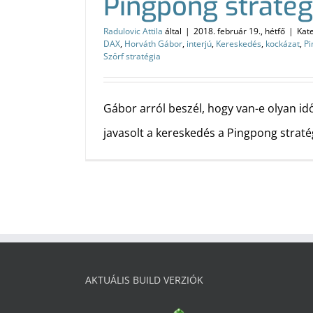
Pingpong stratég
Radulovic Attila
által
|
2018. február 19., hétfő
|
Kat
DAX
,
Horváth Gábor
,
interjú
,
Kereskedés
,
kockázat
,
Pi
Szörf stratégia
Gábor arról beszél, hogy van-e olyan i
javasolt a kereskedés a Pingpong stratég
AKTUÁLIS BUILD VERZIÓK