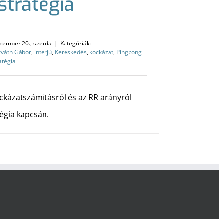
stratégia
cember 20., szerda
|
Kategóriák:
rváth Gábor
,
interjú
,
Kereskedés
,
kockázat
,
Pingpong
atégia
ckázatszámításról és az RR arányról
égia kapcsán.
Ó