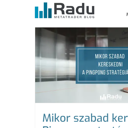
Kihagyás
Mikor szabad ker