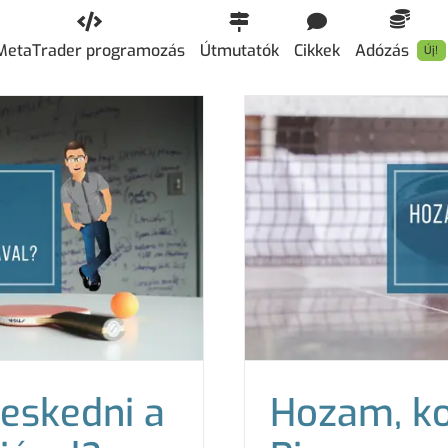
MetaTrader programozás
Útmutatók
Cikkek
Adózás
Új!
eskedni a
Hozam, ko