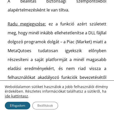
A beállítás biztonsági szempontokból
alapértelmezésként le van tiltva.
Radu megjegyzése:
ez a funkció azért született
meg, hogy minél inkább ellehetetlenítse a DLL fájllal
dolgozó programok dolgát – a Piac (Market) miatt a
MetaQutoes tudatosan igyekszik előnyben
részesíteni a saját platformját a minél magasabb
eladási eredményekért, és nem riad vissza a
felhasználókat akadályozó funkciók bevezetésétől
sem. A WebRequest funkcióval egyidőben a DLL
Weboldalamon sütiket használok a jobb felhasználói élmény
érdekében. Részletes információkat találhatsz a sütikről, ha
import ugyan megmaradt, azonban a
DLL hívások
ide kattintasz
.
megerősítése
beállítás most már csak egyenként,
Elfogadom
Beállítások
minden robot chartra helyezésekor távolítható el.