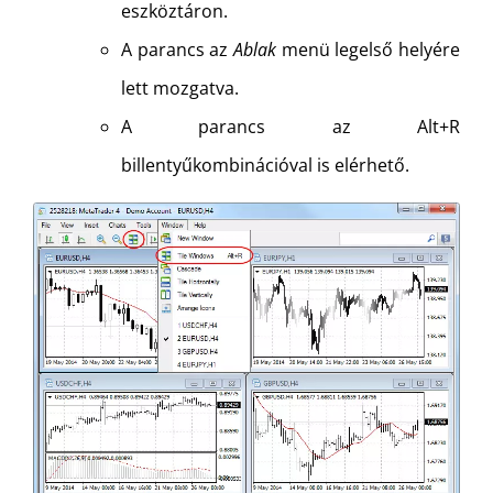
eszköztáron.
A parancs az
Ablak
menü legelső helyére
lett mozgatva.
A parancs az Alt+R
billentyűkombinációval is elérhető.