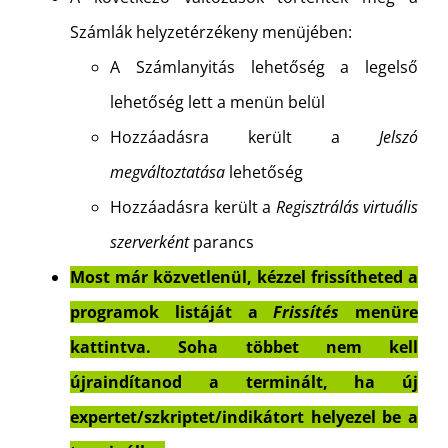
Számlák helyzetérzékeny menüjében:
A Számlanyitás lehetőség a legelső
lehetőség lett a menün belül
Hozzáadásra került a
Jelszó
megváltoztatása
lehetőség
Hozzáadásra került a
Regisztrálás virtuális
szerverként
parancs
Most már közvetlenül, kézzel frissítheted a
programok listáját a
Frissítés
menüre
kattintva. Soha többet nem kell
újraindítanod a terminált, ha új
expertet/szkriptet/indikátort helyezel be a