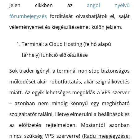
Jelen cikkben az
angol nyelvű
fórumbejegyzés
fordítását olvashatjátok el, saját
véleményemet és kiegészítéseimet külön jelzem.
Terminál: a Cloud Hosting (felhő alapú
tárhely) funkció előkészítése
Sok trader igényli a terminál non-stop biztonságos
működését akár robotfuttatás, akár szignálkövetés
miatt. Az egyik lehetséges megoldás a VPS szerver
– azonban nem mindig könnyű egy megbízható
szolgáltatót találni, illetve elmerülni a beállítások és
az előfizetés rejtelmeiben. Mostantól azonban
nincs szükség VPS szerverre! (
Radu megjegyzése: