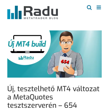
Kihagyás
Új, tesztelhető MT4 változat
a MetaQuotes
tesztszerverén – 654