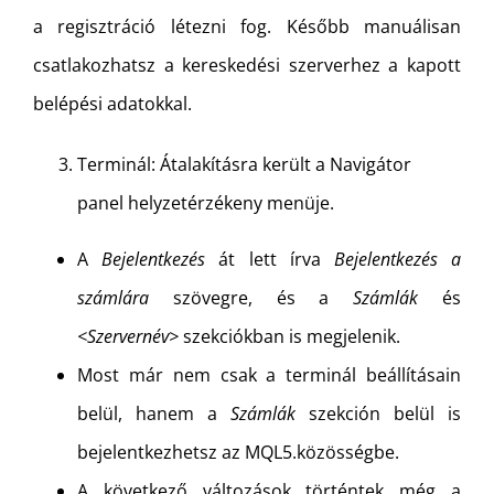
a regisztráció létezni fog. Később manuálisan
csatlakozhatsz a kereskedési szerverhez a kapott
belépési adatokkal.
Terminál: Átalakításra került a Navigátor
panel helyzetérzékeny menüje.
A
Bejelentkezés
át lett írva
Bejelentkezés a
számlára
szövegre, és a
Számlák
és
<Szervernév>
szekciókban is megjelenik.
Most már nem csak a terminál beállításain
belül, hanem a
Számlák
szekción belül is
bejelentkezhetsz az MQL5.közösségbe.
A következő változások történtek még a