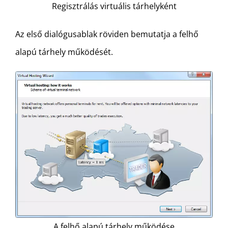
Regisztrálás virtuális tárhelyként
Az első dialógusablak röviden bemutatja a felhő
alapú tárhely működését.
A felhő alapú tárhely működése