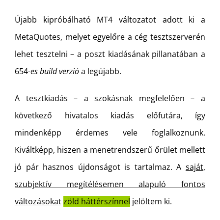
Újabb kipróbálható MT4 változatot adott ki a
MetaQuotes, melyet egyelőre a cég tesztszerverén
lehet tesztelni – a poszt kiadásának pillanatában a
654
-es build verzió
a
legújabb.
A tesztkiadás – a szokásnak megfelelően – a
következő hivatalos kiadás előfutára, így
mindenképp érdemes vele foglalkoznunk.
Kiváltképp, hiszen a menetrendszerű őrület mellett
jó pár hasznos újdonságot is tartalmaz. A
saját,
szubjektív megítélésemen alapuló fontos
változásokat
zöld háttérszínnel
jelöltem ki.