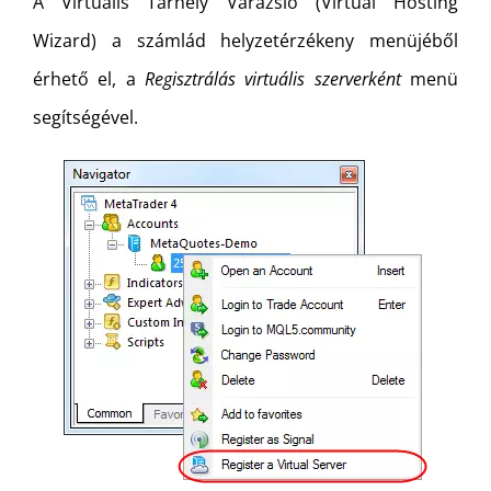
A Virtuális Tárhely Varázsló (Virtual Hosting
Wizard) a számlád helyzetérzékeny menüjéből
érhető el, a
Regisztrálás virtuális szerverként
menü
segítségével.