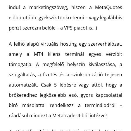
indul a marketingszöveg, hiszen a MetaQuotes
előbb-utóbb igyekszik tönkretenni – vagy legalábbis
pénzt szerezni belőle – a VPS piacot is…)
A felhő alapú virtuális hosting egy szerverhálózat,
amely a MT4 kliens terminál egyes verzióit
támogatja. A megfelelő helyszín kiválasztása, a
szolgáltatás, a fizetés és a szinkronizáció teljesen
automatizált. Csak 5 lépésre vagy attól, hogy a
brókeredhez legközelebb eső, gyors kapcsolattal
bíró másolattal rendelkezz a terminálodról –
ráadásul mindezt a Metatrader4-ből intézve!