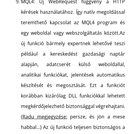
MQL4: Új WebRequest függvény a HTTP
kérések használatához. Így natív megoldással
teremthető kapcsolat az MQL4 program és
egy weboldal vagy webszolgáltatás között.Az
új funkció bármely expertnek lehetővé teszi
például a kereskedést gazdasági naptár
alapján, adatcserét külső weboldallal,
analitikai funkciókat, jelentések automatikus
készítését és megosztását. Ezt a funkciót
korábban kizárólag DLL funkciókkal lehetett
megkérdőjelezhető biztonsággal végrehajtani.
(
Radu megjegyzése:
persze, és jön a mese
habbal…) Az új funkció teljesen biztonságos a