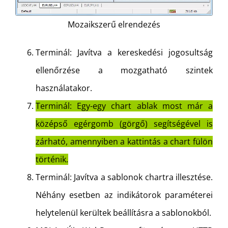
Mozaikszerű elrendezés
Terminál: Javítva a kereskedési jogosultság
ellenőrzése a mozgatható szintek
használatakor.
Terminál: Egy-egy chart ablak most már a
középső egérgomb (görgő) segítségével is
zárható, amennyiben a kattintás a chart fülön
történik.
Terminál: Javítva a sablonok chartra illesztése.
Néhány esetben az indikátorok paraméterei
helytelenül kerültek beállításra a sablonokból.