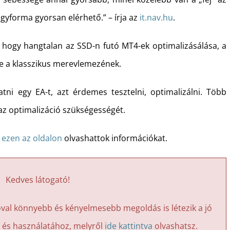
yforma gyorsan elérhető.” – írja az
it.nav.hu
.
t, hogy hangtalan az SSD-n futó MT4-ek optimalizásálása, a
se a klasszikus merevlemezének.
atni egy EA-t, azt érdemes tesztelni, optimalizálni. Több
 az optimalizáció szükségességét.
l
ezen az oldalon
olvashattok információkat.
Kedves látogató!
val könnyebb és kényelmesebb megoldás is létezik a jó
 és használatához, melyről
ide kattintva
olvashatsz.