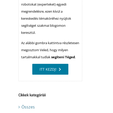
robotokat (experteket) egyedi
megrendelésre, ezen kívül a
kereskedés témaköréhez nyújtok
segítséget szakmai blogomon
keresztül.
Az alábbi gombra kattintva részletesen
megosztom Veled, hogy milyen
tartalmakkal tudlak
segíteni Téged
.
ITT KEZDJ!
Cikkek kategóriái
Összes