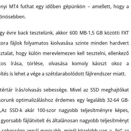
annyi MT4 futhat egy időben gépünkön – amellett, hogy a
ülönösebben.
y évre back tesztelünk, akkor 600 MB-1,5 GB közötti FXT
kora fájlok folyamatos kiolvasása szinte minden hardvert
sztalat, hogy külön merevlemezen kell tesztelni, ellenkező
tos írása, törlése, olvasása komoly káoszt okoz a
ítés is lehet a vége a szétdarabolódott fájlrendszer miatt.
tértár írás/olvasás sebessége. Mivel az SSD meghajtókat
isorunk optimalizáláshoz érdemes egy legalább 32-64 GB-
 „Az SSD-k akár 100-szor nagyobb teljesítményre képes,
 gyorsabb fájlátvitelt és általánosan nagyobb teljesítményt
sebessége annál gyorsabb, minél közelebb van a „fej” az