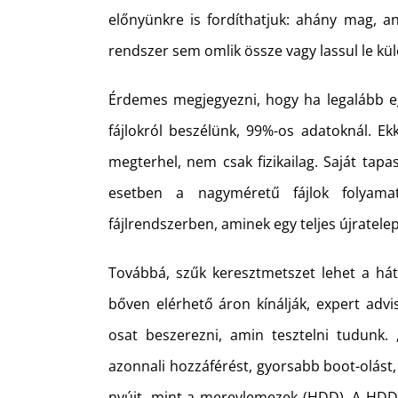
előnyünkre is fordíthatjuk: ahány mag, 
rendszer sem omlik össze vagy lassul le k
Érdemes megjegyezni, hogy ha legalább eg
fájlokról beszélünk, 99%-os adatoknál. Ek
megterhel, nem csak fizikailag. Saját tapa
esetben a nagyméretű fájlok folyama
fájlrendszerben, aminek egy teljes újratelep
Továbbá, szűk keresztmetszet lehet a hát
bőven elérhető áron kínálják, expert adv
osat beszerezni, amin tesztelni tudunk.
azonnali hozzáférést, gyorsabb boot-olást,
nyújt, mint a merevlemezek (HDD). A HDD 