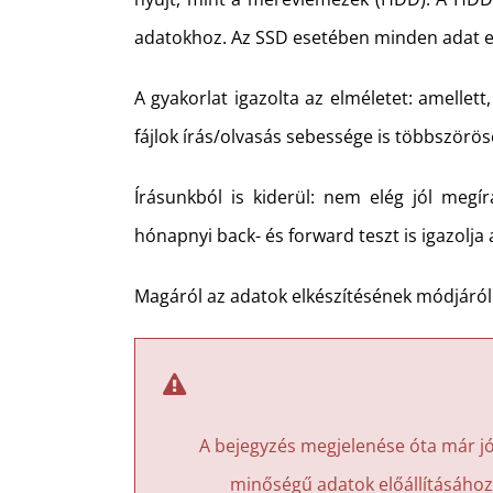
adatokhoz. Az SSD esetében minden adat eg
A gyakorlat igazolta az elméletet: amellet
fájlok írás/olvasás sebessége is többszörö
Írásunkból is kiderül: nem elég jól megír
hónapnyi back- és forward teszt is igazolja
Magáról az adatok elkészítésének módjáró
A bejegyzés megjelenése óta már jó
minőségű adatok előállításához