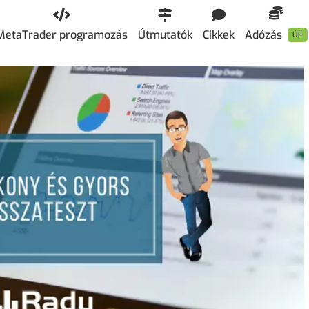
MetaTrader programozás
Útmutatók
Cikkek
Adózás
Új!