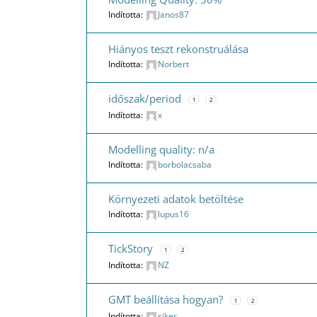
Indította:
Janos87
Hiányos teszt rekonstruálása
Indította:
Norbert
időszak/period
1
2
Indította:
x
Modelling quality: n/a
Indította:
borbolacsaba
Környezeti adatok betöltése
Indította:
lupus16
TickStory
1
2
Indította:
NZ
GMT beállítása hogyan?
1
2
Indította:
siker