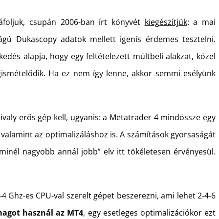
áfoljuk, csupán 2006-ban írt könyvét
kiegészítjük
: a mai
ágú Dukascopy adatok mellett igenis érdemes tesztelni.
és alapja, hogy egy feltételezett múltbeli alakzat, közel
gismételődik. Ha ez nem így lenne, akkor semmi esélyünk
valy erős gép kell, ugyanis: a Metatrader 4 mindössze egy
valamint az optimalizáláshoz is. A számítások gyorsaságát
minél nagyobb annál jobb” elv itt tökéletesen érvényesül.
4 Ghz-es CPU-val szerelt gépet beszerezni, ami lehet 2-4-6
magot használ az MT4
, egy esetleges optimalizációkor ezt