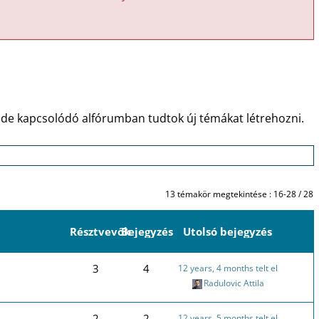
ide kapcsolódó alfórumban tudtok új témákat létrehozni.
13 témakör megtekintése : 16-28 / 28
Résztvevők
Bejegyzés
Utolsó bejegyzés
3
4
12 years, 4 months telt el
Radulovic Attila
2
2
12 years, 5 months telt el