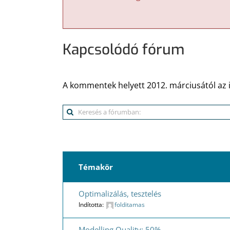
Kapcsolódó fórum
A kommentek helyett 2012. márciusától az 
Témakör
Optimalizálás, tesztelés
Indította:
folditamas
Modelling Quality: 50%