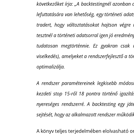
következőket írja: „A backtestingnél azonban 
lefuttatására van lehetőség, egy történeti adats
tradert, hogy változtatásokat hajtson végre 
tesztnél a történeti adatsorral igen jó eredmény
tudatosan megtörténnie. Ez gyakran csak né
viselkedés), amelyeket a
rendszerfejlesztő a t
optimalizálja.
A rendszer paramétereinek legkisebb módosít
kezdeti stop 15-ről 18 pontra történő igazítá
nyereséges rendszerré. A backtesting egy já
sejtését, hogy az alkalmazott rendszer működik
A könyv teljes terjedelmében elolvasható o