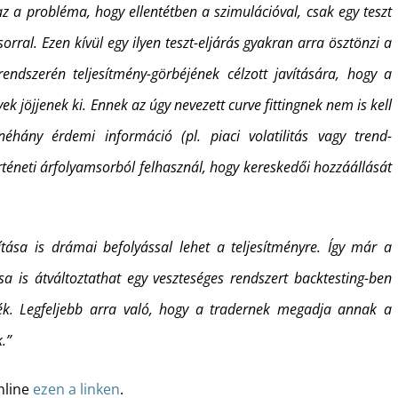
az a probléma, hogy ellentétben a szimulációval, csak egy teszt
orral. Ezen kívül egy ilyen teszt-eljárás gyakran arra ösztönzi a
rendszerén teljesítmény-görbéjének célzott javítására, hogy a
ek jöjjenek ki. Ennek az úgy nevezett curve fittingnek nem is kell
hány érdemi információ (pl. piaci volatilitás vagy trend-
örténeti árfolyamsorból felhasznál, hogy kereskedői hozzáállását
ása is drámai befolyással lehet a teljesítményre. Így már a
sa is átváltoztathat egy veszteséges rendszert backtesting-ben
ték. Legfeljebb arra való, hogy a tradernek megadja annak a
.”
nline
ezen a linken
.