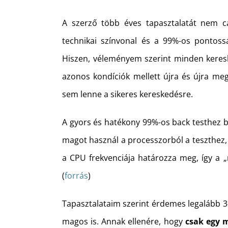
A szerző több éves tapasztalatát nem c
technikai színvonal és a 99%-os pontoss
Hiszen, véleményem szerint minden keresked
azonos kondíciók mellett újra és újra me
sem lenne a sikeres kereskedésre.
A gyors és hatékony 99%-os back testhez bi
magot használ a processzorból a teszthez, 
a CPU frekvenciája határozza meg, így a „
(
forrás
)
Tapasztalataim szerint érdemes legalább 3-
magos is. Annak ellenére, hogy
csak egy 