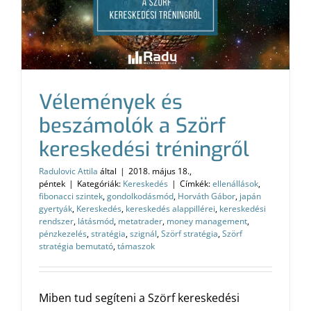
Vélemények és
beszámolók a Szörf
kereskedési tréningről
Radulovic Attila
által
|
2018. május 18.,
péntek
|
Kategóriák:
Kereskedés
|
Címkék:
ellenállások
,
fibonacci szintek
,
gondolkodásmód
,
Horváth Gábor
,
japán
gyertyák
,
Kereskedés
,
kereskedés alappillérei
,
kereskedési
rendszer
,
látásmód
,
metatrader
,
money management
,
pénzkezelés
,
stratégia
,
szignál
,
Szörf stratégia
,
Szörf
stratégia bemutató
,
támaszok
Miben tud segíteni a Szörf kereskedési