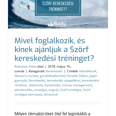
Mivel foglalkozik, és
kinek ajánljuk a Szörf
kereskedési tréninget?
Radulovic Attila
által
|
2018. május 16.,
szerda
|
Kategóriák:
Kereskedés
|
Címkék:
ellenállások
,
fibonacci szintek
,
gondolkodásmód
,
Horváth Gábor
,
japán
gyertyák
,
Kereskedés
,
kereskedés alappillérei
,
kereskedési
rendszer
,
látásmód
,
metatrader
,
money management
,
pénzkezelés
,
stratégia
,
szignál
,
Szörf stratégia
,
Szörf
stratégia bemutató
,
támaszok
Milyen témaköröket ölel fel leginkább a