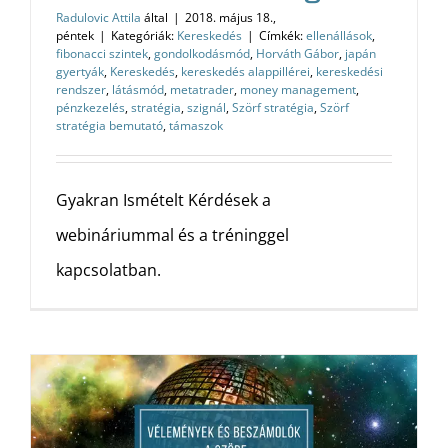
Radulovic Attila
által
|
2018. május 18.,
péntek
|
Kategóriák:
Kereskedés
|
Címkék:
ellenállások
,
fibonacci szintek
,
gondolkodásmód
,
Horváth Gábor
,
japán
gyertyák
,
Kereskedés
,
kereskedés alappillérei
,
kereskedési
rendszer
,
látásmód
,
metatrader
,
money management
,
pénzkezelés
,
stratégia
,
szignál
,
Szörf stratégia
,
Szörf
stratégia bemutató
,
támaszok
Gyakran Ismételt Kérdések a
webináriummal és a tréninggel
kapcsolatban.