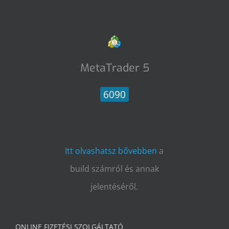
MetaTrader 5
6090
Itt olvashatsz bővebben
a
build számról és annak
jelentéséről.
ONLINE FIZETÉSI SZOLGÁLTATÓ