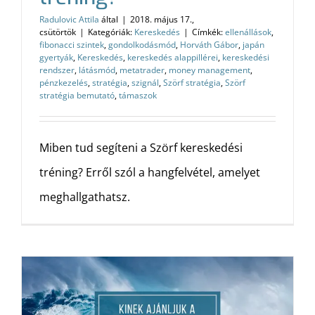
Radulovic Attila
által
|
2018. május 17.,
csütörtök
|
Kategóriák:
Kereskedés
|
Címkék:
ellenállások
,
fibonacci szintek
,
gondolkodásmód
,
Horváth Gábor
,
japán
gyertyák
,
Kereskedés
,
kereskedés alappillérei
,
kereskedési
rendszer
,
látásmód
,
metatrader
,
money management
,
pénzkezelés
,
stratégia
,
szignál
,
Szörf stratégia
,
Szörf
stratégia bemutató
,
támaszok
Miben tud segíteni a Szörf kereskedési
tréning? Erről szól a hangfelvétel, amelyet
meghallgathatsz.