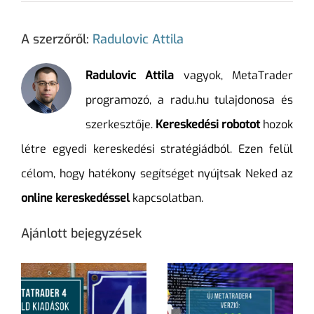
A szerzőről:
Radulovic Attila
Radulovic Attila
vagyok, MetaTrader
programozó, a radu.hu tulajdonosa és
szerkesztője.
Kereskedési robotot
hozok
létre egyedi kereskedési stratégiádból. Ezen felül
célom, hogy hatékony segítséget nyújtsak Neked az
online kereskedéssel
kapcsolatban.
Ajánlott bejegyzések