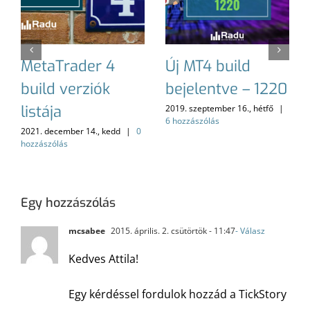
MetaTrader 4
Új MT4 build
build verziók
bejelentve – 1220
listája
2019. szeptember 16., hétfő
|
6 hozzászólás
2021. december 14., kedd
|
0
hozzászólás
Egy hozzászólás
mcsabee
2015. április. 2. csütörtök - 11:47
- Válasz
Kedves Attila!
Egy kérdéssel fordulok hozzád a TickStory