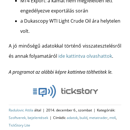
MT4 Export: a kamat nem megfelelően lett
engedélyezve exportálás során
a Dukascopy WTI Light Crude Oil ára helytelen
volt.
A jó minőségű adatokkal történő visszatesztelésről
és annak folyamatáról
ide kattintva olvashattok
.
A programot az alábbi képre kattintva tölthetitek le.
Radulovic Attila
által
|
2014. december 6., szombat
|
Kategóriák:
Szoftverek, bejelentések
|
Címkék:
adatok
,
build
,
metatrader
,
mt4
,
TickStory Lite