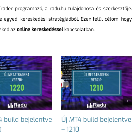
ader programozó, a radu.hu tulajdonosa és szerkesztője.
e egyedi kereskedési stratégiádból. Ezen felül célom, hogy
Neked az
online kereskedéssel
kapcsolatban.
4 build bejelentve
Új MT4 build bejelentve
0
– 1210