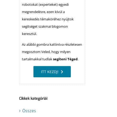
robotokat (experteket) egyedi
megrendelésre, ezen kívül a
kereskedés témaköréhez nyújtok
segítséget szakmai blogomon
keresztül.
Az alábbi gombra kattintva részletesen
megosztom Veled, hogy milyen
tartalmakkal tudlak
segíteni Téged
.
ITT KEZDJ!
Cikkek kategóriái
Összes