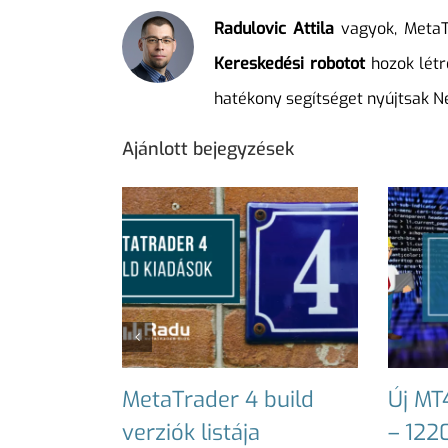
Radulovic Attila
vagyok, MetaTr
Kereskedési robotot
hozok létr
hatékony segítséget nyújtsak 
Ajánlott bejegyzések
MetaTrader 4 build
Új MT
verziók listája
– 122