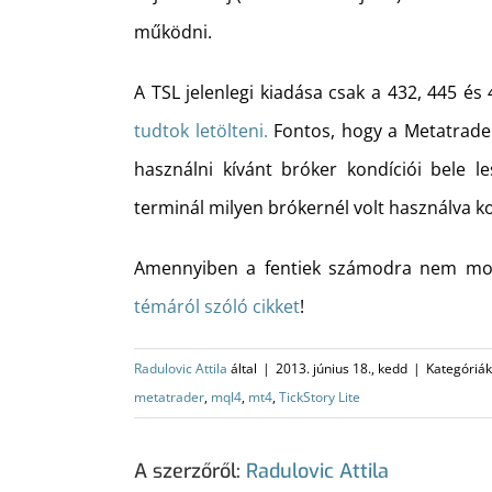
működni.
A TSL jelenlegi kiadása csak a 432, 445 és
tudtok letölteni.
Fontos, hogy a Metatrader
használni kívánt bróker kondíciói bele le
terminál milyen brókernél volt használva k
Amennyiben a fentiek számodra nem mon
témáról szóló cikket
!
Radulovic Attila
által
|
2013. június 18., kedd
|
Kategóriák
metatrader
,
mql4
,
mt4
,
TickStory Lite
A szerzőről:
Radulovic Attila