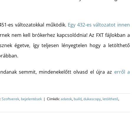
 451-es változatokkal működik.
Egy 432-es változatot innen
nek nem kell brókerhez kapcsolódnia! Az FXT fájlokban a
sznek égetve, így teljesen lényegtelen hogy a letölthető
orábban.
danak semmit, mindenekelőtt olvasd el újra az
erről a
:
Szoftverek, bejelentések
|
Címkék:
adatok
,
build
,
dukascopy
,
letölthető
,