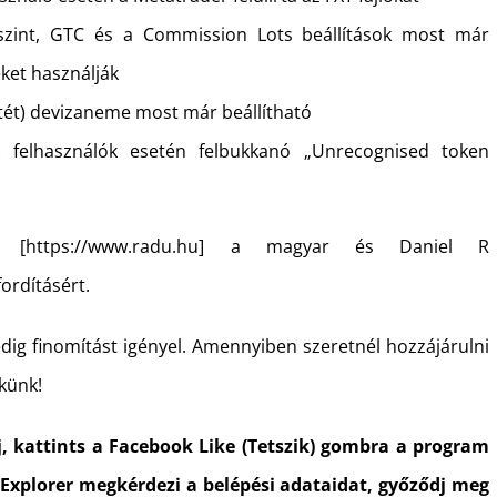
 szint, GTC és a Commission Lots beállítások most már
eket használják
etét) devizaneme most már beállítható
k felhasználók esetén felbukkanó „Unrecognised token
ak [https://www.radu.hu] a magyar és Daniel R
ordításért.
dig finomítást igényel. Amennyiben szeretnél hozzájárulni
ekünk!
j, kattints a Facebook Like (Tetszik) gombra a program
 Explorer megkérdezi a belépési adataidat, győződj meg