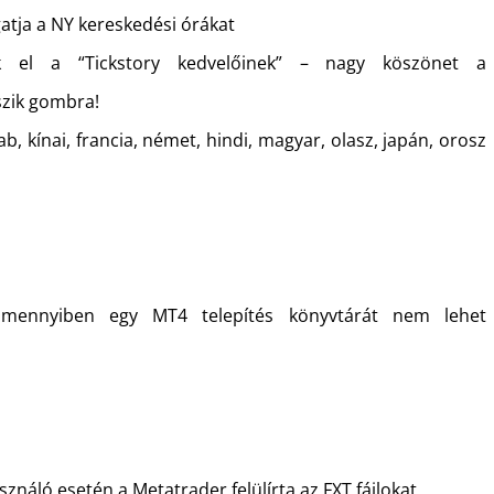
atja a NY kereskedési órákat
ek el a “Tickstory kedvelőinek” – nagy köszönet a
szik gombra!
b, kínai, francia, német, hindi, magyar, olasz, japán, orosz
, amennyiben egy MT4 telepítés könyvtárát nem lehet
sználó esetén a Metatrader felülírta az FXT fájlokat