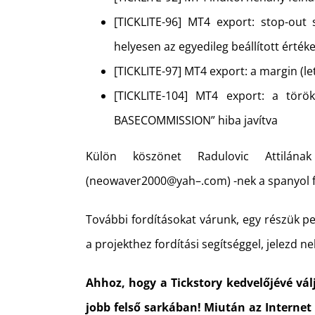
[TICKLITE-96] MT4 export: stop-out
helyesen az egyedileg beállított érték
[TICKLITE-97] MT4 export: a margin (l
[TICKLITE-104] MT4 export: a törö
BASECOMMISSION” hiba javítva
Külön köszönet Radulovic Attilán
(neowaver2000@yah–.com) -nek a spanyol f
További fordításokat várunk, egy részük pe
a projekthez fordítási segítséggel, jelezd n
Ahhoz, hogy a Tickstory kedvelőjévé vál
jobb felső sarkában! Miután az Internet