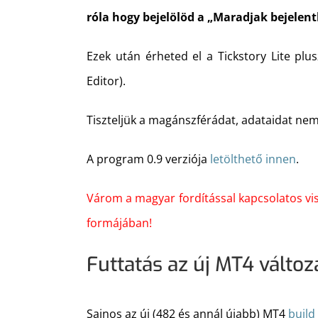
róla hogy bejelölöd a „Maradjak bejelent
Ezek után érheted el a Tickstory Lite plu
Editor).
Tiszteljük a magánszférádat, adataidat nem
A program 0.9 verziója
letölthető innen
.
Várom a magyar fordítással kapcsolatos vis
formájában!
Futtatás az új MT4 változ
Sajnos az új (482 és annál újabb) MT4
build