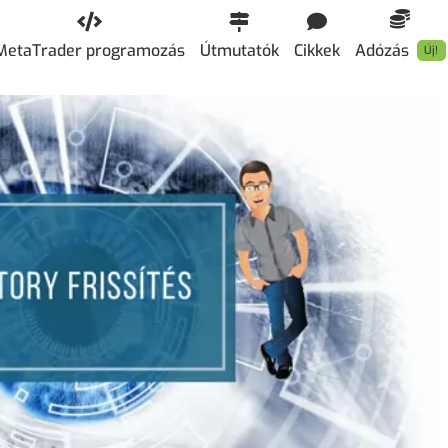
MetaTrader programozás
Útmutatók
Cikkek
Adózás
Új!