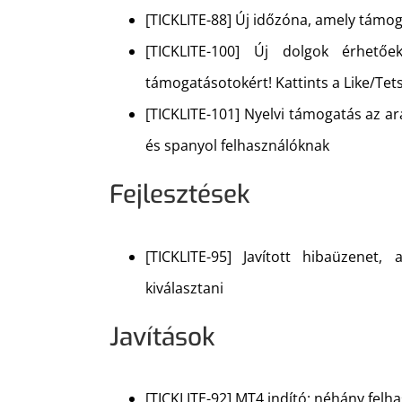
[TICKLITE-88] Új időzóna, amely támog
[TICKLITE-100] Új dolgok érhető
támogatásotokért! Kattints a Like/Tet
[TICKLITE-101] Nyelvi támogatás az ara
és spanyol felhasználóknak
Fejlesztések
[TICKLITE-95] Javított hibaüzenet
kiválasztani
Javítások
[TICKLITE-92] MT4 indító: néhány felha