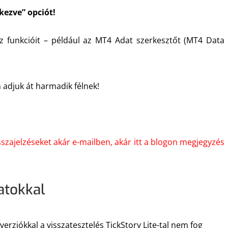
kezve” opciót!
sz funkcióit – például az MT4 Adat szerkesztőt (MT4 Data
 adjuk át harmadik félnek!
szajelzéseket akár e-mailben, akár itt a blogon megjegyzés
atokkal
verziókkal a visszatesztelés TickStory Lite-tal nem fog