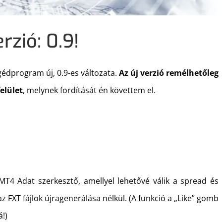
rzió: 0.9!
gédprogram új, 0.9-es változata.
Az új verzió remélhetőleg
elület
, melynek fordítását én követtem el.
MT4 Adat szerkesztő, amellyel lehetővé válik a spread és
z FXT fájlok újragenerálása nélkül. (A funkció a „Like” gomb
!)