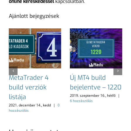
online kereskedéssel
kapcsolatban.
Ajánlott bejegyzések
MetaTrader 4
Új MT4 build
build verziók
bejelentve – 1220
listája
2019. szeptember 16., hétfő
|
6 hozzászólás
2021. december 14., kedd
|
0
hozzászólás