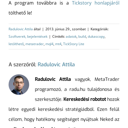
A program továbbra is a
Tickstory honlapjáról
tölthető le!
Radulovic Attila
által
|
2013. június 29., szombat
|
Kategóriák:
Szoftverek, bejelentések
|
Címkék:
adatok
,
build
,
dukascopy
,
letölthető
,
metatrader
,
mql4
,
mt4
,
TickStory Lite
A szerzőről:
Radulovic Attila
Radulovic Attila
vagyok, MetaTrader
programozó, a radu.hu tulajdonosa és
szerkesztője.
Kereskedési robotot
hozok
létre egyedi kereskedési stratégiádból. Ezen felül
célom, hogy hatékony segítséget nyújtsak Neked az