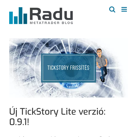
Kihagyás
Új TickStory Lite verzió:
0.9.1!