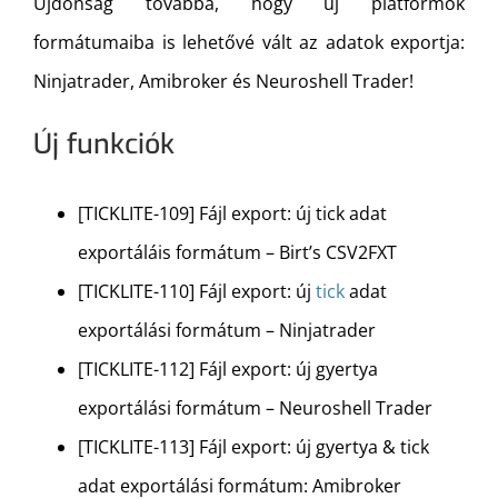
Újdonság továbbá, hogy új platformok
formátumaiba is lehetővé vált az adatok exportja:
Ninjatrader, Amibroker és Neuroshell Trader!
Új funkciók
[TICKLITE-109] Fájl export: új tick adat
exportáláis formátum – Birt’s CSV2FXT
[TICKLITE-110] Fájl export: új
tick
adat
exportálási formátum – Ninjatrader
[TICKLITE-112] Fájl export: új gyertya
exportálási formátum – Neuroshell Trader
[TICKLITE-113] Fájl export: új gyertya & tick
adat exportálási formátum: Amibroker