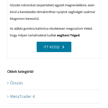
tőzsdei robotokat (experteket) egyedi megrendelésre, ezen
kívül a kereskedés témaköréhez nyújtok segítséget szakmai
blogomon keresztül.
Az alábbi gombra kattintva részletesen megosztom Veled,
hogy milyen tartalmakkal tudlak
segíteni Téged
.
ITT KEZDJ!
Cikkek kategóriái
Összes
MetaTrader 4