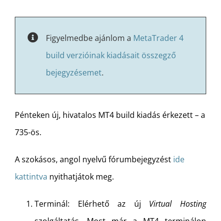
Figyelmedbe ajánlom a
MetaTrader 4
build verzióinak kiadásait összegző
bejegyzésemet
.
Pénteken új, hivatalos MT4 build kiadás érkezett – a
735-ös.
A szokásos, angol nyelvű fórumbejegyzést
ide
kattintva
nyithatjátok meg.
Terminál: Elérhető az új
Virtual Hosting
szolgáltatás. Most már a MT4 terminálon