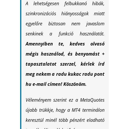
A lehetségesen felbukkanó hibák,
szinkronizációs hiányosságok miatt
egyelőre biztosan nem javaslom
senkinek a funkció használatát.
Amennyiben te, kedves olvasó
mégis használod, és benyomást +
tapasztalatot szerzel, kérlek írd
meg nekem a radu kukac radu pont
hu e-mail címen! Köszönöm.
Véleményem szerint ez a MetaQuotes
újabb trükkje, hogy a MT4 terminálon
keresztül minél több pénzért eladható