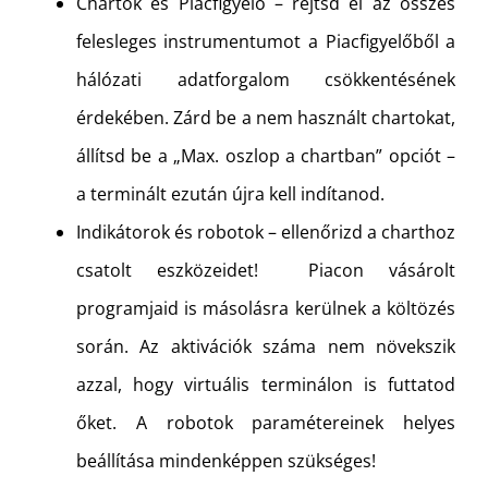
Chartok és Piacfigyelő – rejtsd el az összes
felesleges instrumentumot a Piacfigyelőből a
hálózati adatforgalom csökkentésének
érdekében. Zárd be a nem használt chartokat,
állítsd be a „Max. oszlop a chartban” opciót –
a terminált ezután újra kell indítanod.
Indikátorok és robotok – ellenőrizd a charthoz
csatolt eszközeidet! Piacon vásárolt
programjaid is másolásra kerülnek a költözés
során. Az aktivációk száma nem növekszik
azzal, hogy virtuális terminálon is futtatod
őket. A robotok paramétereinek helyes
beállítása mindenképpen szükséges!