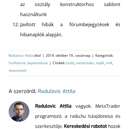
az osztály konstruktorhoz sablont
használtunk
Javított hibák a fórumbejegyzések és
hibanaplók alapján.
Radulovic Attila
által
|
2014. október 19., vasárnap
|
Kategóriák:
Szoftverek, bejelentések
|
Címkék:
build
,
metatrader
,
mql4
,
mt4
,
olvasnivaló
A szerzőről:
Radulovic Attila
Radulovic Attila
vagyok, MetaTrader
programozó, a radu.hu tulajdonosa és
szerkesztője.
Kereskedési robotot
hozok