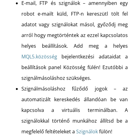
E-mail, FTP és szignálok – amennyiben egy
robot e-mailt küld, FTP-n kereszütl tölt fel
adatot vagy szignálokat másol, győződj meg
arról hogy megtörténtek az ezzel kapcsolatos
helyes beállítások. Add meg a helyes
MQL5.közösség
bejelentkezési adataidat a
beállítások panel Közösség fülén! Ezutóbbi a
szignálmásoláshoz szükséges.
Szignálmásoláshoz fűződő jogok – az
automatizált kereskedés állandóan be van
kapcsolva a virtuális terminálban. A
szignálokkal történő munkához állítsd be a
megfelelő feltételeket a
Szignálok
fülön!