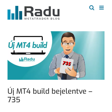
Kihagyás
Új MT4 build bejelentve –
735