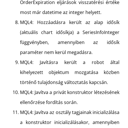
OrderExpiration eljárások visszatérési értéke
most már datetime az integer helyett.
MQL4: Hozzáadásra került az alap idősík
(aktuális chart idősíkja) a SeriesInfoInteger
függvényben, amennyiben az idősík
paraméter nem kerül megadásra.
MQL4: Javításra került a robot által
kihelyezett objektum mozgatása közben
történő tulajdonság változtatás kapcsán.
MQL4: Javítva a privát konstruktor létezésének
ellenőrzése fordítás során.
MQL4: Javítva az osztály tagjainak inicializálása
a konstruktor inicializálásakor, amennyiben