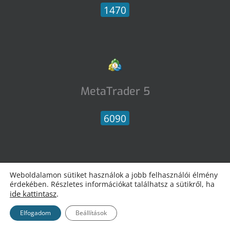
1470
MetaTrader 5
6090
Itt olvashatsz bővebben
a
Weboldalamon sütiket használok a jobb felhasználói élmény
érdekében. Részletes információkat találhatsz a sütikről, ha
build számról és annak
ide kattintasz
.
jelentéséről.
Elfogadom
Beállítások