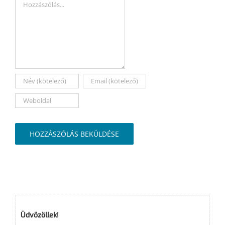
Hozzászólás
Üdvözöllek!