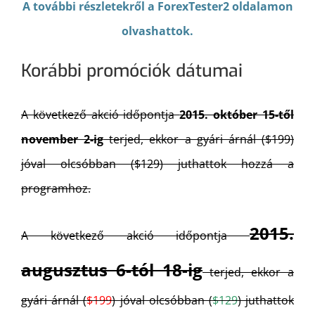
A további részletekről a ForexTester2 oldalamon
olvashattok.
Korábbi promóciók dátumai
A következő akció időpontja
2015. október 15-től
november 2-ig
terjed, ekkor a gyári árnál ($199)
jóval olcsóbban ($129) juthattok hozzá a
programhoz.
2015.
A következő akció időpontja
augusztus 6-tól 18-ig
terjed, ekkor a
gyári árnál (
$199
) jóval olcsóbban (
$129
) juthattok