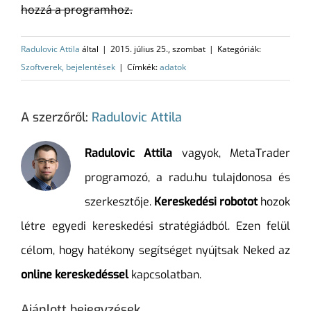
hozzá a programhoz.
Radulovic Attila
által
|
2015. július 25., szombat
|
Kategóriák:
Szoftverek, bejelentések
|
Címkék:
adatok
A szerzőről:
Radulovic Attila
Radulovic Attila
vagyok, MetaTrader
programozó, a radu.hu tulajdonosa és
szerkesztője.
Kereskedési robotot
hozok
létre egyedi kereskedési stratégiádból. Ezen felül
célom, hogy hatékony segítséget nyújtsak Neked az
online kereskedéssel
kapcsolatban.
Ajánlott bejegyzések