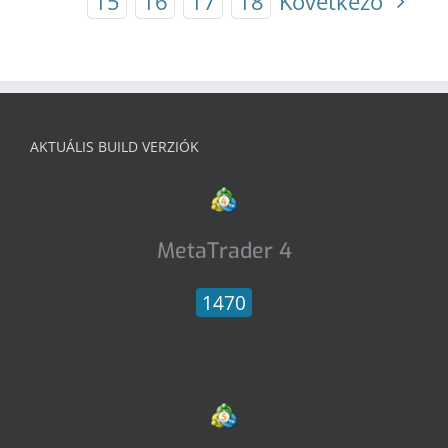
15
16
17
18
Következő
AKTUÁLIS BUILD VERZIÓK
MetaTrader 4
1470