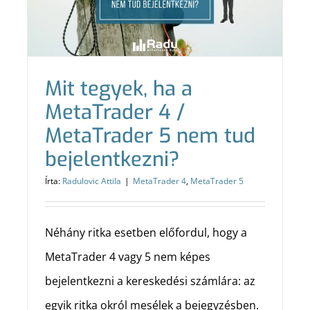
Kereskedés
Visszatesztelés, optimalizáció
Mit tegyek, ha a
MetaTrader 4 /
Szoftverek, bejelentések
MetaTrader 5 nem tud
bejelentkezni?
Gépház
Írta:
Radulovic Attila
|
MetaTrader 4
,
MetaTrader 5
Néhány ritka esetben előfordul, hogy a
MetaTrader 4 vagy 5 nem képes
bejelentkezni a kereskedési számlára: az
egyik ritka okról mesélek a bejegyzésben.