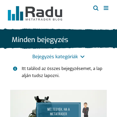
Kihagyás
Minden bejegyzés
Bejegyzés kategóriák
Itt találod az összes bejegyzésemet, a lap
Összes
alján tudsz lapozni.
MetaTrader 4
MetaTrader 5