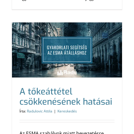
A tőkeáttétel
csökkenésének hatásai
Írta:
Radulovic Attila
|
Kereskedés
Az ESMA szabályok miatt bevezetésre