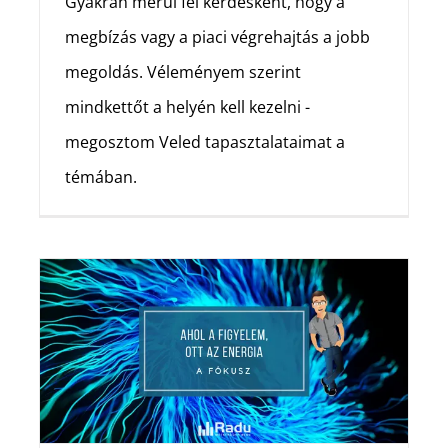
Gyakran merül fel kérdésként, hogy a
megbízás vagy a piaci végrehajtás a jobb
megoldás. Véleményem szerint
mindkettőt a helyén kell kezelni -
megosztom Veled tapasztalataimat a
témában.