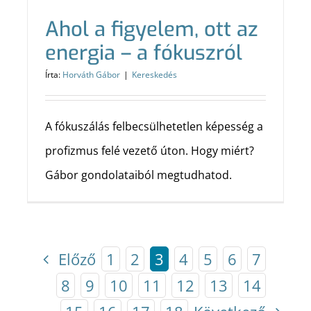
Ahol a figyelem, ott az
energia – a fókuszról
Írta:
Horváth Gábor
|
Kereskedés
A fókuszálás felbecsülhetetlen képesség a
profizmus felé vezető úton. Hogy miért?
Gábor gondolataiból megtudhatod.
Előző
1
2
3
4
5
6
7
8
9
10
11
12
13
14