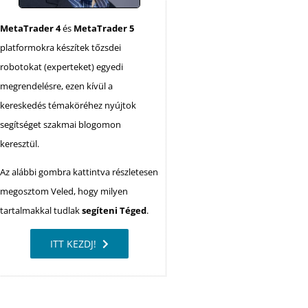
MetaTrader 4
és
MetaTrader 5
platformokra készítek tőzsdei
robotokat (experteket) egyedi
megrendelésre, ezen kívül a
kereskedés témaköréhez nyújtok
segítséget szakmai blogomon
keresztül.
Az alábbi gombra kattintva részletesen
megosztom Veled, hogy milyen
tartalmakkal tudlak
segíteni Téged
.
ITT KEZDJ!