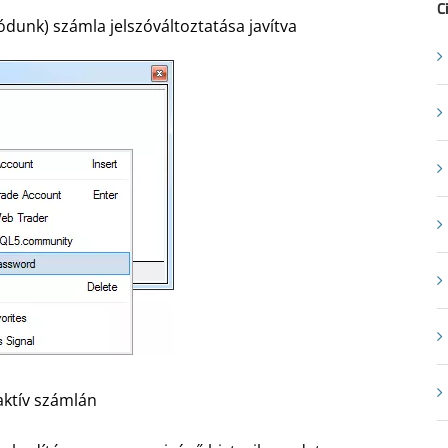
C
ódunk) számla jelszóváltoztatása javítva
aktív számlán