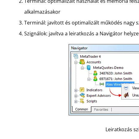
Terminál: optimalizált használat és memória fel
alkalmazásakor
Terminál: javított és optimalizált működés nagy 
Szignálok: javítva a leiratkozás a Navigátor hely
Leiratkozás sz