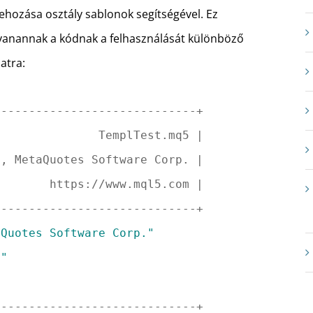
hozása osztály sablonok segítségével. Ez
gyanannak a kódnak a felhasználását különböző
atra:
-----------------------------+
               TemplTest.mq5 |
5, MetaQuotes Software Corp. |
        https://www.mql5.com |
-----------------------------+
aQuotes Software Corp."
m"
-----------------------------+