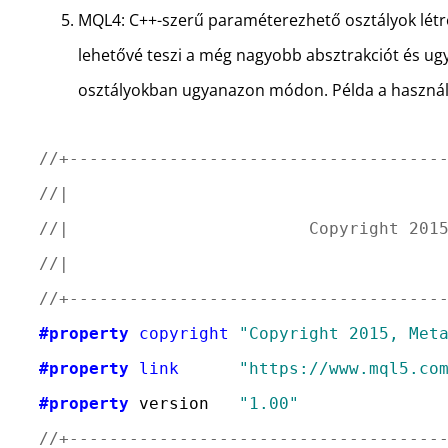
MQL4: C++-szerű paraméterezhető osztályok létre
lehetővé teszi a még nagyobb absztrakciót és u
osztályokban ugyanazon módon. Példa a használ
//+-------------------------------------
//|                                     
//|                        Copyright 201
//|                                     
//+-------------------------------------
#property
copyright
"Copyright 2015, Met
#property
link
"https://www.mql5.co
#property
 version   
"1.00"
//+-------------------------------------