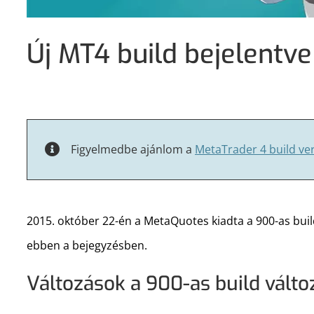
Új MT4 build bejelentv
Figyelmedbe ajánlom a
MetaTrader 4 build ve
2015. október 22-én a MetaQuotes kiadta a 900-as build 
ebben a bejegyzésben.
Változások a 900-as build vált