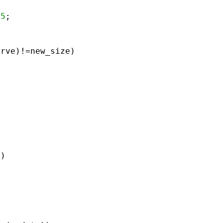
15
;

erve
)
!=new_size
)
x
)