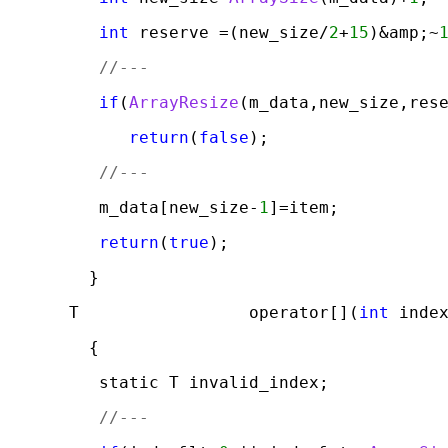
int
 reserve =
(
new_size/
2
+
15
)
&amp;~
//---
if
(
ArrayResize
(
m_data,new_size,res
return
(
false
)
;

//---
      m_data
[
new_size-
1
]
=item;

return
(
true
)
;

}
   T                 operator
[
]
(
int
 inde
{
      static T invalid_index;

//---