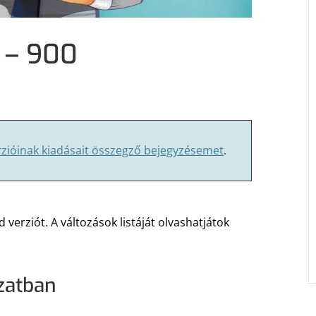
e – 900
rzióinak kiadásait összegző bejegyzésemet
.
verziót. A változások listáját olvashatjátok
ozatban