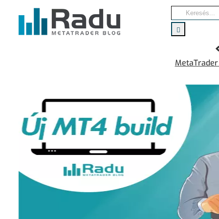
Kihagyás
Keresés...
MetaTrader