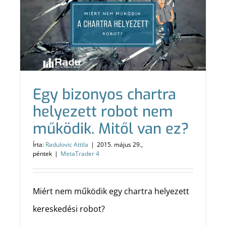
Egy bizonyos chartra
helyezett robot nem
működik. Mitől van ez?
Írta:
Radulovic Attila
|
2015. május 29.,
péntek
|
MetaTrader 4
Miért nem működik egy chartra helyezett
kereskedési robot?