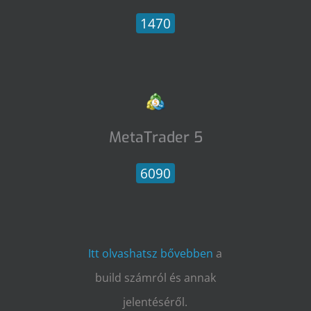
1470
MetaTrader 5
6090
Itt olvashatsz bővebben
a
build számról és annak
jelentéséről.