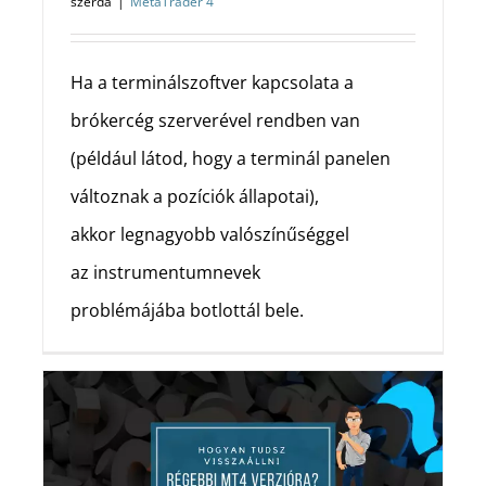
szerda
|
MetaTrader 4
Ha a terminálszoftver kapcsolata a
brókercég szerverével rendben van
(például látod, hogy a terminál panelen
változnak a pozíciók állapotai),
akkor legnagyobb valószínűséggel
az instrumentumnevek
problémájába botlottál bele.