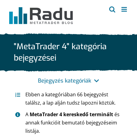
Kihagyás
"MetaTrader 4" kategória
bejegyzései
Bejegyzés kategóriák
Ebben a kategóriában 66 bejegyzést
Összes
találsz, a lap alján tudsz lapozni köztük.
A
MetaTrader 4 kereskedő terminált
és
MetaTrader 4
annak funkcióit bemutató bejegyzéseim
listája.