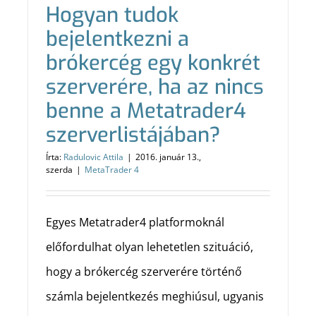
Hogyan tudok
bejelentkezni a
brókercég egy konkrét
szerverére, ha az nincs
benne a Metatrader4
szerverlistájában?
Írta:
Radulovic Attila
|
2016. január 13.,
szerda
|
MetaTrader 4
Egyes Metatrader4 platformoknál
előfordulhat olyan lehetetlen szituáció,
hogy a brókercég szerverére történő
számla bejelentkezés meghiúsul, ugyanis