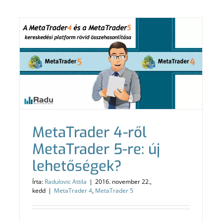
MetaTrader 5
Kereskedés
Visszatesztelés, optimalizáció
Szoftverek, bejelentések
MetaTrader 4-ről
Gépház
MetaTrader 5-re: új
lehetőségek?
Írta:
Radulovic Attila
|
2016. november 22.,
kedd
|
MetaTrader 4
,
MetaTrader 5