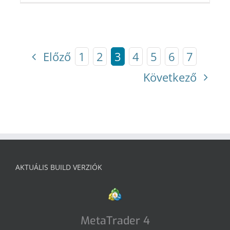
Előző
1
2
3
4
5
6
7
Következő
AKTUÁLIS BUILD VERZIÓK
MetaTrader 4