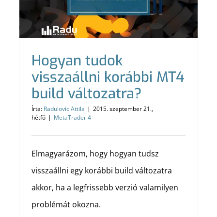
Hogyan tudok
visszaállni korábbi MT4
build változatra?
Írta:
Radulovic Attila
|
2015. szeptember 21.,
hétfő
|
MetaTrader 4
Elmagyarázom, hogy hogyan tudsz
visszaállni egy korábbi build változatra
akkor, ha a legfrissebb verzió valamilyen
problémát okozna.