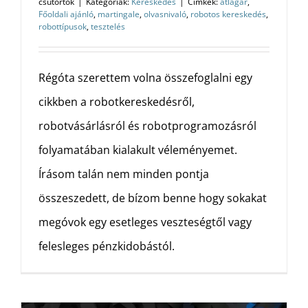
csütörtök
|
Kategóriák:
Kereskedés
|
Címkék:
átlagár
,
Főoldali ajánló
,
martingale
,
olvasnivaló
,
robotos kereskedés
,
robottípusok
,
tesztelés
Régóta szerettem volna összefoglalni egy
cikkben a robotkereskedésről,
robotvásárlásról és robotprogramozásról
folyamatában kialakult véleményemet.
Írásom talán nem minden pontja
összeszedett, de bízom benne hogy sokakat
megóvok egy esetleges veszteségtől vagy
felesleges pénzkidobástól.