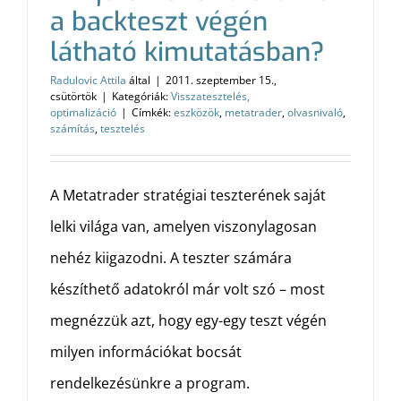
a backteszt végén
látható kimutatásban?
Radulovic Attila
által
|
2011. szeptember 15.,
csütörtök
|
Kategóriák:
Visszatesztelés,
optimalizáció
|
Címkék:
eszközök
,
metatrader
,
olvasnivaló
,
számítás
,
tesztelés
A Metatrader stratégiai teszterének saját
lelki világa van, amelyen viszonylagosan
nehéz kiigazodni. A teszter számára
készíthető adatokról már volt szó – most
megnézzük azt, hogy egy-egy teszt végén
milyen információkat bocsát
rendelkezésünkre a program.