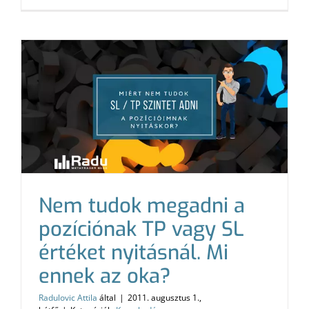
Nem tudok megadni a
pozíciónak TP vagy SL
értéket nyitásnál. Mi
ennek az oka?
Radulovic Attila
által
|
2011. augusztus 1.,