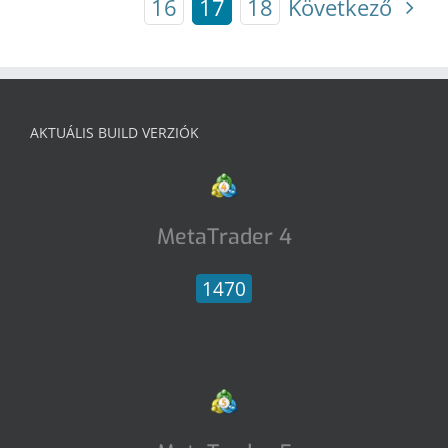
16
17
18
Következő
AKTUÁLIS BUILD VERZIÓK
MetaTrader 4
1470