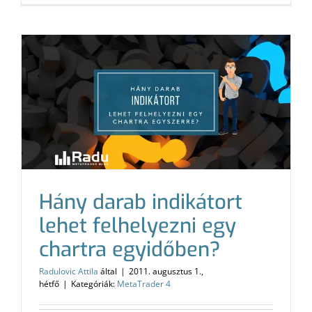
Hány darab indikátort
lehet felhelyezni egy
chartra egyidőben?
Radulovic Attila
által
|
2011. augusztus 1.,
hétfő
|
Kategóriák:
MetaTrader 4