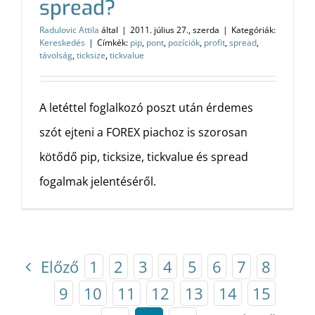
spread?
Radulovic Attila
által
|
2011. július 27., szerda
|
Kategóriák:
Kereskedés
|
Címkék:
pip
,
pont
,
pozíciók
,
profit
,
spread
,
távolság
,
ticksize
,
tickvalue
A letéttel foglalkozó poszt után érdemes
szót ejteni a FOREX piachoz is szorosan
kötődő pip, ticksize, tickvalue és spread
fogalmak jelentéséről.
Előző
1
2
3
4
5
6
7
8
9
10
11
12
13
14
15