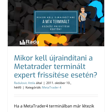
Mikor kell újraindítani a
Metatrader terminált
expert frissítése esetén?
Radulovic Attila
által
|
2011. október 10.,
hétfő
|
Kategóriák:
MetaTrader 4
Ha a MetaTrader4 terminálban már létezik