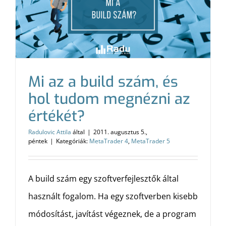
Mi az a build szám, és
hol tudom megnézni az
értékét?
Radulovic Attila
által
|
2011. augusztus 5.,
péntek
|
Kategóriák:
MetaTrader 4
,
MetaTrader 5
A build szám egy szoftverfejlesztők által
használt fogalom. Ha egy szoftverben kisebb
módosítást, javítást végeznek, de a program