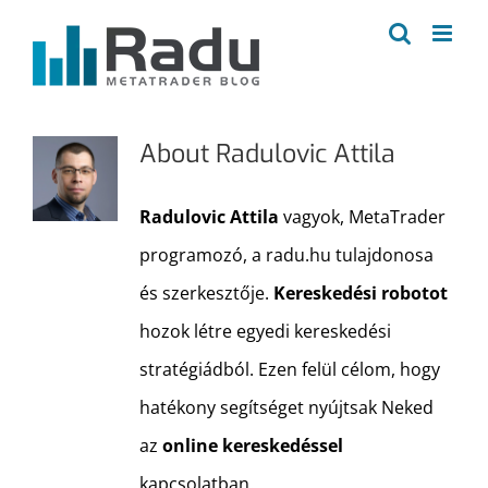
Kihagyás
About
Radulovic Attila
Radulovic Attila
vagyok, MetaTrader
programozó, a radu.hu tulajdonosa
és szerkesztője.
Kereskedési robotot
hozok létre egyedi kereskedési
stratégiádból. Ezen felül célom, hogy
hatékony segítséget nyújtsak Neked
az
online kereskedéssel
kapcsolatban.