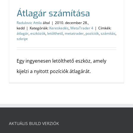
Átlagár számítása
Radulovic Attila
által
|
2010. december 28.,
kedd
|
Kategóriák:
Kereskedés
,
MetaTrader 4
|
Címkék:
átlagár
,
eszközök
,
letölthető
,
metatrader
,
pozíciók
,
számítás
,
szkript
Egy ingyenesen letölthető eszköz, amely
kijelzi a nyitott pozíciók átlagárát.
AKTUÁLIS BUILD VERZIÓK