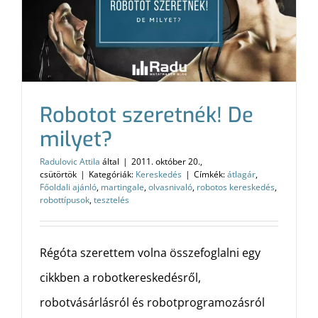
Robotot szeretnék! De
milyet?
Radulovic Attila
által
|
2011. október 20.,
csütörtök
|
Kategóriák:
Kereskedés
|
Címkék:
átlagár
,
Főoldali ajánló
,
martingale
,
olvasnivaló
,
robotos kereskedés
,
robottípusok
,
tesztelés
Régóta szerettem volna összefoglalni egy
cikkben a robotkereskedésről,
robotvásárlásról és robotprogramozásról