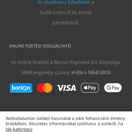
Itt olvashatsz bővebben
a
build számról és annak
jelentéséről.
ONLINE FIZETÉSI SZOLGÁLTATÓ
Az online fizetést a Barion Payment Zrt. biztosítja.
MNB engedély száma:
H-EN-I-1064/2013
Weboldalamon sütiket használok a jobb felhasználói élmény
érdekében. Részletes információkat találhatsz a sütikről, ha
ide kattintasz
.