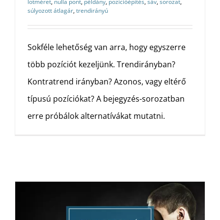
lotméret
,
nulla pont
,
példány
,
pozícióépítés
,
sáv
,
sorozat
,
súlyozott átlagár
,
trendirányú
Sokféle lehetőség van arra, hogy egyszerre
több pozíciót kezeljünk. Trendirányban?
Kontratrend irányban? Azonos, vagy eltérő
típusú pozíciókat? A bejegyzés-sorozatban
erre próbálok alternatívákat mutatni.