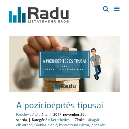
Kihagyás
A pozícióépítés típusai
Radulovic Attila
által
|
2017. november 29.,
szerda
|
Kategóriák:
Kereskedés
|
Címkék:
átlagár
,
ellentrend
,
Főoldali ajánló
,
kontratrend irányú
,
lépésköz
,