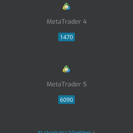
MetaTrader 4
1470
MetaTrader 5
6090
Itt olvashatsz bővebben
a