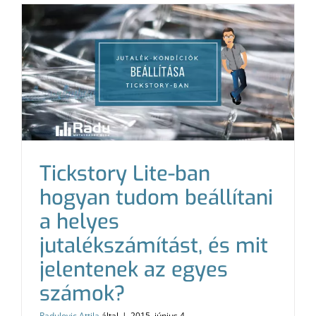
Tickstory Lite-ban
hogyan tudom beállítani
a helyes
jutalékszámítást, és mit
jelentenek az egyes
számok?
Radulovic Attila
által
|
2015. június 4.,