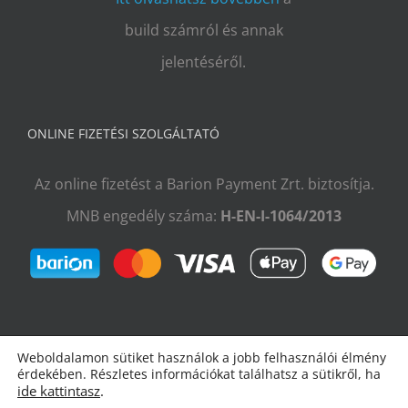
build számról és annak
jelentéséről.
ONLINE FIZETÉSI SZOLGÁLTATÓ
Az online fizetést a Barion Payment Zrt. biztosítja.
MNB engedély száma:
H-EN-I-1064/2013
Weboldalamon sütiket használok a jobb felhasználói élmény
érdekében. Részletes információkat találhatsz a sütikről, ha
ide kattintasz
.
Copyright 2009–2026 Radulovic Attila |
Impresszum
|
ÁSZF és