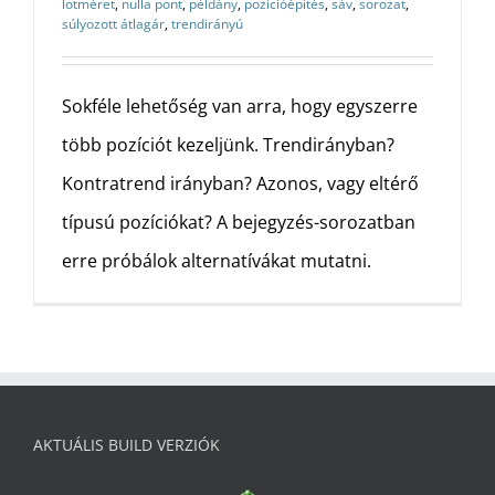
lotméret
,
nulla pont
,
példány
,
pozícióépítés
,
sáv
,
sorozat
,
súlyozott átlagár
,
trendirányú
Sokféle lehetőség van arra, hogy egyszerre
több pozíciót kezeljünk. Trendirányban?
Kontratrend irányban? Azonos, vagy eltérő
típusú pozíciókat? A bejegyzés-sorozatban
erre próbálok alternatívákat mutatni.
AKTUÁLIS BUILD VERZIÓK