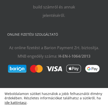
build számról és annak
jelentéséről.
ONLINE FIZETÉSI SZOLGÁLTATÓ
Az online fizetést a Barion Payment Zrt. biztosítja.
MNB engedély száma:
H-EN-I-1064/2013
Weboldalamon sütiket használok a jobb felhasználói élmény
érdekében. Részletes információkat találhatsz a sütikről, ha
ide kattintasz
.
Copyright 2009–2026 Radulovic Attila |
Impresszum
|
ÁSZF és