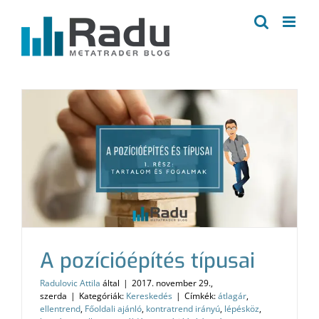
Kihagyás
A pozícióépítés típusai
Radulovic Attila
által
|
2017. november 29.,
szerda
|
Kategóriák:
Kereskedés
|
Címkék:
átlagár
,
ellentrend
,
Főoldali ajánló
,
kontratrend irányú
,
lépésköz
,