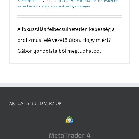
Kereskedés
|
Címkék:
fókusz
,
Horváth Gábor
,
Kereskedés
,
kereskedési napló
,
koncentráció
,
stratégia
A fókuszálás felbecsülhetetlen képesség a
profizmus felé vezető úton. Hogy miért?
Gábor gondolataiból megtudhatod.
AKTUÁLIS BUILD VERZIÓK
MetaTrader 4