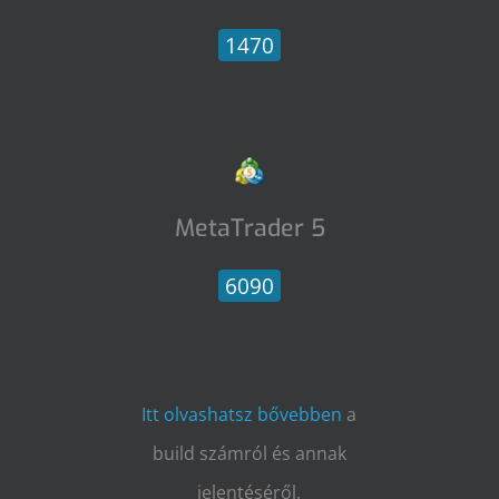
1470
MetaTrader 5
6090
Itt olvashatsz bővebben
a
build számról és annak
jelentéséről.