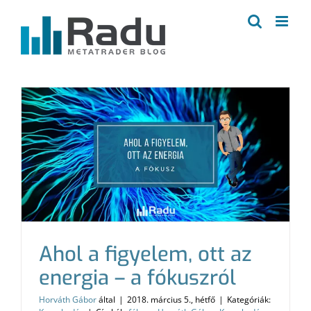
Kihagyás
Ahol a figyelem, ott az
energia – a fókuszról
Horváth Gábor
által
|
2018. március 5., hétfő
|
Kategóriák: