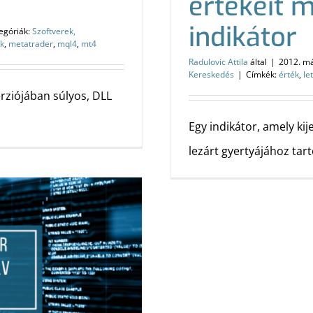
értékeit m
indikátor
egóriák:
Szoftverek,
ók
,
metatrader
,
mql4
,
mt4
Radulovic Attila
által
|
2012. má
Kereskedés
|
Címkék:
érték
,
le
erziójában súlyos, DLL
Egy indikátor, amely kije
lezárt gyertyájához tar