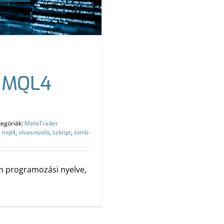
z MQL4
tegóriák:
MetaTrader
,
mql4
,
olvasnivaló
,
szkript
,
tömb
m programozási nyelve,