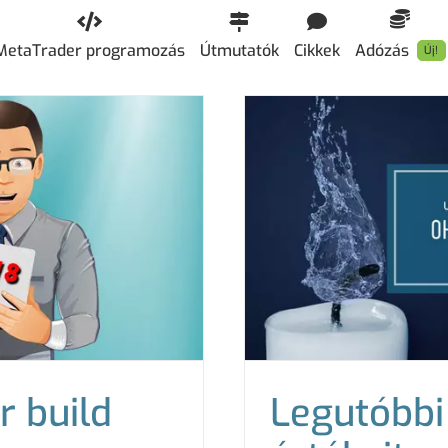
MetaTrader programozás
Útmutatók
Cikkek
Adózás
Új!
r build
Legutóbbi