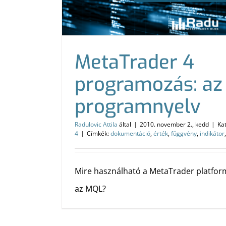
MetaTrader 4
programozás: a
programnyelv
Radulovic Attila
által
|
2010. november 2., kedd
|
Ka
4
|
Címkék:
dokumentáció
,
érték
,
függvény
,
indikátor
Mire használható a MetaTrader platfor
az MQL?