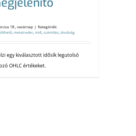
egjelenítő
rcius 18., vasárnap
|
Kategóriák:
tölthető
,
metatrader
,
mt4
,
számítás
,
távolság
lzi egy kiválasztott idősík legutolsó
tozó OHLC értékeket.