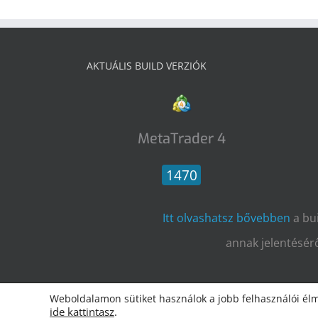
AKTUÁLIS BUILD VERZIÓK
MetaTrader 4
1470
Itt olvashatsz bővebben
a bu
annak jelentésérő
Weboldalamon sütiket használok a jobb felhasználói élm
Copyright
ide kattintasz
.