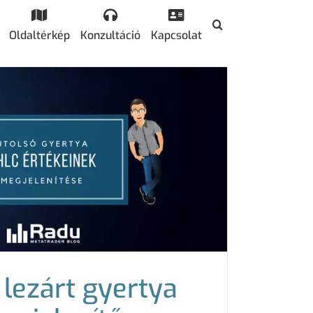
Oldaltérkép
Konzultáció
Kapcsolat
 lezárt gyertya