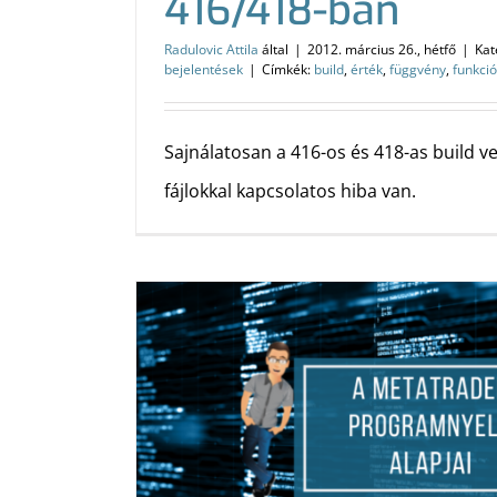
416/418-ban
Radulovic Attila
által
|
2012. március 26., hétfő
|
Kat
bejelentések
|
Címkék:
build
,
érték
,
függvény
,
funkci
Sajnálatosan a 416-os és 418-as build v
fájlokkal kapcsolatos hiba van.