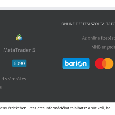
ONLINE FIZETÉSI SZOLGÁLTAT
Az online fizetés
MNB engedé
MetaTrader 5
6090
ild számról és
l.
ény érdekében. Részletes információkat találhatsz a sütikről, ha
 2009–2026 Radulovic Attila |
Impresszum
|
ÁSZF és Adatvédelem
| Minden jog 