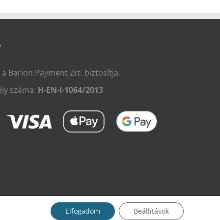
Ó
t a Barion Payment Zrt. biztosítja.
ly száma:
H-EN-I-1064/2013
Elfogadom
Beállítások
fenntartva