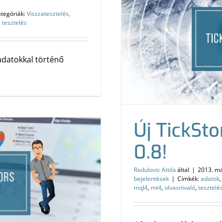
tegóriák:
Visszatesztelés,
,
tesztelés
datokkal történő
Új TickSto
0.8!
Radulovic Attila
által
|
2013. má
bejelentések
|
Címkék:
adatok
mql4
,
mt4
,
olvasnivaló
,
tesztelé