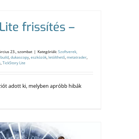
ite frissítés –
rcius 23., szombat
|
Kategóriák:
Szoftverek,
,
build
,
dukascopy
,
eszközök
,
letölthető
,
metatrader
,
s
,
TickStory Lite
rziót adott ki, melyben apróbb hibák