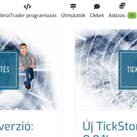
MetaTrader programozás
Útmutatók
Cikkek
Adózás
Új!
verzió:
Új TickSto