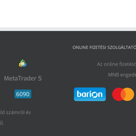
ONLINE FIZETÉSI SZOLGÁLTAT
Az online fizetés
MNB engedé
MetaTrader 5
6090
ild számról és
l.