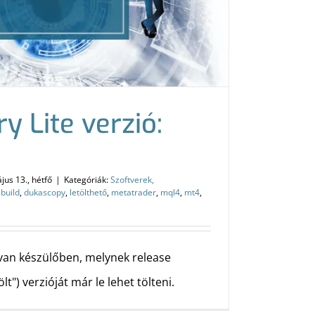
ry Lite verzió:
jus 13., hétfő
|
Kategóriák:
Szoftverek,
,
build
,
dukascopy
,
letölthető
,
metatrader
,
mql4
,
mt4
,
ó van készülőben, melynek release
lt") verzióját már le lehet tölteni.