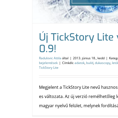
Új TickStory Lite 
0.9!
Radulovic Attila
által
|
2013. június 18., kedd
|
Kateg
bejelentések
|
Címkék:
adatok
,
build
,
dukascopy
,
letö
TickStory Lite
Megjelent a TickStory Lite nevű hasznos
es változata. Az új verzió remélhetőleg
magyar nyelvű felület, melynek fordítás