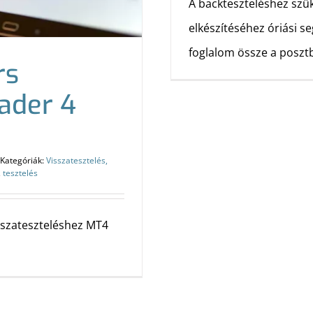
A backteszteléshez sz
elkészítéséhez óriási s
foglalom össze a poszt
rs
ader 4
Kategóriák:
Visszatesztelés,
,
tesztelés
sszateszteléshez MT4