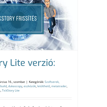
ry Lite verzió:
rcius 16., szombat
|
Kategóriák:
Szoftverek,
,
build
,
dukascopy
,
eszközök
,
letölthető
,
metatrader
,
s
,
TickStory Lite