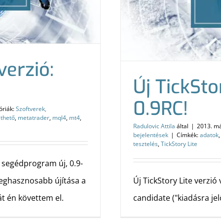
verzió:
Új TickSto
0.9RC!
óriák:
Szoftverek,
lthető
,
metatrader
,
mql4
,
mt4
,
Radulovic Attila
által
|
2013. má
bejelentések
|
Címkék:
adatok
tesztelés
,
TickStory Lite
 segédprogram új, 0.9-
 leghasznosabb újítása a
Új TickStory Lite verzi
át én követtem el.
candidate ("kiadásra jelö