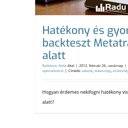
Hatékony és gyo
backteszt Metatr
alatt
Radulovic Attila
által
|
2012. február 26., vasárnap
|
optimalizáció
|
Címkék:
adatok
,
dukascopy
,
eszközök
Hogyan érdemes nekifogni hatékony vi
alatt?