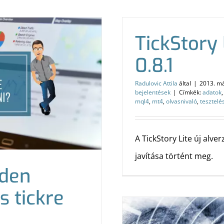
TickStory L
0.8.1
Radulovic Attila
által
|
2013. má
bejelentések
|
Címkék:
adatok
mql4
,
mt4
,
olvasnivaló
,
tesztelé
A TickStory Lite új alve
javítása történt meg.
nden
s tickre