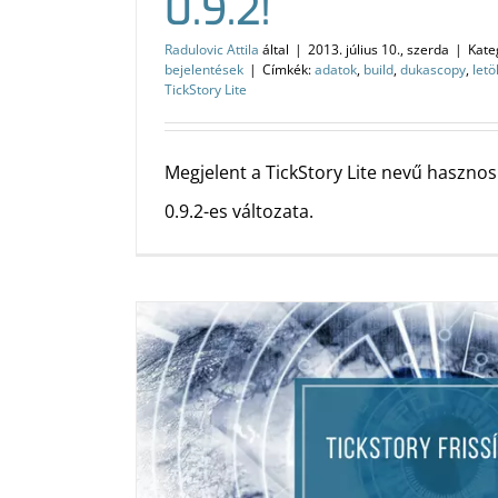
0.9.2!
Radulovic Attila
által
|
2013. július 10., szerda
|
Kate
bejelentések
|
Címkék:
adatok
,
build
,
dukascopy
,
letö
TickStory Lite
Megjelent a TickStory Lite nevű haszno
0.9.2-es változata.