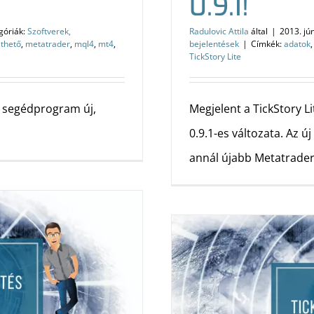
0.9.1!
góriák:
Szoftverek,
Radulovic Attila
által
|
2013. jú
lthető
,
metatrader
,
mql4
,
mt4
,
bejelentések
|
Címkék:
adatok
TickStory Lite
s segédprogram új,
Megjelent a TickStory 
0.9.1-es változata. Az ú
annál újabb Metatrader 