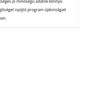
ükséges jó minőségű adatok könnyű
egítséget nyújtó program újdonságait
ban.