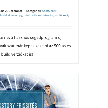
nius 29., szombat
|
Kategóriák:
Szoftverek,
,
build
,
dukascopy
,
letölthető
,
metatrader
,
mql4
,
mt4
,
Lite nevű hasznos segédprogram új,
j változat már képes kezelni az 500-as és
build verziókat is!