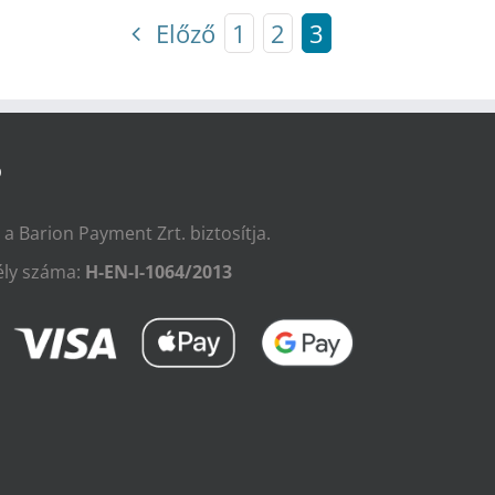
Előző
1
2
3
Ó
t a Barion Payment Zrt. biztosítja.
ly száma:
H-EN-I-1064/2013