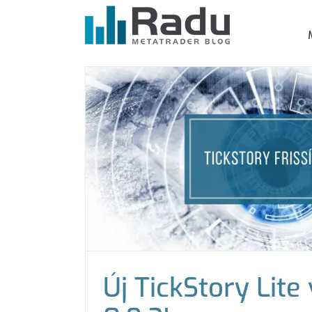
Kihagyás
Új TickStory Lite 