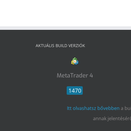
AKTUÁLIS BUILD VERZIÓK
MetaTrader 4
1470
Itt olvashatsz bővebben
a bu
annak jelentésérő