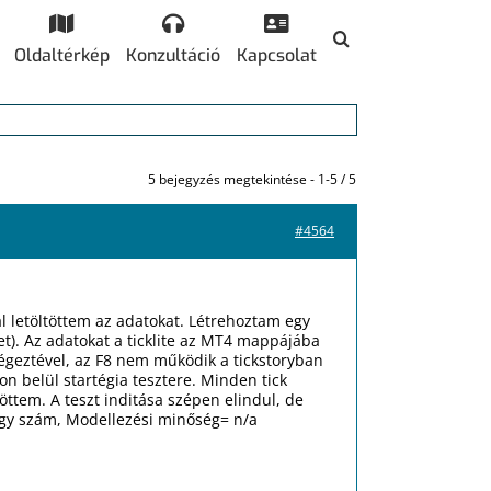
Oldaltérkép
Konzultáció
Kapcsolat
5 bejegyzés megtekintése - 1-5 / 5
#4564
al letöltöttem az adatokat. Létrehoztam egy
et). Az adatokat a ticklite az MT4 mappájába
 végeztével, az F8 nem működik a tickstoryban
on belül startégia tesztere. Minden tick
öttem. A teszt inditása szépen elindul, de
agy szám, Modellezési minőség= n/a