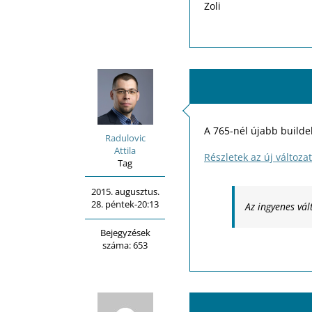
Zoli
A 765-nél újabb buildek
Radulovic
Attila
Részletek az új változa
Tag
2015. augusztus.
28. péntek-20:13
Az ingyenes vál
Bejegyzések
száma: 653