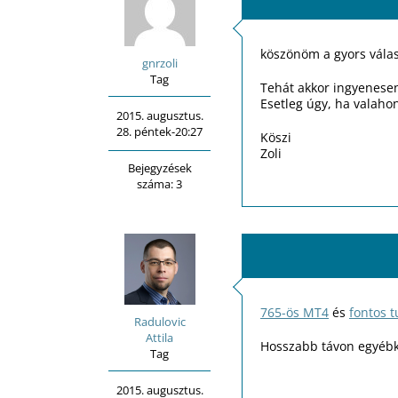
köszönöm a gyors vála
gnrzoli
Tag
Tehát akkor ingyenese
Esetleg úgy, ha valaho
2015. augusztus.
28. péntek-20:27
Köszi
Zoli
Bejegyzések
száma: 3
765-ös MT4
és
fontos t
Radulovic
Attila
Hosszabb távon egyébké
Tag
2015. augusztus.