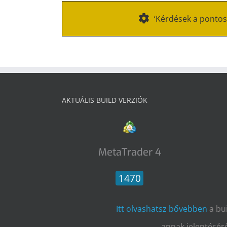
‘Kérdések a pontos
AKTUÁLIS BUILD VERZIÓK
MetaTrader 4
1470
Itt olvashatsz bővebben
a bu
annak jelentésérő