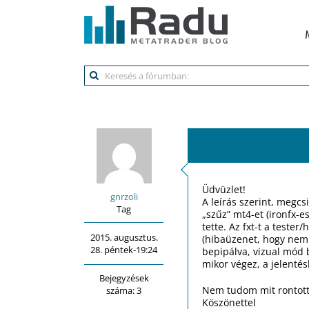
Kihagyás
Üdvüzlet!
gnrzoli
A leírás szerint, megcs
Tag
„szűz” mt4-et (ironfx-e
tette. Az fxt-t a teste
2015. augusztus.
(hibaüzenet, hogy nem t
28. péntek-19:24
bepipálva, vizual mód b
mikor végez, a jelenté
Bejegyzések
Nem tudom mit rontott
száma: 3
Köszönettel