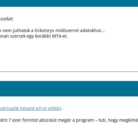
szodat!
n nem juthatok a tickstorys módszerrel adatokhoz…
nnan szerzek egy korábbi MT4-et.
udnivalók (olvasd ezt el előbb)
.
nt 7 ezer forintot abszolút megér a program – tuti, hogy megkímél n