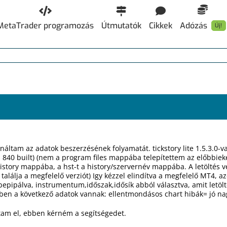
MetaTrader programozás
Útmutatók
Cikkek
Adózás
Új!
ináltam az adatok beszerzésének folyamatát. tickstory lite 1.5.3.0-v
s 840 built) (nem a program files mappába telepítettem az előbbiek
r/history mappába, a hst-t a history/szervernév mappába. A letöltés
alálja a megfelelő verziót) Igy kézzel elindítva a megfelelő MT4, az
epipálva, instrumentum,időszak,idősík abból választva, amit letölt
sben a következő adatok vannak: ellentmondásos chart hibák= jó n
am el, ebben kérném a segítségedet.