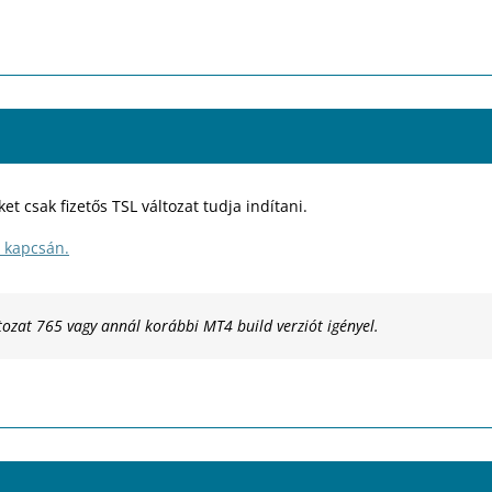
et csak fizetős TSL változat tudja indítani.
t kapcsán.
tozat 765 vagy annál korábbi MT4 build verziót igényel.