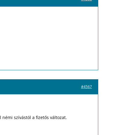
#4567
émi szívástól a fizetős változat.