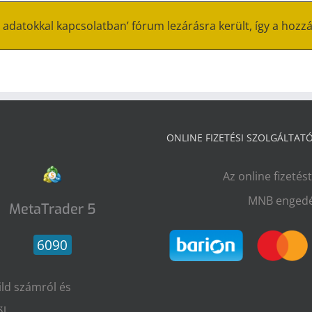
 adatokkal kapcsolatban’ fórum lezárásra került, így a hozz
ONLINE FIZETÉSI SZOLGÁLTAT
Az online fizetés
MNB engedé
MetaTrader 5
6090
ild számról és
l.