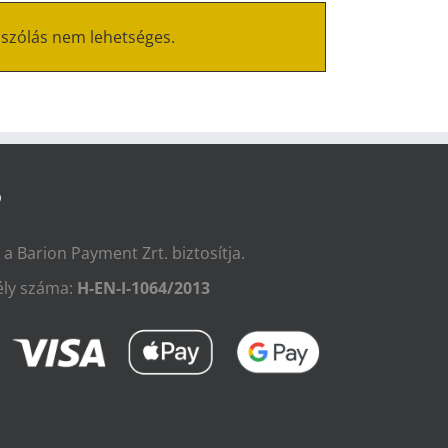
ászólás nem lehetséges.
Ó
t a Barion Payment Zrt. biztosítja.
ly száma:
H-EN-I-1064/2013