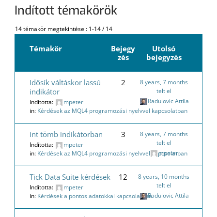
Indított témakörök
14 témakör megtekintése : 1-14 / 14
Témakör
Bejegy
Utolsó
zés
bejegyzés
Idősík váltáskor lassú
2
8 years, 7 months
indikátor
telt el
Radulovic Attila
Indította:
mpeter
in:
Kérdések az MQL4 programozási nyelvvel kapcsolatban
int tömb indikátorban
3
8 years, 7 months
telt el
Indította:
mpeter
mpeter
in:
Kérdések az MQL4 programozási nyelvvel kapcsolatban
Tick Data Suite kérdések
12
8 years, 10 months
telt el
Indította:
mpeter
Radulovic Attila
in:
Kérdések a pontos adatokkal kapcsolatban