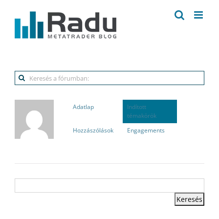
Kihagyás
Adatlap
Indított
témakörök
Hozzászólások
Engagements