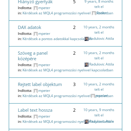
Hiányzó gyertyák
5
9 years, 8 months
telt el
Indította:
mpeter
Roden
in:
Kérdések az MQL4 programozási nyelvvel kapcsolatban
DAX adatok
2
10 years, 2 months
telt el
Indította:
mpeter
Radulovic Attila
in:
Kérdések a pontos adatokkal kapcsolatban
Szöveg a panel
2
10 years, 2 months
középére
telt el
Radulovic Attila
Indította:
mpeter
in:
Kérdések az MQL4 programozási nyelvvel kapcsolatban
Rejtett label objektum
3
10 years, 2 months
telt el
Indította:
mpeter
mpeter
in:
Kérdések az MQL4 programozási nyelvvel kapcsolatban
Label text hossza
2
10 years, 9 months
telt el
Indította:
mpeter
Radulovic Attila
in:
Kérdések az MQL4 programozási nyelvvel kapcsolatban