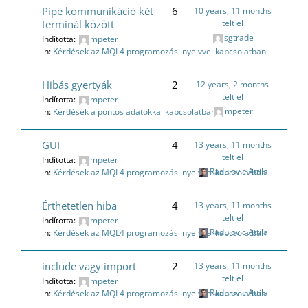
Pipe kommunikáció két
6
10 years, 11 months
terminál között
telt el
sgtrade
Indította:
mpeter
in:
Kérdések az MQL4 programozási nyelvvel kapcsolatban
Hibás gyertyák
2
12 years, 2 months
telt el
Indította:
mpeter
mpeter
in:
Kérdések a pontos adatokkal kapcsolatban
GUI
4
13 years, 11 months
telt el
Indította:
mpeter
Radulovic Attila
in:
Kérdések az MQL4 programozási nyelvvel kapcsolatban
Érthetetlen hiba
4
13 years, 11 months
telt el
Indította:
mpeter
Radulovic Attila
in:
Kérdések az MQL4 programozási nyelvvel kapcsolatban
include vagy import
2
13 years, 11 months
telt el
Indította:
mpeter
Radulovic Attila
in:
Kérdések az MQL4 programozási nyelvvel kapcsolatban