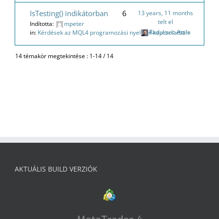
IsTesting() indikátorban
6
13 years, 11 months
telt el
Indította:
mpeter
Radulovic Attila
in:
Kérdések az MQL4 programozási nyelvvel kapcsolatban
14 témakör megtekintése : 1-14 / 14
AKTUÁLIS BUILD VERZIÓK