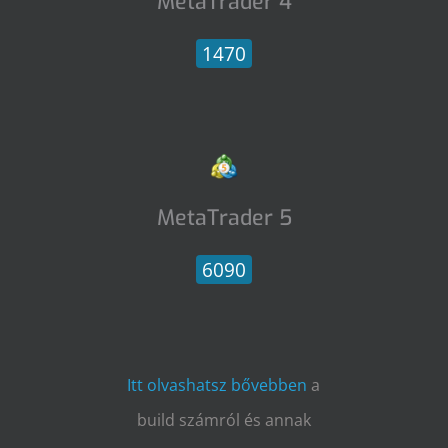
MetaTrader 4
1470
MetaTrader 5
6090
Itt olvashatsz bővebben
a
build számról és annak