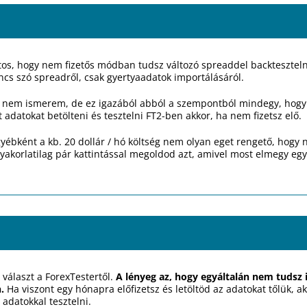
s, hogy nem fizetős módban tudsz változó spreaddel backteszteln
 nincs szó spreadről, csak gyertyaadatok importálásáról.
m ismerem, de ez igazából abból a szempontból mindegy, hogy azt
t adatokat betölteni és tesztelni FT2-ben akkor, ha nem fizetsz elő.
ébként a kb. 20 dollár / hó költség nem olyan eget rengető, hogy
gyakorlatilag pár kattintással megoldod azt, amivel most elmegy eg
választ a ForexTestertől.
A lényeg az, hogy egyáltalán nem tudsz 
.
Ha viszont egy hónapra előfizetsz és letöltöd az adatokat tőlük, ak
t adatokkal tesztelni.