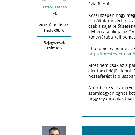
Szia Radu!
Hattori Hanzo
Tag
Köszi szépen hogy megk
csináltak konvertert a
2016. február. 15.
csak a saját (előfizeté
hétfő-08:16
elvben átalakítja az OA
könyvtárába kell bemás
Bejegyzések
száma: 5
Itt a topic és benne az
http://forextester.com
Most nem csak az a pár
akartam feléjük lenni.
hozzáférést is pluszban
A kérdésre visszatérve
számlaegyenleghez köti
hogy olyanra alakíthass