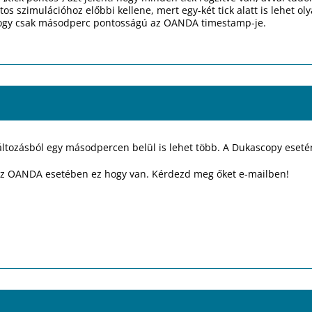
tos szimulációhoz előbbi kellene, mert egy-két tick alatt is lehet o
ogy csak másodperc pontosságú az OANDA timestamp-je.
ltozásból egy másodpercen belül is lehet több. A Dukascopy esetén 
z OANDA esetében ez hogy van. Kérdezd meg őket e-mailben!