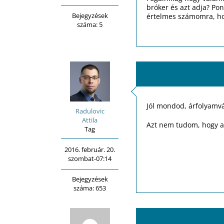
bróker és azt adja? Pon
Bejegyzések
értelmes számomra, h
száma: 5
Jól mondod, árfolyamvá
Radulovic
Attila
Azt nem tudom, hogy a
Tag
2016. február. 20.
szombat-07:14
Bejegyzések
száma: 653