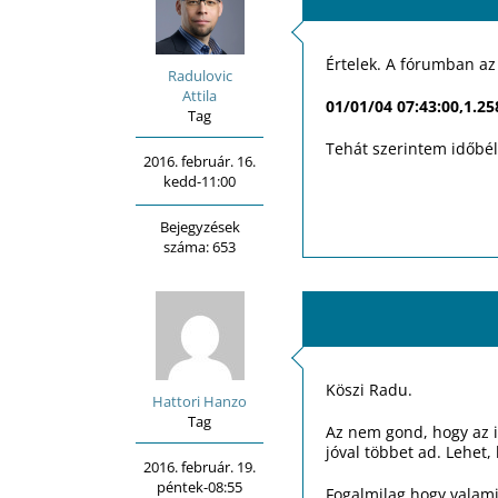
Értelek. A fórumban az
Radulovic
Attila
01/01/04 07:43:00,1.2
Tag
Tehát szerintem időbél
2016. február. 16.
kedd-11:00
Bejegyzések
száma: 653
Köszi Radu.
Hattori Hanzo
Tag
Az nem gond, hogy az i
jóval többet ad. Lehet
2016. február. 19.
péntek-08:55
Fogalmilag hogy valami 