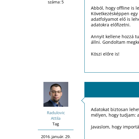
száma: 5
Abból, hogy offline is 
Következésképpen egy b
adatfolyamot elő is leh
adatokra előfizetni.
Annyit kellene hozzá t
állni. Gondoltam megké
Köszi előre is!
Adatokat biztosan lehe
Radulovic
mélyen, hogy tudjam: a
Attila
Tag
Javaslom, hogy importál
2016. január. 29.