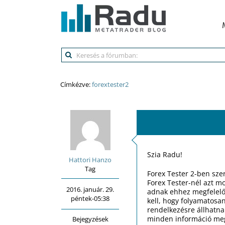
Kihagyás
Címkézve:
forextester2
Szia Radu!
Hattori Hanzo
Tag
Forex Tester 2-ben szer
Forex Tester-nél azt mo
2016. január. 29.
adnak ehhez megfelelő a
péntek-05:38
kell, hogy folyamatosa
rendelkezésre állhatna
minden információ megt
Bejegyzések