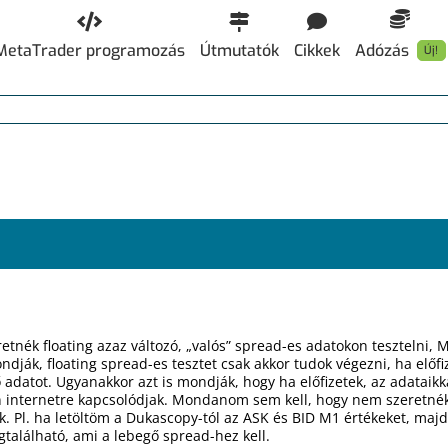
MetaTrader programozás
Útmutatók
Cikkek
Adózás
Új!
etnék floating azaz változó, „valós” spread-es adatokon tesztelni, 
ndják, floating spread-es tesztet csak akkor tudok végezni, ha előf
datot. Ugyanakkor azt is mondják, hogy ha előfizetek, az adataikka
n internetre kapcsolódjak. Mondanom sem kell, hogy nem szeretnék e
k. Pl. ha letöltöm a Dukascopy-tól az ASK és BID M1 értékeket, ma
alálható, ami a lebegő spread-hez kell.