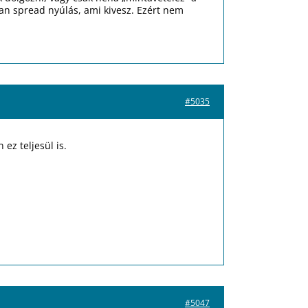
lyan spread nyúlás, ami kivesz. Ezért nem
#5035
ez teljesül is.
#5047