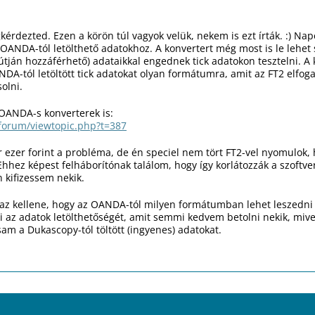
érdezted. Ezen a körön túl vagyok velük, nekem is ezt írták. :) N
z OANDA-tól letölthető adatokhoz. A konvertert még most is le lehet
s útján hozzáférhető) adataikkal engednek tick adatokon tesztelni.
NDA-tól letöltött tick adatokat olyan formátumra, amit az FT2 elfoga
olni.
 OANDA-s konverterek is:
/forum/viewtopic.php?t=387
 ezer forint a probléma, de én speciel nem tört FT2-vel nyomulok
 Ehhez képest felháborítónak találom, hogy így korlátozzák a szoftv
 kifizessem nekik.
 az kellene, hogy az OANDA-tól milyen formátumban lehet leszedni
 az adatok letölthetőségét, amit semmi kedvem betolni nekik, mive
am a Dukascopy-tól töltött (ingyenes) adatokat.