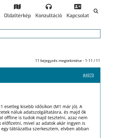
Oldaltérkép
Konzultáció
Kapcsolat
11 bejegyzés megtekintése - 1-11 / 11
#4979
M1 esetleg kisebb idősíkon (M1 már jó). A
izetek náluk adatszolgáltatásra, és majd ők
l offline is tudok majd tesztelni, azaz nem
lőfizetni, mivel az adatok akár ingyen is
jd egy táblázatba szerkesztem, elvben abban