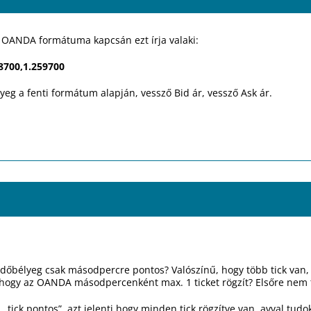
 OANDA formátuma kapcsán ezt írja valaki:
58700,1.259700
yeg a fenti formátum alapján, vessző Bid ár, vessző Ask ár.
dőbélyeg csak másodpercre pontos? Valószínű, hogy több tick van
, hogy az OANDA másodpercenként max. 1 ticket rögzít? Elsőre nem 
„tick pontos”, azt jelenti hogy minden tick rögzítve van, avval tud