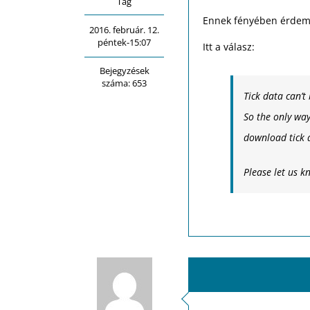
Tag
Ennek fényében érdemes
2016. február. 12.
péntek-15:07
Itt a válasz:
Bejegyzések
száma: 653
Tick data can’t
So the only way
download tick 
Please let us k