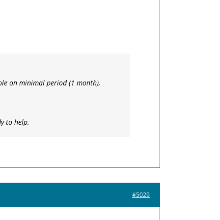
mple on minimal period (1 month),
y to help.
#5029