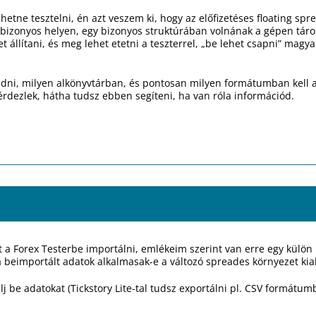
lehetne tesztelni, én azt veszem ki, hogy az előfizetéses floating 
izonyos helyen, egy bizonyos struktúrában volnának a gépen tárolv
et állítani, és meg lehet etetni a teszterrel, „be lehet csapni” mag
udni, milyen alkönyvtárban, és pontosan milyen formátumban kell 
rdezlek, hátha tudsz ebben segíteni, ha van róla információd.
t a Forex Testerbe importálni, emlékeim szerint van erre egy külön
 beimportált adatok alkalmasak-e a változó spreades környezet kia
j be adatokat (Tickstory Lite-tal tudsz exportálni pl. CSV formátumb