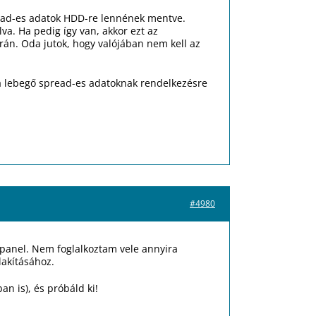
spread-es adatok HDD-re lennének mentve.
a. Ha pedig így van, akkor ezt az
yarán. Oda jutok, hogy valójában nem kell az
a lebegő spread-es adatoknak rendelkezésre
#4980
 panel. Nem foglalkoztam vele annyira
lakításához.
an is), és próbáld ki!