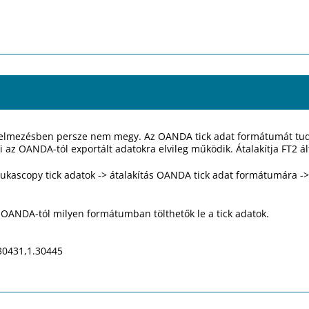
telmezésben persze nem megy. Az OANDA tick adat formátumát tudo
mi az OANDA-tól exportált adatokra elvileg működik. Átalakítja FT2 
ukascopy tick adatok -> átalakítás OANDA tick adat formátumára -> k
 OANDA-tól milyen formátumban tölthetők le a tick adatok.
30431,1.30445