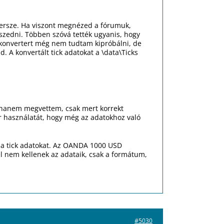
apersze. Ha viszont megnézed a fórumuk,
 szedni. Többen szóvá tették ugyanis, hogy
 A konvertert még nem tudtam kipróbálni, de
d. A konvertált tick adatokat a \data\Ticks
, hanem megvettem, csak mert korrekt
er használatát, hogy még az adatokhoz való
 a tick adatokat. Az OANDA 1000 USD
l nem kellenek az adataik, csak a formátum,
#5030