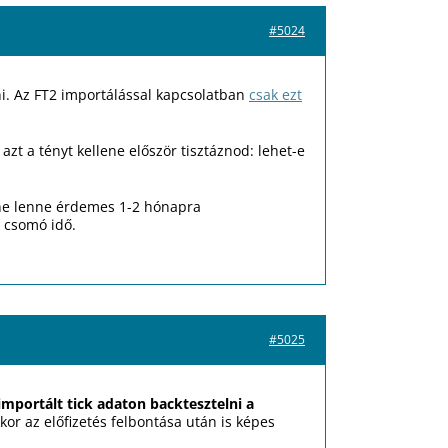
#5024
i. Az FT2 importálással kapcsolatban
csak ezt
 a tényt kellene először tisztáznod: lehet-e
 ne lenne érdemes 1-2 hónapra
y csomó idő.
#5025
importált tick adaton backtesztelni a
kor az előfizetés felbontása után is képes