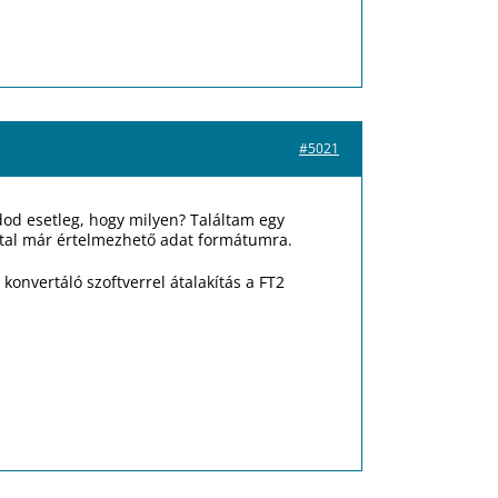
#5021
d esetleg, hogy milyen? Találtam egy
által már értelmezhető adat formátumra.
onvertáló szoftverrel átalakítás a FT2