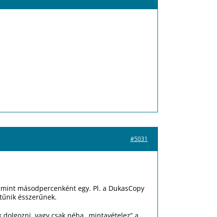
#5031
, mint másodpercenként egy. Pl. a DukasCopy
tűnik ésszerűnek.
ok dolgozni, vagy csak néha „mintavételez” a