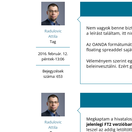
Nem vagyok benne bizto
Radulovic
a leírást találtam, itt
Attila
Tag
Az OANDA formátumát ne
floating spreaddel sajá
2016. február. 12.
péntek-13:06
Véleményem szerint egy
beleinvesztálni. Ezért 
Bejegyzések
száma: 653
Megkaptam a hivatalos 
Radulovic
jelenlegi FT2 verzióban
Attila
leszel az addig letöltöt