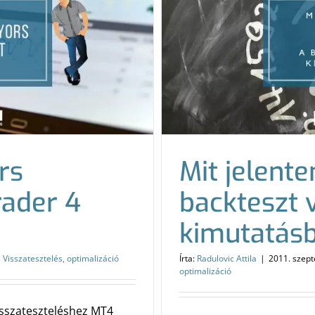
rs
Mit jelent
rader 4
backteszt 
kimutatás
Visszatesztelés, optimalizáció
Írta:
Radulovic Attila
|
2011. szept
optimalizáció
sszateszteléshez MT4