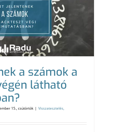
enek a számok a
végén látható
ban?
ember 15., csütörtök
|
Visszatesztelés,