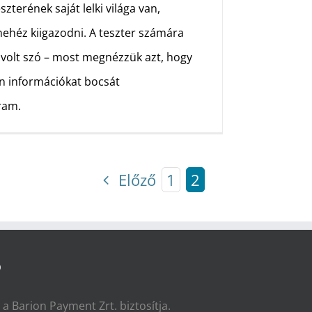
szterének saját lelki világa van,
ehéz kiigazodni. A teszter számára
 volt szó – most megnézzük azt, hogy
en információkat bocsát
ram.
Előző
1
2
Ó
t a Barion Payment Zrt. biztosítja.