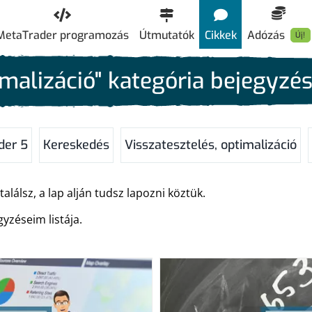
MetaTrader programozás
Útmutatók
Cikkek
Adózás
Új!
imalizáció" kategória bejegyzés
der 5
Kereskedés
Visszatesztelés, optimalizáció
lálsz, a lap alján tudsz lapozni köztük.
yzéseim listája.