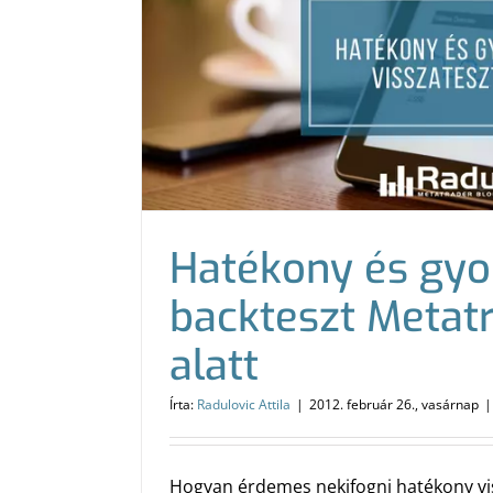
Hatékony és gyo
backteszt Metat
alatt
Írta:
Radulovic Attila
|
2012. február 26., vasárnap
|
Hogyan érdemes nekifogni hatékony vi