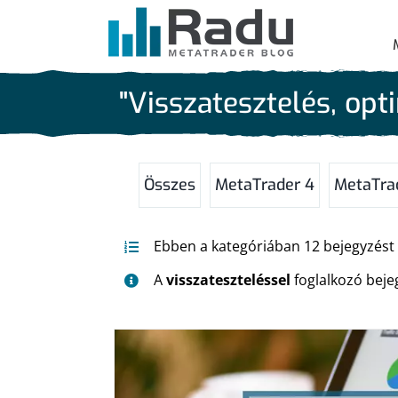
Kihagyás
"Visszatesztelés, opt
Összes
MetaTrader 4
MetaTra
Ebben a kategóriában 12 bejegyzést ta
A
visszateszteléssel
foglalkozó bejeg