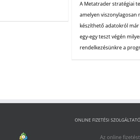
A Metatrader stratégiai te
amelyen viszonylagosan n
készíthető adatokról már
egy-egy teszt végén mily
rendelkezésünkre a prog
ONLINE FIZETÉSI SZOLGÁLTAT
Az online fizetés